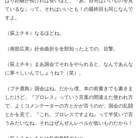
ぱり距離が長ければ長いほど、『あ、自分はいいものを見
ているな』って。それはいいとも！の最終回も同じなんで
すよ。
（荻上チキ）なるほどね。
（南部広美）紆余曲折を全部知った上での、目撃。
（荻上チキ）まあ国会でそれをやられると、なんであんな
に寒々しいんでしょうね？（笑）。
（プチ鹿島）国会はね。だから僕、本の前書きでも書きま
したけど。『プロレス』っていう言葉の間違えた使われ方
で、よくコメンテーターの方とかが言うのが、国会の乱闘
とかを見て、『これ、プロレスですよね』って半笑いで言
うみたいなね。それはぜんぜんレベルが低いものだから！