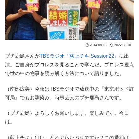
2014.08.16
2022.08.10
プチ鹿島さんが
TBSラジオ『荻上チキ Session22』
に出
演。ご自身がプロレスを見ることで学んだ、プロレス視点
で世の中の物事を読み解く方法について語りました。
（南部広美）今夜はTBSラジオで放送中の『東京ポッド許
可局』でもお馴染み、時事芸人のプチ鹿島さんです。
（プチ鹿島）よろしくお願いします。楽しみです。今日
は。
（荻上チキ）はい。どれぐらいぶりですか？この番組は。