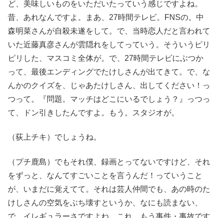
ど、美味しいものをいただいたっていう感じですよね。
昔、あれなんですよ。まあ、27時間テレビ。FNSの。中
森明菜さんが自殺未遂をして。で、当時恋人だと言われて
いた近藤真彦さんが雲隠れをしてっていう。そういうピリ
ピリした、マスコミ全体が。で、27時間テレビにぶつか
って、最後エンディングでたけしさんが出てきて。で、な
んかのクイズを、じゃあたけしさん、出してください！っ
つって。『問題。マッチはどこにいるでしょう？』っつっ
て、ドン引きしたんですよ。もう。スタジオが。
（荻上チキ）でしょうね。
（プチ鹿島）でもそれ僕、録画とってないですけど、それ
をずっと、なんてすごいことを言うんだ！っていうこと
が、いまだに覚えてて。それは芸人仲間でも、あの時のた
けしさんの空気をぶち壊すというか、なにも読まない、
で、イレギュラーさですよね。これ、もう事件・事故です