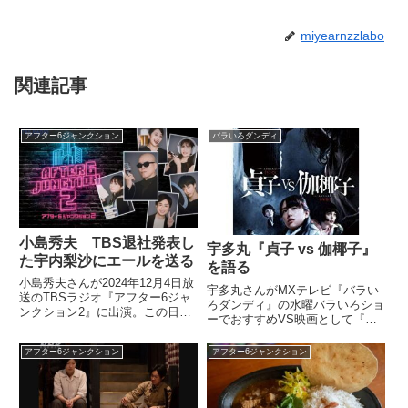
miyearnzzlabo
関連記事
アフター6ジャンクション
バラいろダンディ
小島秀夫 TBS退社発表し
宇多丸『貞子 vs 伽椰子』
た宇内梨沙にエールを送る
を語る
小島秀夫さんが2024年12月4日放
宇多丸さんがMXテレビ『バラい
送のTBSラジオ『アフター6ジャ
ろダンディ』の水曜バラいろショ
ンクション2』に出演。この日、
ーでおすすめVS映画として『貞
一旦の最終回を迎えた自身の番組
子 vs 伽椰子』を紹介。その魅力
『コジ10 小島秀夫の「最高の10
や見どころについて話していまし
アフター6ジャンクション
アフター6ジャンクション
分間にしよう」』について話す中
た。（宇多丸）はい。僕と玉さん
で、この日TBS退社を発表したパ
が月に1回、とっておきの映画を
ートナーの宇内梨沙さんにエール
紹介する……（宇多丸・玉袋...
を送っていました。