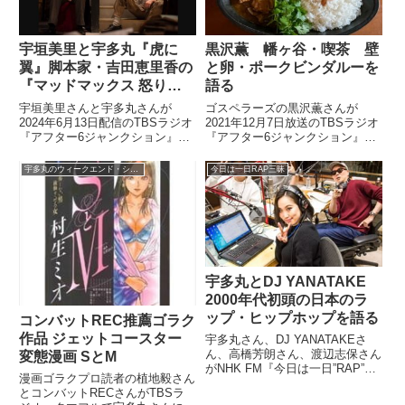
宇垣美里と宇多丸『虎に
黒沢薫 幡ヶ谷・喫茶 壁
翼』脚本家・吉田恵里香の
と卵・ポークビンダルーを
『マッドマックス 怒りの
語る
デス・ロード』イズムを語
宇垣美里さんと宇多丸さんが
ゴスペラーズの黒沢薫さんが
る
2024年6月13日配信のTBSラジオ
2021年12月7日放送のTBSラジオ
『アフター6ジャンクション』放
『アフター6ジャンクション』の
課後Podcastの中で『マッドマッ
中で2021年のベストカレーを3
クス:フュリオサ』についてトー
つ、紹介。そのうちのひとつとし
宇多丸のウィークエンド・シャッフル
今日は一日RAP三昧
ク。その中で朝ドラ『虎に翼』脚
て幡ヶ谷の喫茶 壁と卵のポーク
本家の吉田恵里香さんが『マッド
ビンダルーについて話していまし
マックス 怒りのデス・ロード』
た。
から大きな影響を受けていること
に触れ、『虎に翼』内の『マッド
マックス』的要素について話して
いました。
宇多丸とDJ YANATAKE
2000年代初頭の日本のラ
ップ・ヒップホップを語る
コンバットREC推薦ゴラク
作品 ジェットコースター
宇多丸さん、DJ YANATAKEさ
ん、高橋芳朗さん、渡辺志保さん
変態漫画 SとM
がNHK FM『今日は一日”RAP”三
漫画ゴラクプロ読者の植地毅さん
昧』で2000年代初頭の日本語ラ
とコンバットRECさんがTBSラ
ップ・ヒップホップの盛り上がり