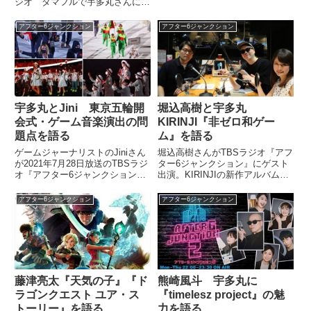
ジオ タマフルで宇多丸さんに漫
についてトーク。メジャーデビュ
画ゴラクの魅力を伝授！ジェット
ーしヒットを飛ばすグループが多
コースター的に変態バトルがイン
数登場した当時...
アフター6ジャンクション
アフター6ジャンクション
フレする『SとM』をすすめてい
ました。※植地毅・コンバット
REC リストラ漫画家マンガ ...
宇多丸とJini 東京五輪開
堀込高樹と宇多丸
会式・ゲーム音楽演出の問
KIRINJI『非ゼロ和ゲー
題点を語る
ム』を語る
ゲームジャーナリストのJiniさん
堀込高樹さんがTBSラジオ『アフ
が2021年7月28日放送のTBSラジ
ター6ジャンクション』にゲスト
オ『アフター6ジャンクション』
出演。KIRINJIの新作アルバム
に出演。宇多丸さん、宇内梨沙さ
『愛をあるだけ、すべて』の曲、
んと東京五輪開会式のゲーム音楽
『非ゼロ和ゲーム』について宇多
アフター6ジャンクション
アフター6ジャンクション
演出の問題点について話していま
丸さんと話していました。（宇多
した。
丸）あと、こちらもメールもご紹
介させてください。「今日...
藤津亮太『天気の子』『ド
熊崎風斗 宇多丸に
ラゴンクエスト ユア・ス
『timelesz project』の魅
トーリー』を語る
力を語る