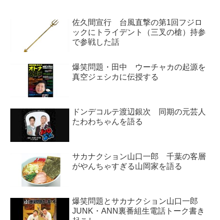
こ...
佐久間宣行 台風直撃の第1回フジロ
ックにトライデント（三叉の槍）持参
で参戦した話
爆笑問題・田中 ウーチャカの起源を
真空ジェシカに伝授する
ドンデコルテ渡辺銀次 同期の元芸人
たわわちゃんを語る
サカナクション山口一郎 千葉の客層
がやんちゃすぎる山岡家を語る
爆笑問題とサカナクション山口一郎
JUNK・ANN裏番組生電話トーク書き