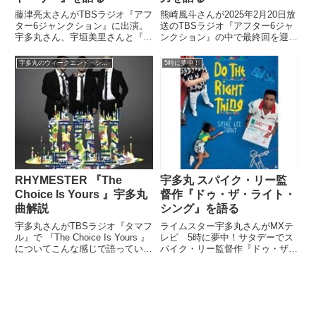
藤津亮太さんがTBSラジオ『アフ
熊崎風斗さんが2025年2月20日放
ター6ジャンクション』に出演。
送のTBSラジオ『アフター6ジャ
宇多丸さん、宇垣美里さんと『天
ンクション』の中で最終回を迎え
気の子』と『ドラゴンクエスト
たNetflixのオーディション番組
ユア・ストーリー』について話し
『timelesz project』について、
宇多丸のウィークエンド・シャッフル
5時に夢中！
ていました。（宇多丸）というこ
宇多丸さんにその魅力を熱く語っ
とで、今回の本編。夏、秋に注目
ていました。
の国産アニメについて藤津さん...
RHYMESTER 『The
宇多丸 スパイク・リー監
Choice Is Yours 』宇多丸
督作『ドゥ・ザ・ライト・
曲解説
シング』を語る
宇多丸さんがTBSラジオ『タマフ
ライムスター宇多丸さんがMXテ
ル』で 『The Choice Is Yours 』
レビ 5時に夢中！サタデーでス
についてこんな感じで語っていま
パイク・リー監督作『ドゥ・ザ・
した。以下、宇多丸さんのコメン
ライト・シング』について語って
トの書き起こしです。（宇多丸）
いました。『たまうたゼミナー
HIP HOPグループ ライムスタ
ル』というコーナーで、4月6日
ーなんですけど、久しぶりに新曲
に起きた出来事について話してい
を...
ます。（宇多丸）私、4月6日、