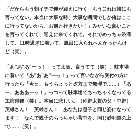
「だからもう朝イチで俺が迎えに行く。もうこれは誰にも
言ってない。本当に大事な時、大事な瞬間でしか俺はここ
に行ってないから、お前と行きたい！」みたいな熱いこと
を言ってくれて、迎えに来てくれて。それでめっちゃ渋滞
して、11時過ぎに着いて、風呂に入られへんかったんけ
ど（笑）。
「あ”あ”あ”ーっ！」って太賀、言うてて（笑）。駐車場
に着いて「あ”あ”あ”ーっ！」って言いながら受付の方に
行ったら「今日、もうちょっと夕方まで無理で……」「あ
ー、あああーっ！」っつって駐車場でちっちゃくなってる
主演俳優（笑）。本当に悲しい。（仲野太賀の父・中野）
英雄さん！ 英雄さん！ あなたは息子と同じ姿になって
ます！ なんで親子のちっちゃい背中を、同じ砂利道の上
で……（笑）。