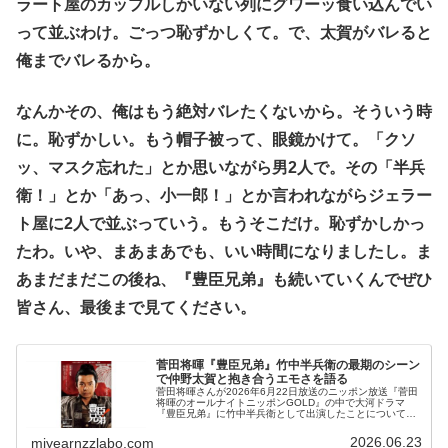
ラート屋のカップルしかいない列にグワーッ食い込んでい
って並ぶわけ。ごっつ恥ずかしくて。で、太賀がバレると
俺までバレるから。
なんかその、俺はもう絶対バレたくないから。そういう時
に。恥ずかしい。もう帽子被って、眼鏡かけて。「クソ
ッ、マスク忘れた」とか思いながら男2人で。その「半兵
衛！」とか「あっ、小一郎！」とか言われながらジェラー
ト屋に2人で並ぶっていう。もうそこだけ。恥ずかしかっ
たわ。いや、まあまあでも、いい時間になりましたし。ま
あまだまだこの後ね、『豊臣兄弟』も続いていくんでぜひ
皆さん、最後まで見てください。
菅田将暉『豊臣兄弟』竹中半兵衛の最期のシーン
で仲野太賀と抱き合うエモさを語る
菅田将暉さんが2026年6月22日放送のニッポン放送『菅田
将暉のオールナイトニッポンGOLD』の中で大河ドラマ
『豊臣兄弟』に竹中半兵衛として出演したことについてト
ーク。豊臣秀長を演じる長年の友人・仲野太賀さんとの最
期のシーンのエモさを話していました。
2026.06.23
miyearnzzlabo.com