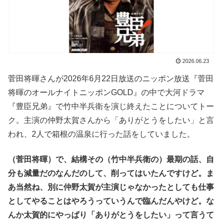
2026.06.23
菅田将暉さんが2026年6月22日放送のニッポン放送『菅田
将暉のオールナイトニッポンGOLD』の中で大河ドラマ
『豊臣兄弟』で竹中半兵衛を演じ終えたことについてトー
ク。主演の仲野太賀さんから「ありがとうをしたい」と言
われ、2人で箱根の温泉に行った話をしていました。
（菅田将暉）で、結構その（竹中半兵衛の）最期の話、自
分も減量だのなんだのして、削ってはいたんですけど。ま
あ当然ね、別に仲野太賀が主演じゃなかったとしても仕事
としてやることはやろうっていうんで臨んだんやけど。な
んか太賀的にやっぱり「ありがとうをしたい」って言うて