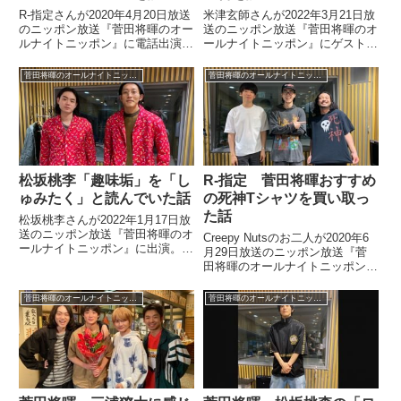
R-指定さんが2020年4月20日放送
米津玄師さんが2022年3月21日放
のニッポン放送『菅田将暉のオー
送のニッポン放送『菅田将暉のオ
ルナイトニッポン』に電話出演。
ールナイトニッポン』にゲスト出
菅田将暉さんと「リモートヒップ
演。菅田将暉さんから「結婚をす
ホップ」について話していまし
る」と聞かされた際の模様を話し
菅田将暉のオールナイトニッポン
菅田将暉のオールナイトニッポン
た。（菅田将暉）今日は何してま
ていました。
した？（R-指定）今日はですね、
リモートで……これ、情...
松坂桃李「趣味垢」を「し
R-指定 菅田将暉おすすめ
ゅみたく」と読んでいた話
の死神Tシャツを買い取っ
た話
松坂桃李さんが2022年1月17日放
送のニッポン放送『菅田将暉のオ
Creepy Nutsのお二人が2020年6
ールナイトニッポン』に出演。松
月29日放送のニッポン放送『菅
坂さんが「趣味垢（しゅみあ
田将暉のオールナイトニッポン』
か）」のことを「しゅみたく」と
に出演。コラボ曲『サントラ』
読んでいたことが発覚していまし
MV撮影時、菅田将暉がおすすめ
菅田将暉のオールナイトニッポン
菅田将暉のオールナイトニッポン
た。
してきた「死神」と書かれたTシ
ャツをR-指定さんが気に入って買
い取った話をして...