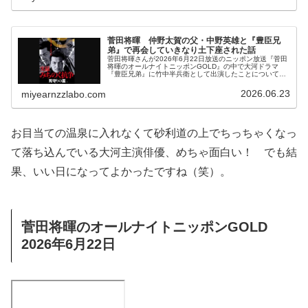
菅田将暉 仲野太賀の父・中野英雄と『豊臣兄
弟』で再会していきなり土下座された話
菅田将暉さんが2026年6月22日放送のニッポン放送『菅田
将暉のオールナイトニッポンGOLD』の中で大河ドラマ
『豊臣兄弟』に竹中半兵衛として出演したことについてト
ーク。豊臣秀長を演じる長年の友人・仲野太賀さんの父、
中野英雄さんと現場で再会した際の模様を話していまし
2026.06.23
miyearnzzlabo.com
た。
お目当ての温泉に入れなくて砂利道の上でちっちゃくなっ
て落ち込んでいる大河主演俳優、めちゃ面白い！ でも結
果、いい日になってよかったですね（笑）。
菅田将暉のオールナイトニッポンGOLD
2026年6月22日