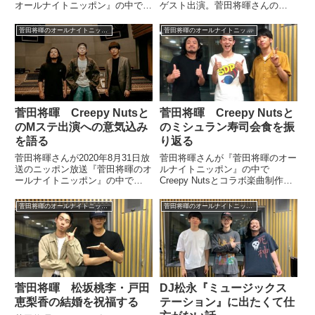
オールナイトニッポン』の中で
ゲスト出演。菅田将暉さんの
Creepy Nutsについてトーク。
NHK BSの番組『菅田将暉TV』
『情熱大陸』出演や武道館公演成
について、再び話していました。
菅田将暉のオールナイトニッポン
菅田将暉のオールナイトニッポン
功など、最近のCreepy Nutsの快
星野源が #菅田将暉ANN にゲス
進撃について話していました。こ
ト出演し、特別企画として、皆様
のあと2...
の脳内で起きた“アオハル”...
菅田将暉 Creepy Nutsと
菅田将暉 Creepy Nutsと
のMステ出演への意気込み
のミシュラン寿司会食を振
を語る
り返る
菅田将暉さんが2020年8月31日放
菅田将暉さんが『菅田将暉のオー
送のニッポン放送『菅田将暉のオ
ルナイトニッポン』の中で
ールナイトニッポン』の中で
Creepy Nutsとコラボ楽曲制作の
Creepy Nutsと一緒に『サント
ミーティングも兼ねた食事会をミ
ラ』でミュージックステーション
シュランの寿司店でした件につい
菅田将暉のオールナイトニッポン
菅田将暉のオールナイトニッポン
への出演が決定したことについて
て話していました。Creepy Nuts
トーク。意気込みを語っていまし
R-指定さんDJ松永さんありがと
た。〈 テレビ出演 ...
うございまし...
菅田将暉 松坂桃李・戸田
DJ松永『ミュージックス
恵梨香の結婚を祝福する
テーション』に出たくて仕