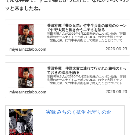
ッと来ましたね。
菅田将暉『豊臣兄弟』竹中半兵衛の最期のシーン
で仲野太賀と抱き合うエモさを語る
菅田将暉さんが2026年6月22日放送のニッポン放送『菅田
将暉のオールナイトニッポンGOLD』の中で大河ドラマ
『豊臣兄弟』に竹中半兵衛として出演したことについてト
ーク。豊臣秀長を演じる長年の友人・仲野太賀さんとの最
期のシーンのエモさを話していました。
2026.06.23
miyearnzzlabo.com
菅田将暉 仲野太賀に連れて行かれた箱根のとっ
ておきの温泉を語る
菅田将暉さんが2026年6月22日放送のニッポン放送『菅田
将暉のオールナイトニッポンGOLD』の中で大河ドラマ
『豊臣兄弟』で竹中半兵衛を演じ終えたことについてトー
ク。主演の仲野太賀さんから「ありがとうをしたい」と言
われ、2人で箱根の温泉に行った話をしていました。
2026.06.23
miyearnzzlabo.com
実録 みちのく抗争 死守りの盃