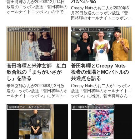
方がない話
菅田将暉さんが2020年12月14日
放送のニッポン放送『菅田将暉の
Creepy Nutsのお二人が2020年6
オールナイトニッポン』の中で松
月29日放送のニッポン放送『菅
坂桃李さんと戸田恵梨香さんの結
田将暉のオールナイトニッポン』
婚を祝福していました。菅田、あ
に出演。Mステ未経験のDJ松永
りがとう。そして、改めて「蜜蜂
さんが出たい気持ちを押さえきれ
菅田将暉のオールナイトニッポン
菅田将暉のオールナイトニッポン
と遠雷」「HELLO WORLD」宜
なくなっていました。Creepy
しくお願い致します...
Nutsのお二人ありがとうござい
ました！次...
菅田将暉と米津玄師 紅白
菅田将暉とCreepy Nuts
歌合戦の『まちがいさが
役者の現場とMCバトルの
し』を語る
共通点を語る
米津玄師さんが2020年8月3日放
Creepy Nutsのお二人がニッポン
送のニッポン放送『菅田将暉のオ
放送『菅田将暉のオールナイトニ
ールナイトニッポン』にゲスト出
ッポン』に出演。菅田将暉さんと
演。菅田将暉さんが2019年末の
役者の撮影現場とラッパーのMC
紅白歌合戦で歌った『まちがいさ
バトルの共通点について話してい
菅田将暉のオールナイトニッポン
菅田将暉のオールナイトニッポン
がし』について、リハーサルに立
ました。Creepy Nuts R-指定さん
ち会った際の模様などを話してい
DJ松永さんありがとうございま
ました。ありがとう！米津...
した！...