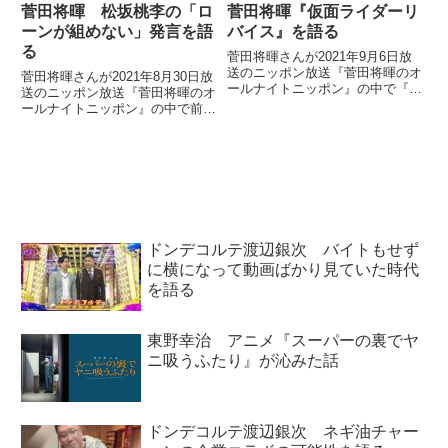
菅田将暉 松坂桃李の「ロ
菅田将暉『仮面ライダーリ
ーンが組めない」発言を語
バイス』を語る
る
菅田将暉さんが2021年9月6日放
送のニッポン放送『菅田将暉のオ
菅田将暉さんが2021年8月30日放
ールナイトニッポン』の中で『仮
送のニッポン放送『菅田将暉のオ
面ライダーW』から12年が経った
ールナイトニッポン』の中で前週
ことについてトーク。当時の関係
に放送された『松坂桃李のオール
者とのLINEでのやり取りや新作
ナイトニッポン』について言及。
『仮面ライダーリバイス』などに
松坂さんが番組内で「日本アカデ
ついて話していました。
ミー賞を受賞してもローンが組め
ない」と発言していた件について
話していました。
ドンデコルテ渡辺銀次 バイトもせず
に横になって動画ばかり見ていた時代
を語る
東野幸治 アニメ『スーパーの裏でヤ
ニ吸うふたり』が沁みた話
ドンデコルテ渡辺銀次 ネギ油チャー