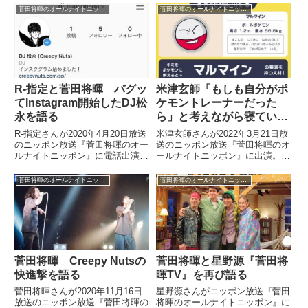
菅田将暉のオールナイトニッポン
菅田将暉のオールナイトニッポン
R-指定と菅田将暉 バグッ
米津玄師「もしも自分がポ
てInstagram開始したDJ松
ケモントレーナーだった
永を語る
ら」と考えながら寝ている
話
R-指定さんが2020年4月20日放送
米津玄師さんが2022年3月21日放
のニッポン放送『菅田将暉のオー
送のニッポン放送『菅田将暉のオ
ルナイトニッポン』に電話出演。
ールナイトニッポン』に出演。寝
菅田将暉さんとバグッてTwitter実
ることが大好きな米津さんが寝る
況をしたり、突如Instagramを開
際に考えていることや見る夢につ
菅田将暉のオールナイトニッポン
菅田将暉のオールナイトニッポン
始したDJ松永さんについて話し
いてトーク。「もしも自分がポケ
ていました。（菅田将暉）あ、R
モントレーナーだったら」など、
さん、...
想像をしながら眠っている件を紹
介していました。
菅田将暉 Creepy Nutsの
菅田将暉と星野源『菅田将
快進撃を語る
暉TV』を再び語る
菅田将暉さんが2020年11月16日
星野源さんがニッポン放送『菅田
放送のニッポン放送『菅田将暉の
将暉のオールナイトニッポン』に