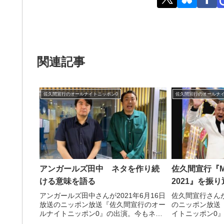
関連記事
佐久間宣行のオールナイトニッポン0
佐久間宣行のオールナイ
アンガールズ田中 ネタを作り続
佐久間宣行『M
ける意味を語る
2021』を振
アンガールズ田中さんが2021年6月16日
佐久間宣行さんが
放送のニッポン放送『佐久間宣行のオー
のニッポン放送
ルナイトニッポン0』の出演。今もネタ
イトニッポン0』
を作り続けている意味について話してい
リ2021』を振