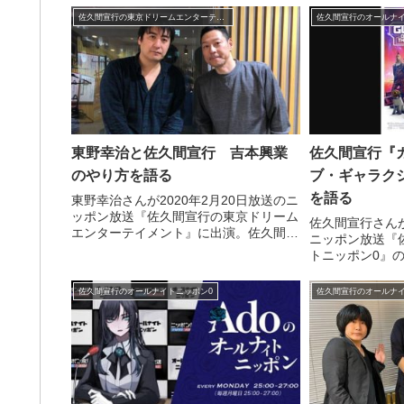
ました。
ッと来たポイン
佐久間宣行の東京ドリームエンターテインメント
佐久間宣行のオールナイ
た。
東野幸治と佐久間宣行 吉本興業
佐久間宣行『
のやり方を語る
ブ・ギャラクシ
を語る
東野幸治さんが2020年2月20日放送のニ
ッポン放送『佐久間宣行の東京ドリーム
佐久間宣行さんが
エンターテイメント』に出演。佐久間宣
ニッポン放送『
行さんと吉本興業の仕事のやり方などに
トニッポン0』
ついて話していました。?佐久間宣行の
として『ガーデ
東京ドリームエンターテインメント?２
クシー：VOLU
佐久間宣行のオールナイトニッポン0
佐久間宣行のオールナイ
組目のゲスト、東野...
た。