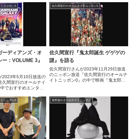
トなどを話していまし
話す中でそのトークの難しさや極限まで
トニッポン0
佐久間宣行のオールナイトニッポン0
追い詰められた撮影現場の様子などを話
していました。
ガーディアンズ・オ
佐久間宣行『鬼太郎誕生 ゲゲゲの
ー：VOLUME 3』
謎』を語る
佐久間宣行さんが2023年11月29日放送
のニッポン放送『佐久間宣行のオールナ
2023年5月10日放送の
イトニッポン0』の中で映画『鬼太郎誕
佐久間宣行のオールナイ
生 ゲゲゲの謎』について話していまし
の中でおすすめエンタメ
た。
ィアンズ・オブ・ギャラ
ME 3』を紹介していまし
トニッポン0
星野源のオールナイトニッポン