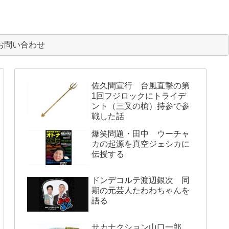
お問い合わせ
佐久間宣行 台風直撃の第
1回フジロックにトライデ
ント（三叉の槍）持参で参
戦した話
爆笑問題・田中 ウーチャ
カの起源を真空ジェシカに
伝授する
ドンデコルテ渡辺銀次 同
期の元芸人たわわちゃんを
語る
サカナクション山口一郎