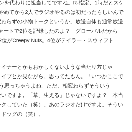
ニッポンを代わりに担当してですね。R-指定、1時だとスケ
やめてから2人でラジオやるのは初だったらしいんで
変わらずの小物トークというか。放送自体も通常放送
バルチャートで2位を記録したのよ？ グローバルだから
Creepy Nuts。4位がテイラー・スウィフト
ライナーとかもおかしくないような当たり方じゃ
ライブとか見ながら、思ってたもん。「いつかここで
て。そう思っちゃうよね。ただ、相変わらずそういう
ないですよ。「草、生える」じゃないですよ？ 本当
ークしていた（笑）。あのラジオだけですよ。そうい
・ドッグの（笑）。