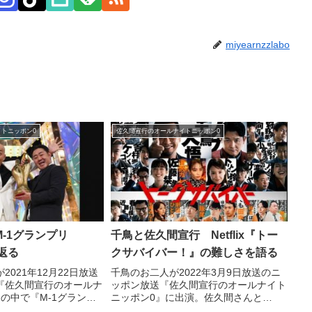
miyearnzzlabo
トニッポン0
佐久間宣行のオールナイトニッポン0
-1グランプリ
千鳥と佐久間宣行 Netflix『トー
り返る
クサバイバー！』の難しさを語る
2021年12月22日放送
千鳥のお二人が2022年3月9日放送のニ
『佐久間宣行のオールナ
ッポン放送『佐久間宣行のオールナイト
の中で『M-1グランプ
ニッポン0』に出演。佐久間さんと
り返り。自身の採点やグ
Netflix『トークサバイバー！』について