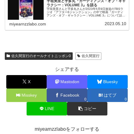
宇垣美里と宇多丸『ガーディアンズ・オブ・ギャ
ラクシー：VOLUME 3』を語る
宇垣美里さんと宇多丸さんが2023年5月9日放送のTBSラ
ジオ『アフター6ジャンクション』の中で映画『ガーディ
アンズ・オブ・ギャラクシー：VOLUME 3』について話し
ていました。
2023.05.10
miyearnzzlabo.com
佐久間宣行のオールナイトニッポン0
佐久間宣行
シェアする
X
Mastodon
Bluesky
Misskey
Facebook
はてブ
0
0
LINE
コピー
miyearnzzlaboをフォローする