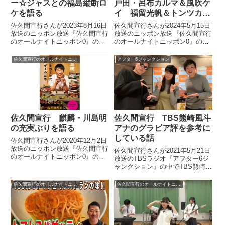
ー☆ジャスとの福島縦断ロ
戸田・呂布カルマ＆風吹ケ
ケを語る
イ 福留光帆＆トンツカタ
ン森本トークショーを語る
佐久間宣行さんが2023年8月16日
佐久間宣行さんが2024年5月15日
放送のニッポン放送『佐久間宣行
放送のニッポン放送『佐久間宣行
のオールナイトニッポン0』の中
のオールナイトニッポン0』の中
で東野幸治さん、ゴー☆ジャスさ
でボートレース戸田で6月に開催
んとの福島県縦断ロケについて話
される呂布カルマ＆風吹ケイ、福
佐久間宣行のオールナイトニッポン0
アフター6ジャンクション
していました。
留光帆＆トンツカタン森本のトー
クショーについて「NOBROCK
TVすぎるだろ」と話していまし
た。
佐久間宣行 麒麟・川島明
佐久間宣行 TBS熊崎風斗
の充実ぶりを語る
アナのグラビア評を参考に
している話
佐久間宣行さんが2020年12月2日
放送のニッポン放送『佐久間宣行
佐久間宣行さんが2021年5月21日
のオールナイトニッポン0』の中
放送のTBSラジオ『アフター6ジ
で2週間後にゲストに来る麒麟・
ャンクション』の中でTBS熊崎風
川島明さんについてトーク。最近
斗アナウンサーについてトーク。
の川島さんの充実ぶりについて話
熊崎さんのグラビア評を自身の番
佐久間宣行のオールナイトニッポン0
佐久間宣行のオールナイトニッポン0
していました。（佐久間宣行）こ
組のキャスティングの参考にして
こで再来週のスペシャルウ...
いるという話をしていました。