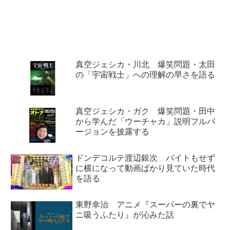
ARASHI』のファイナル公演生配
楽曲Vanessa Carlton『A
信についてトーク。この生配信が
Thousand Miles』についてトー
入念に準備されていたことについ
ク。テレビから不意に流てきて条
て話していました。
件...
真空ジェシカ・川北 爆笑問題・太田
の「宇宙戦士」への理解の早さを語る
真空ジェシカ・ガク 爆笑問題・田中
から学んだ「ウーチャカ」説明フルバ
ージョンを披露する
ドンデコルテ渡辺銀次 バイトもせず
に横になって動画ばかり見ていた時代
を語る
東野幸治 アニメ『スーパーの裏でヤ
ニ吸うふたり』が沁みた話