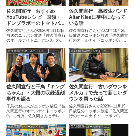
佐久間宣行 おすすめ
佐久間宣行 高校生バンド
YouTubeレシピ 国領・
Altar Kleeに夢中になって
ドンブラボーのトマトパス
いる話
タを語る
佐久間宣行さんが2020年8月12日
佐久間宣行さんが2023年10月25
放送のニッポン放送『佐久間宣行
日放送のニッポン放送『佐久間宣
のオールナイトニッポン0』の中
行のオールナイトニッポン0』の
で最近ハマっているYouTubeチャ
中で偶然、YouTubeで発見した高
ンネル「人気シェフのうちレシ
校生バンドAltar Kleeについてト
佐久間宣行のオールナイトニッポン0
佐久間宣行のオールナイトニッポン0
ピ」を紹介。その中でも美味しか
ーク。いろいろ動画を見た結果、
った国領・ドンブラボーの平雅一
夢中になってしまったと話してい
シェフによる100円...
ました。
佐久間宣行と千鳥『キング
佐久間宣行 古いダウンを
ちゃん』・大悟の収録遅刻
メルカリで売って新しいダ
事件を語る
ウンを買った話
千鳥のお二人がニッポン放送『佐
佐久間宣行さんが2023年11月15
久間宣行のオールナイトニッポン
日放送のニッポン放送『佐久間宣
0』に出演。佐久間さんとテレビ
行のオールナイトニッポン0』の
東京『キングちゃん』の収録に不
中でリスナーから「ゴキブリダウ
倫中の現場を写真週刊誌に撮られ
ン」とバカにされていた10年使
佐久間宣行のオールナイトニッポン0
佐久間宣行のオールナイトニッポン0
た結果、遅刻してきた事件を振り
ったダウンジャケットをメルカリ
返り。さらには数々の大悟さんの
で売り、新しいダウンを入手した