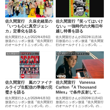
お酒やらかしについても話して
ことについて話していました。
い...
佐久間宣行 久保史緒里の
佐久間宣行『笑ってはいけ
「いつも心に真空ジェシ
ない』一強時代の大晦日年
カ」定番化を語る
越し特番を語る
佐久間宣行さんが2022年4月6日
佐久間宣行さんが2022年11月16
放送のニッポン放送『佐久間宣行
日放送のニッポン放送『佐久間宣
のオールナイトニッポン0』の中
行のオールナイトニッポン0』の
で直前の久保史緒里さんのトーク
中で大晦日の年越し特番について
を振り返り。佐久間さんのアドバ
トーク。『笑ってはいけない』一
佐久間宣行のオールナイトニッポン0
佐久間宣行のオールナイトニッポン0
イス「いつも心に真空ジェシカ」
強時代、その裏でお笑い番組や芸
を心に留めて『ラヴィット！』シ
人番組ができない理由などについ
ーズンレギュラーを乗り切ったと
て話していました。
いう件について話していました。
佐久間宣行 嵐のファイナ
佐久間宣行 Vanessa
ルライブ生配信の準備の完
Carlton『A Thousand
璧さを語る
Miles』で条件反射してし
まった話
佐久間宣行さんが2026年6月3日
佐久間宣行さんが2020年11月4日
放送のニッポン放送『佐久間宣行
放送のニッポン放送『佐久間宣行
のオールナイトニッポン0』の中
のオールナイトニッポン0』の中
で嵐のラストツアー『We are
で番組のコーナーで使用している