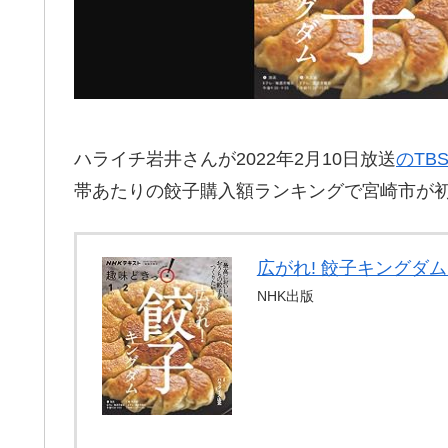
ハライチ岩井さんが2022年2月10日放送
のTB
帯あたりの餃子購入額ランキングで宮崎市が
広がれ! 餃子キングダム 
NHK出版