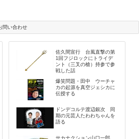
お問い合わせ
佐久間宣行 台風直撃の第
1回フジロックにトライデ
ント（三叉の槍）持参で参
戦した話
爆笑問題・田中 ウーチャ
カの起源を真空ジェシカに
伝授する
ドンデコルテ渡辺銀次 同
期の元芸人たわわちゃんを
語る
サカナクション山口一郎