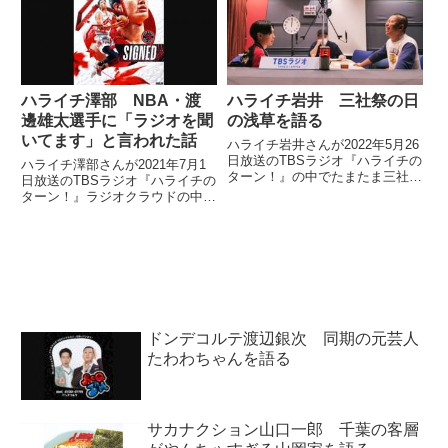
んか、そう。それ、なん...
一軒は丸善丸の内本店さん。また
またたくさんサインさせていた...
ハライチ澤部 NBA・渡
ハライチ岩井 三社祭の日
邊雄太選手に「ラジオを聞
の浅草を語る
いてます」と言われた話
ハライチ岩井さんが2022年5月26
日放送のTBSラジオ『ハライチの
ハライチ澤部さんが2021年7月1
ターン！』の中でたまたま三社祭
日放送のTBSラジオ『ハライチの
の日に浅草を訪れた際の模様を話
ターン！』ラジオクラウドの中で
していました。
NBA トロント・ラプターズの
渡邊雄太選手と会った際に「『ハ
ライチのターン！』をいつも聞い
てます」と言われた話をしていま
した。
ドンデコルテ渡辺銀次 同期の元芸人
たわわちゃんを語る
サカナクション山口一郎 千葉の客層