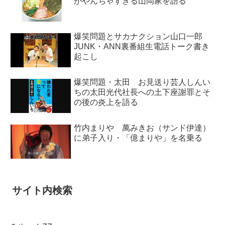
がやんちゃすぎる山岡家を語る
爆笑問題とサカナクション山口一郎
JUNK・ANN裏番組生電話トーク書き
起こし
爆笑問題・太田 お見送り芸人しんい
ちの太田光代社長への土下座謝罪とそ
の後の炎上を語る
竹内まりや 萬みきお（サンド伊達）
に弟子入り・「億まりや」を名乗る
サイト内検索