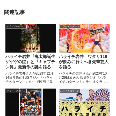
関連記事
ハライチのターン
ハライチのターン
ハライチ岩井『鬼太郎誕生
ハライチ岩井 ワタリ119
ゲゲゲの謎』と『キャプテ
が飲みに行くべき先輩芸人
ン翼』最新作の謎を語る
を語る
ハライチ岩井さんが2023年12月
ハライチの岩井さんが2020年10
14日放送のTBSラジオ『ハライ
月29日放送のTBSラジオ『ハラ
チのターン！』の中で映画『鬼太
イチのターン！』ラジオクラウド
郎誕生 ゲゲゲの謎』と『キャプ
の中で本編で話したワタリ119さ
テン翼』の新作アニメシリーズに
んについてさらに深堀り。先輩芸
ハライチのターン
ハライチのターン
ついてトーク。『キャプテン翼』
人に対して粗相しがちなワタリさ
のキャラクターがあまりよくわか
んが飲みに行くべき先輩芸人につ
らないように描かれている謎を話
いて話していました。明...
していました。