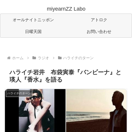
miyearnZZ Labo
オールナイトニッポン
アトロク
日曜天国
お問い合わせ
ホーム
ラジオ
ハライチのターン
ハライチ岩井 布袋寅泰『バンビーナ』と
瑛人『香水』を語る
ハライチのターン