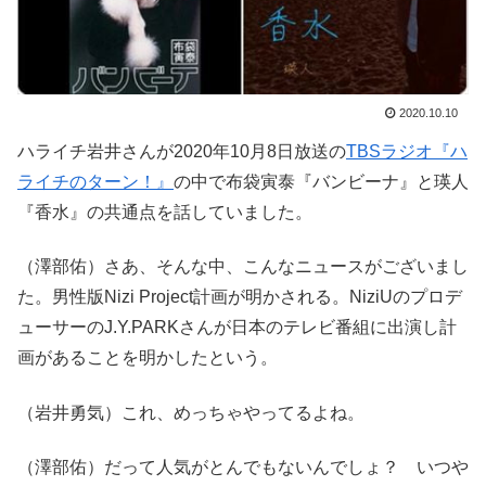
2020.10.10
ハライチ岩井さんが2020年10月8日放送の
TBSラジオ『ハ
ライチのターン！』
の中で布袋寅泰『バンビーナ』と瑛人
『香水』の共通点を話していました。
（澤部佑）さあ、そんな中、こんなニュースがございまし
た。男性版Nizi Project計画が明かされる。NiziUのプロデ
ューサーのJ.Y.PARKさんが日本のテレビ番組に出演し計
画があることを明かしたという。
（岩井勇気）これ、めっちゃやってるよね。
（澤部佑）だって人気がとんでもないんでしょ？ いつや