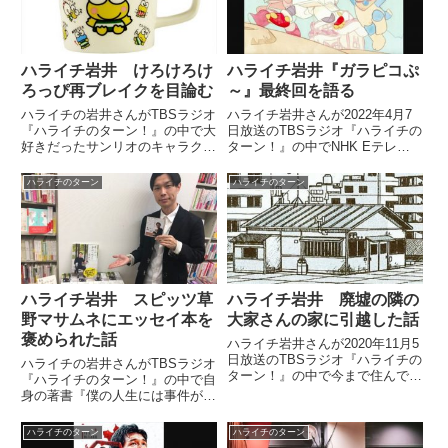
ｖ
ハライチ岩井 けろけろけ
ハライチ岩井『ガラピコぷ
ろっぴ再ブレイクを目論む
～』最終回を語る
ハライチの岩井さんがTBSラジオ
ハライチ岩井さんが2022年4月7
『ハライチのターン！』の中で大
日放送のTBSラジオ『ハライチの
好きだったサンリオのキャラクタ
ターン！』の中でNHK Eテレの
ー、けろけろけろっぴの再ブレイ
『おかあさんといっしょ』内で放
クを目論み、自身の考えたネタの
送されていた『ガラピコぷ～』の
ハライチのターン
ハライチのターン
提供を検討していました。（岩井
最終回について話していました。
勇気）そして先週ね、サンリオの
中でも僕の大好きなキャラクタ...
ハライチ岩井 スピッツ草
ハライチ岩井 廃墟の隣の
野マサムネにエッセイ本を
大家さんの家に引越した話
褒められた話
ハライチ岩井さんが2020年11月5
日放送のTBSラジオ『ハライチの
ハライチの岩井さんがTBSラジオ
ターン！』の中で今まで住んでい
『ハライチのターン！』の中で自
たメゾネットタイプの部屋から引
身の著書『僕の人生には事件が起
っ越しをした話をしていました。
きない』をスピッツの草野マサム
（岩井勇気）ええとね、引っ越し
ネさんがラジオで褒めていた件に
ハライチのターン
ハライチのターン
ましてね。（澤部佑）ああー。な
ついて話していました。さいごの