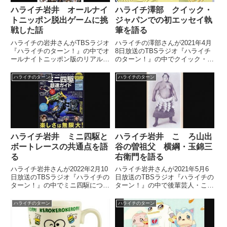
ハライチ岩井 オールナイ
ハライチ澤部 クイック・
トニッポン脱出ゲームに挑
ジャパンでの初エッセイ執
戦した話
筆を語る
ハライチの岩井さんがTBSラジオ
ハライチの澤部さんが2021年4月
『ハライチのターン！』の中でオ
8日放送のTBSラジオ『ハライチ
ールナイトニッポン版のリアル脱
のターン！』の中でクイック・ジ
出ゲームにTBSラジオスタッフた
ャパン、ハライチ特集号で自身初
ちとチャレンジした際の模様を話
となるエッセイが掲載される件に
ハライチのターン
ハライチのターン
していました。（岩井勇気）久々
ついてトーク。執筆時のエピソー
にちょっと脱出ゲームに行ってき
ドやエッセイストとしての心境な
まして。（澤部佑）フフフ、...
どを話していました。
ハライチ岩井 ミニ四駆と
ハライチ岩井 こゝろ山出
ボートレースの共通点を語
谷の曽祖父 横綱・玉錦三
る
右衛門を語る
ハライチ岩井さんが2022年2月10
ハライチ岩井さんが2021年5月6
日放送のTBSラジオ『ハライチの
日放送のTBSラジオ『ハライチの
ターン！』の中でミニ四駆につい
ターン！』の中で後輩芸人・こゝ
てトーク。ミニ四駆レースで世界
ろ山出谷さんの曽祖父、横綱・玉
一になったことのあるリスナーの
錦三右衛門について話していまし
ハライチのターン
ハライチのターン
メールを紹介しながら、ミニ四駆
た。
レースとボートレース（競艇）の
共通点について話していました。