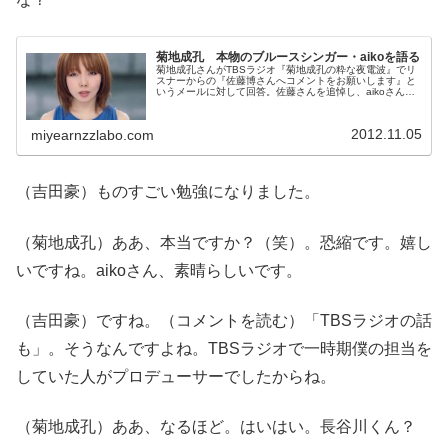
菊地成孔 本物のブルースシンガー・aikoを語る
菊地成孔さんがTBSラジオ『菊地成孔の粋な夜電波』でリ
スナーからの『佐藤博さんへコメントをお願いします』と
いうメールに対して回答。佐藤さんを追悼し、aikoさんの
『くちびる』を捧げていました。（菊地）えー、そうです
ね・・・コメントというのも...
2012.11.05
miyearnzzlabo.com
（吉田豪）ものすごい勉強になりました。
（菊地成孔）ああ、本当ですか？（笑）。恐縮です。嬉し
いですね。aikoさん、素晴らしいです。
（吉田豪）ですね。（コメントを読む）「TBSラジオの話
も」。そうなんですよね。TBSラジオで一時期僕の担当を
していた人がプロデューサーでしたからね。
（菊地成孔）ああ、なるほど。はいはい。長谷川くん？