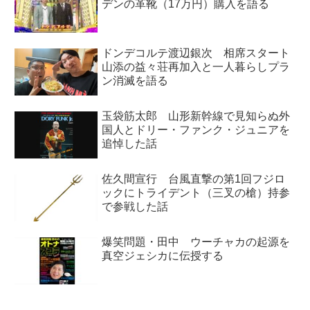
デンの革靴（17万円）購入を語る
ドンデコルテ渡辺銀次 相席スタート
山添の益々荘再加入と一人暮らしプラ
ン消滅を語る
玉袋筋太郎 山形新幹線で見知らぬ外
国人とドリー・ファンク・ジュニアを
追悼した話
佐久間宣行 台風直撃の第1回フジロ
ックにトライデント（三叉の槍）持参
で参戦した話
爆笑問題・田中 ウーチャカの起源を
真空ジェシカに伝授する