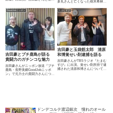
多丸さんと亡くなった樹木希林さ
龍太郎さんについて話していまし
んを追悼。樹木希林さんインタビ
た。
ューの模様や、その夫・内田裕也
GoodJobニッポン
たまむすび
さんのエピソードなどについて話
していました。
吉田豪と玉袋筋太郎 清原
吉田豪とプチ鹿島が語る
和博覚せい剤逮捕を語る
貴闘力のガチンコな魅力
吉田豪さんがTBSラジオ『たまむ
すび』に出演。覚せい剤所持で逮
吉田豪さんがニッポン放送『プチ
捕された清原和博さんについて、
鹿島・長野美郷GoodJobニッポ
玉袋筋太郎さんと話し合っていま
ン』で元力士の貴闘力さんについ
した。（玉袋筋太郎）いやー、豪
て語っていました。（プチ鹿島）
ちゃん、大変だよ。今日は事情通
さあ、このコーナーはですね、プ
で呼ばれてますからね。（吉田
ロインタビュアーの吉田豪さんに
豪）相当いろんなところから事
登場していただいてるんですが。
情...
最終回ですから、どんな登場...
ドンデコルテ渡辺銀次 憧れのオール