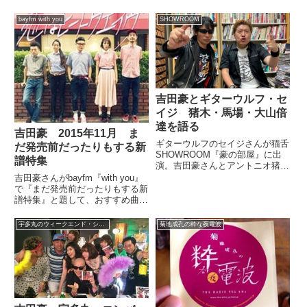
bayfm with you
SHOWROOM
吉田豪とギターウルフ・セ
イジ 猪木・馬場・大山倍
達を語る
吉田豪 2015年11月 ま
ギターウルフのセイジさんが猫舌
だ発売前だったりもする新
SHOWROOM『豪の部屋』に出
譜特集
演。吉田豪さんとアントニオ猪
木、ジャイアント馬場、張本勲、
吉田豪さんがbayfm『with you』
大山倍達、力道山、内田裕也と樹
で『まだ発売前だったりもする新
木希林などについて話していまし
譜特集』と題して、おすすめ曲を
た。#猫舌SHOWROOM 吉田豪オ
4曲、紹介していました。（松本
ーナー?「豪の部屋」?昨...
ともこ）今日はどんな特集なのん
宇多丸のウィークエンド・シャッフル
菊地成孔の粋な夜電波
ですか？（吉田豪）えー、まだ発
売前だったりもする新譜特集。
（松本ともこ）ますま...