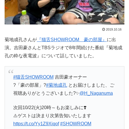
2019.10.16
菊地成孔さんが
『猫舌SHOWROOM 豪の部屋』
に出
演。吉田豪さんとTBSラジオで8年間続けた番組『菊地成
孔の粋な夜電波』について話していました。
#猫舌SHOWROOM
吉田豪オーナー
?「豪の部屋」?
#菊地成孔
とお届けしました、ご
視聴ありがとうございました?✨
@H_Naganuma
次回10/22(火)20時～もお楽しみに❣️
⚠️ゲストは決まり次第告知いたします
https://t.co/Yy1Z9Xiqof
#SHOWROOM