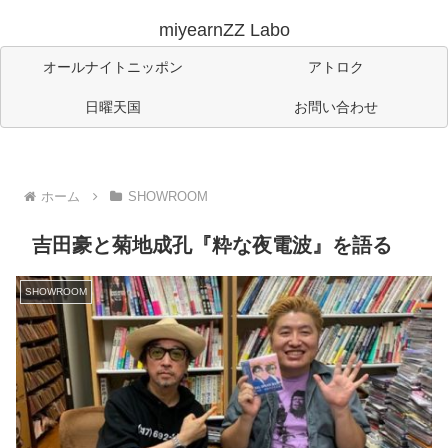
miyearnZZ Labo
オールナイトニッポン
アトロク
日曜天国
お問い合わせ
ホーム
SHOWROOM
吉田豪と菊地成孔『粋な夜電波』を語る
SHOWROOM