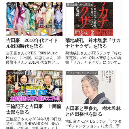
岡村靖幸さんのアイドル的魅力に
ラジオ
菊地成孔の粋な夜電波
ついて話していました。只今「サ
タデーナイトラボ」。今日のゲス
トは、漫画家・杉...
吉田豪 2010年代アイド
菊地成孔 鈴木智彦『サカ
ル戦国時代を語る
ナとヤクザ』を語る
吉田豪さんがYBS『909 Music
菊地成孔さんがTBSラジオ『粋な
Hourz』に出演。絵恋ちゃん、加
夜電波』の中で鈴木智彦さんの著
藤響子さんと2010年代女性アイ
書『サカナとヤクザ』についてト
ドルソングについてトーク。
ーク。自身の故郷・銚子に関する
AKB48がブレイクし、そこにも
描写などについて話していまし
SHOWROOM
アフター6ジャンクション
もクロなどがガチで仕掛けていた
た。（菊地成孔）（メールを読
アイドル戦国時代について話して
む）「先日の放送で菊地さんは年
いました。（加藤...
内いっぱいの粋な過ごし方につい
て...
三輪記子と吉田豪 上岡龍
吉田豪と宇多丸 樹木希林
太郎を語る
と内田裕也を語る
三輪記子さんが2024年3月19日放
吉田豪さんがTBSラジオ『アフタ
送の『猫舌SHOWROOM 豪の
ー6ジャンクション』に出演。宇
部屋』に出演。吉田豪さんと上岡