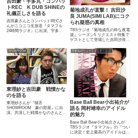
吉田豪・宇多丸・コンバッ
トREC K DUB SHINEの
菊地成孔が直撃！ 吉田沙
礼儀正しさを語る
良 JUMA(SIMI LAB)にコク
吉田豪さんとコンバットRECさ
られ疑惑の真相
んがニコニコ生放送『タマフル
TBSラジオ『菊地成孔の粋な夜電
24時間ラジオ』に出演。宇多丸
波』シーズン5 リクエスト特集で
さんと、ナベプロ入りして超礼儀
ゲストとして登場した吉田沙良さ
正しくなったK DUB SHINEさん
んを菊地さんが直撃！電波祭打ち
について話していました。
上げでSIMI LABのJUMAにコク
AbemaTV「ライムスター宇多丸
SHOWROOM
宇多丸のウィークエンド・シャッフル
られたのでは？という疑惑を解明
の水曜The NIGHT」...
しました。（菊地成孔）いま、私
の目の前には1位を...
東理紗と吉田豪 戦慄かな
のを語る
Base Ball Bear小出祐介が
東理紗さんが『猫舌
SHOWROOM 豪の部屋』に出
語る 岡村靖幸のアイドル
演。共演した戦慄かなのさんと意
的魅力
気投合した話を吉田豪さんにして
Base Ball Bear小出祐介さんが
いました。
TBSラジオ『タマフル』の『つい
に決定！史上最高のアイドルは誰
だ！？評議会 男性編』に出演。