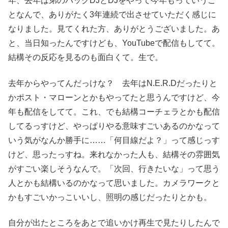
年、去年は弟のバックDJとDJをやって今年もっていうこ
となんで、ありがたく3年連続で出させていただく感じに
なりました。見てくれた方、ありがとうございました。あ
と、当日知ったんですけども、YouTubeで配信もしてて。
結構その反応を見るのも面白くて。生で。
去年からやってんだっけな？ 去年はN.E.R.Dだったりと
かポスト・マローンとかもやってたと思うんですけど、今
年も配信をしてて。これ、でも結構コーチェラとかも配信
してるっすけど、やっぱりやる意味すごいあるのかなって
いう気がなんか勝手に……「何目線だよ？」って感じっす
けど、思ったっすね。来れなかった人も、結構その雰囲気
がすごい楽しそうなんで。「次回、行きたいな」って思う
人とかも結構いるのかなって思いました。カメラワークと
かもすごいかっこいいし、照明の感じだったりとかも。
自分が出たところをあとで追いかけ再生で見たりしたんで