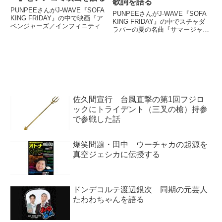
歌詞を語る
PUNPEEさんがJ-WAVE『SOFA
PUNPEEさんがJ-WAVE『SOFA
KING FRIDAY』の中で映画『ア
KING FRIDAY』の中でスチャダ
ベンジャーズ／インフィニティ・
ラパーの夏の名曲『サマージャ
ウォー』についてトーク。リスナ
ム'95』の歌詞について話してい
ーからのメッセージに答えなが
ました。
ら、あれこれと話していました。
（PUNPEE）本日の話題は絶賛
公開中のマ...
佐久間宣行 台風直撃の第1回フジロ
ックにトライデント（三叉の槍）持参
で参戦した話
爆笑問題・田中 ウーチャカの起源を
真空ジェシカに伝授する
ドンデコルテ渡辺銀次 同期の元芸人
たわわちゃんを語る