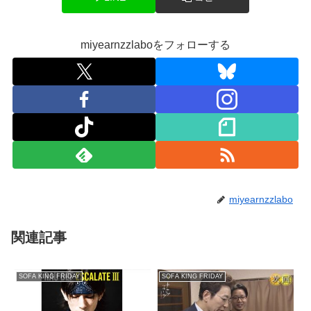
miyearnzzlaboをフォローする
miyearnzzlabo
関連記事
SOFA KING FRIDAY
SOFA KING FRIDAY