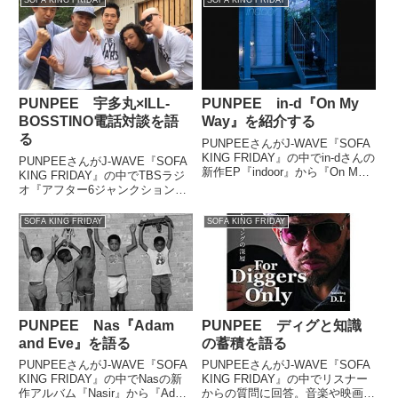
いました。（PUNPEE）お送り
にラップで参加していました。番
したのは『TRAIN-TRAIN』。
組で披露されたPUNPEEさんの
ブ...
エクスクルー...
PUNPEE 宇多丸×ILL-
PUNPEE in-d『On My
BOSSTINO電話対談を語
Way』を紹介する
る
PUNPEEさんがJ-WAVE『SOFA
KING FRIDAY』の中でin-dさんの
PUNPEEさんがJ-WAVE『SOFA
新作EP『indoor』から『On My
KING FRIDAY』の中でTBSラジ
Way』を紹介していました。
オ『アフター6ジャンクション』
（PUNPEE）お送りしたのはin-d
で実現した宇多丸さんとTHA
氏で『On My Way』でした。昨
BLUE HERBのILL-BOSSTINOさ
SOFA KING FRIDAY
SOFA KING FRIDAY
日、ミュー...
んの電話対談についてトーク。対
談の中で自身の名前が出...
PUNPEE Nas『Adam
PUNPEE ディグと知識
and Eve』を語る
の蓄積を語る
PUNPEEさんがJ-WAVE『SOFA
PUNPEEさんがJ-WAVE『SOFA
KING FRIDAY』の中でNasの新
KING FRIDAY』の中でリスナー
作アルバム『Nasir』から『Adam
からの質問に回答。音楽や映画な