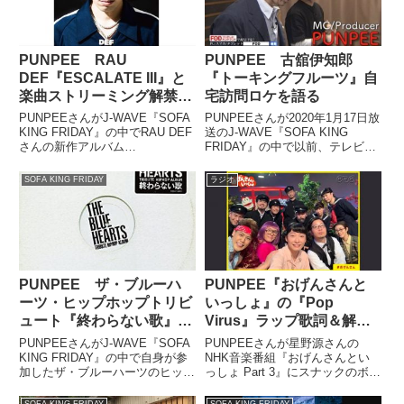
PUNPEE RAU
PUNPEE 古舘伊知郎
DEF『ESCALATE III』と
『トーキングフルーツ』自
楽曲ストリーミング解禁を
宅訪問ロケを語る
語る
PUNPEEさんがJ-WAVE『SOFA
PUNPEEさんが2020年1月17日放
KING FRIDAY』の中でRAU DEF
送のJ-WAVE『SOFA KING
さんの新作アルバム
FRIDAY』の中で以前、テレビ番
『ESCALATE III』についてトー
組『トーキングフルーツ』の中で
ク。さらにRAU DEFさん楽曲の
古舘伊知郎さんがPUNPEEさん
SOFA KING FRIDAY
ラジオ
ストリーミングサービス解禁につ
の自宅を訪問し、楽曲制作風景な
いても話していました。
どを紹介した件について話してい
（PUNP...
ました...
PUNPEE ザ・ブルーハ
PUNPEE『おげんさんと
ーツ・ヒップホップトリビ
いっしょ』の『Pop
ュート『終わらない歌』を
Virus』ラップ歌詞＆解説
語る
まとめ
PUNPEEさんがJ-WAVE『SOFA
PUNPEEさんが星野源さんの
KING FRIDAY』の中で自身が参
NHK音楽番組『おげんさんとい
加したザ・ブルーハーツのヒップ
っしょ Part 3』にスナックのボー
ホップ・トリビュート・アルバム
イ役で出演。番組ラストで星野源
『終わらない歌』について話して
さんが歌う『Pop Virus』に新た
SOFA KING FRIDAY
SOFA KING FRIDAY