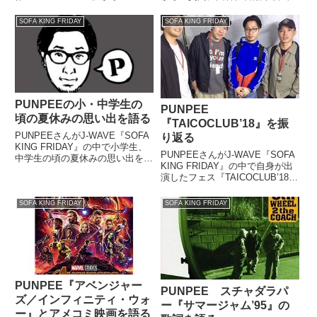
and Eve』を紹介していました。
どのディグと知識の蓄積について
というわけでそんなことを言って
話していました。（PUNPEE）
SOFA KING FRIDAY
SOFA KING FRIDAY
いたら、さっき言ったアダムって
お送りしたのはtofubeatsの『水
いう名前が入った『Ad...
星』とダフト・パンク『Some...
PUNPEEの小・中学生の
PUNPEE
頃の夏休みの思い出を語る
『TAICOCLUB’18』を振
PUNPEEさんがJ-WAVE『SOFA
り返る
KING FRIDAY』の中で小学生、
PUNPEEさんがJ-WAVE『SOFA
中学生の頃の夏休みの思い出を話
KING FRIDAY』の中で自身が出
していました。
演したフェス『TAICOCLUB’18』
を振り返っていまし
た。''TAICOCLUB’18'' PUNPEEが
SOFA KING FRIDAY
SOFA KING FRIDAY
ライブ出演致しました。ありがと
うございました。 p...
PUNPEE『アベンジャー
PUNPEE スチャダラパ
ズ／インフィニティ・ウォ
ー『サマージャム’95』の
ー』とアメコミ映画を語る