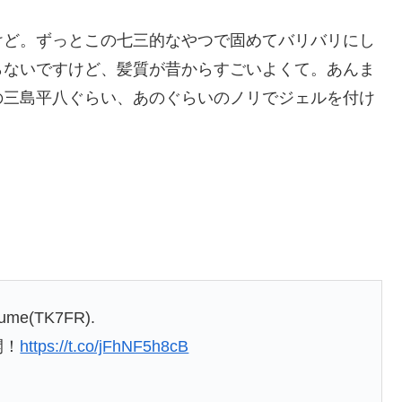
けど。ずっとこの七三的なやつで固めてバリバリにし
らないですけど、髪質が昔からすごいよくて。あんま
の三島平八ぐらい、あのぐらいのノリでジェルを付け
stume(TK7FR).
開！
https://t.co/jFhNF5h8cB