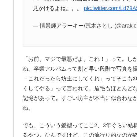
見かけるよね。。。
pic.twitter.com/Ld7
— 情景師アラーキー/荒木さとし (@arakich
「お前、マジで最悪だよ、これ！」って。し
ね。卒業アルバムって割と早い段階で写真を
「これだったら坊主にしてくれ」ってそこも
くしてやる」って言われて、眉毛もほとんど
記憶があって。すごい坊主が本当に似合わな
ね。
でも、こういう髪型ってここ2、3年ぐらい結
るやつ。なんですけど、この流行り的なのが