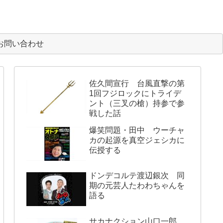
お問い合わせ
佐久間宣行 台風直撃の第
1回フジロックにトライデ
ント（三叉の槍）持参で参
戦した話
爆笑問題・田中 ウーチャ
カの起源を真空ジェシカに
伝授する
ドンデコルテ渡辺銀次 同
期の元芸人たわわちゃんを
語る
サカナクション山口一郎