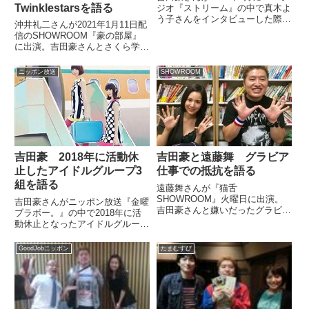
Twinklestarsを語る
ジオ『ストリーム』の中で真木よ
う子さんをインタビューした際の
沖井礼二さんが2021年1月11日配
模様について話していました。
信のSHOWROOM『豪の部屋』
（吉田豪）先週ですかね。真木よ
に出演。吉田豪さんとさくら学院
う子さんの特集をやると言ってお
バトン部・Twinklestarsへの楽曲
きながら逃しちゃいましたけど
提供について話していました。
ニッポン放送
SHOWROOM
も。今週末に『hon-nin...
吉田豪 2018年に活動休
吉田豪と遠藤舞 グラビア
止したアイドルグループ3
仕事での抵抗を語る
組を語る
遠藤舞さんが『猫舌
SHOWROOM』火曜日に出演。
吉田豪さんがニッポン放送『金曜
吉田豪さんと嫌いだったグラビア
ブラボー。』の中で2018年に活
仕事の際に密かにしていた抵抗に
動休止となったアイドルグループ
ついて話していました。
3組を紹介。楽曲を聞きながら振
り返りをしていました。
GoodJobニッポン
たまむすび