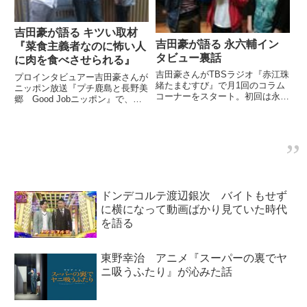
吉田豪が語る キツい取材
吉田豪が語る 永六輔イン
『菜食主義者なのに怖い人
タビュー裏話
に肉を食べさせられる』
吉田豪さんがTBSラジオ『赤江珠
プロインタビュアー吉田豪さんが
緒たまむすび』で月1回のコラム
ニッポン放送『プチ鹿島と長野美
コーナーをスタート。初回は永六
郷 Good Jobニッポン』で、い
輔さんにインタビューした際の裏
ままでに経験したキツい取材につ
話を披露していました。（赤江珠
いて語っていました。（長野美
緒）吉田豪の月イチ豪外では、こ
郷）（リスナーからのメールを読
れまで同様豪さんが芸能人の方や
む）『（樹木希林さんの）他にご
タレントさんをインタビューし...
飯を作ってもらった芸能人、...
ドンデコルテ渡辺銀次 バイトもせず
に横になって動画ばかり見ていた時代
を語る
東野幸治 アニメ『スーパーの裏でヤ
ニ吸うふたり』が沁みた話