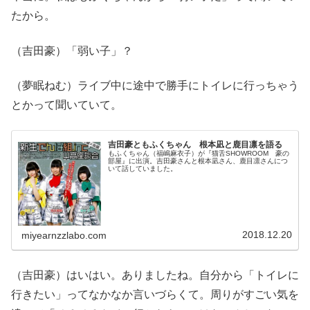
たから。
（吉田豪）「弱い子」？
（夢眠ねむ）ライブ中に途中で勝手にトイレに行っちゃう
とかって聞いていて。
吉田豪ともふくちゃん 根本凪と鹿目凛を語る
もふくちゃん（福嶋麻衣子）が『猫舌SHOWROOM 豪の
部屋』に出演。吉田豪さんと根本凪さん、鹿目凛さんにつ
いて話していました。
2018.12.20
miyearnzzlabo.com
（吉田豪）はいはい。ありましたね。自分から「トイレに
行きたい」ってなかなか言いづらくて。周りがすごい気を