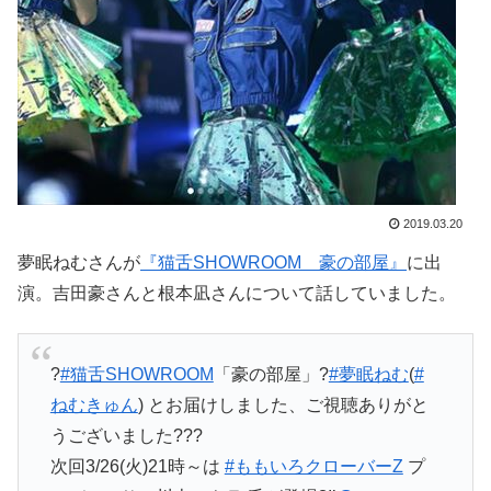
2019.03.20
夢眠ねむさんが
『猫舌SHOWROOM 豪の部屋』
に出
演。吉田豪さんと根本凪さんについて話していました。
?
#猫舌SHOWROOM
「豪の部屋」?
#夢眠ねむ
(
#
ねむきゅん
) とお届けしました、ご視聴ありがと
うございました???
次回3/26(火)21時～は
#ももいろクローバーZ
プ