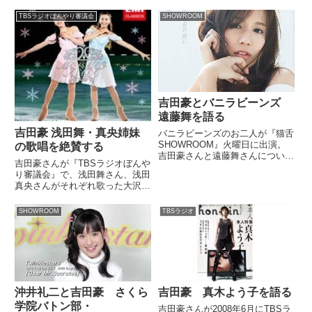
也さんについて話していまし
た。?#猫舌SHOWROOM「豪の
TBSラジオぼんやり審議会
SHOWROOM
部屋」?#平成最後 は #志磨遼平
(ドレスコーズ)とロック雑談をお
届けしました??新譜『ジャ...
吉田豪とバニラビーンズ
遠藤舞を語る
吉田豪 浅田舞・真央姉妹
バニラビーンズのお二人が『猫舌
SHOWROOM』火曜日に出演。
の歌唱を絶賛する
吉田豪さんと遠藤舞さんについて
吉田豪さんが『TBSラジオぼんや
話していました。
り審議会』で、浅田舞さん、浅田
真央さんがそれぞれ歌った大沢悠
里のゆうゆうワイドのテーマを絶
賛。『2人ともCD出してほしいレ
SHOWROOM
TBSラジオ
ベル』と話していました。（吉田
豪）でも、聞いてほしい音声があ
るんですよ。（小林悠）なん...
沖井礼二と吉田豪 さくら
吉田豪 真木よう子を語る
学院バトン部・
吉田豪さんが2008年6月にTBSラ