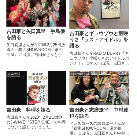
吉田豪と矢口真里 手島優
吉田豪とギュウゾウと里咲
を語る
りさ『ラストアイドル』を
矢口真里さんが2020年2月25日放
語る
送の『猫舌SHOWROOM 豪の
吉田豪さんがRADIO BERRY『ギ
部屋』に出演。吉田豪さんと手島
ュウゾウと里咲りさのアイドルパ
優について話していました。#猫
ンチ！』にゲスト出演。吉田さ
舌SHOWROOM 吉田豪オーナー?
ん、ギュウゾウさんが共に審査員
「豪の部屋」?ご視聴ありがとう
として参加した『ラストアイド
ございました??ゲスト：#矢口真
J-WAVE
SHOWROOM
ル』について話していました。本
里次回3/3(...
日（10/5）21時?FM
RADIOBERRY『ギュウ...
吉田豪 料理を語る
吉田豪と志磨遼平 中村達
也を語る
吉田豪さんが2023年2月2日放送
のJ-WAVE『STEP ONE』で料理
ドレスコーズの志磨遼平さんが
について話していました。
『猫舌SHOWROOM 豪の部
屋』に出演。吉田豪さんと中村達