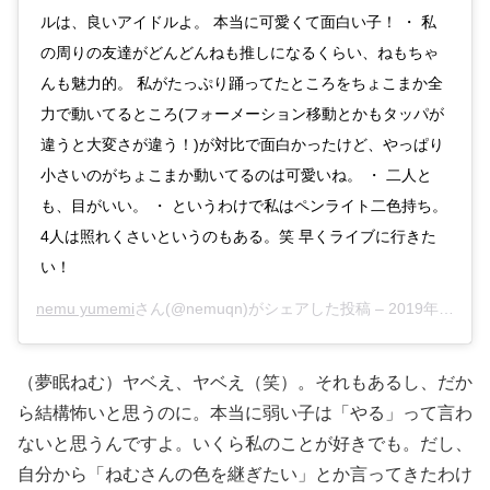
ルは、良いアイドルよ。 本当に可愛くて面白い子！ ・ 私
の周りの友達がどんどんねも推しになるくらい、ねもちゃ
んも魅力的。 私がたっぷり踊ってたところをちょこまか全
力で動いてるところ(フォーメーション移動とかもタッパが
違うと大変さが違う！)が対比で面白かったけど、やっぱり
小さいのがちょこまか動いてるのは可愛いね。 ・ 二人と
も、目がいい。 ・ というわけで私はペンライト二色持ち。
4人は照れくさいというのもある。笑 早くライブに行きた
い！
nemu yumemi
さん(@nemuqn)がシェアした投稿 –
2019年 1月月9日午前6時17分PST
（夢眠ねむ）ヤベえ、ヤベえ（笑）。それもあるし、だか
ら結構怖いと思うのに。本当に弱い子は「やる」って言わ
ないと思うんですよ。いくら私のことが好きでも。だし、
自分から「ねむさんの色を継ぎたい」とか言ってきたわけ