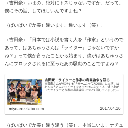
（吉田豪）いまの、絶対にトスじゃないですか。だって。
僕にその話、してほしいんですよね？
（ぱいぱいでか美）違います、違います（笑）。
（吉田豪）「日本では小説を書く人を『作家』というので
あって、はあちゅうさんは『ライター』じゃないですか
ね？」って僕が言ったことから始まり、僕がはあちゅうさ
んにブロックされるに至ったあの騒動のことですよね？
吉田豪 ライターと作家の肩書論争を語る
吉田豪さんがMXテレビ『モーニングCROSS』に出演。は
あちゅうさんのツイートをきっかけにネット上で盛り上が
ったライターと作家の肩書論争について話していました。
【4月10日（月）OA後のCROSS】ゲストはピーター･バラ
カンさん＆新居日南恵...
2017.04.10
miyearnzzlabo.com
（ぱいぱいでか美）違う違う（笑）。本当にいま、ナチュ