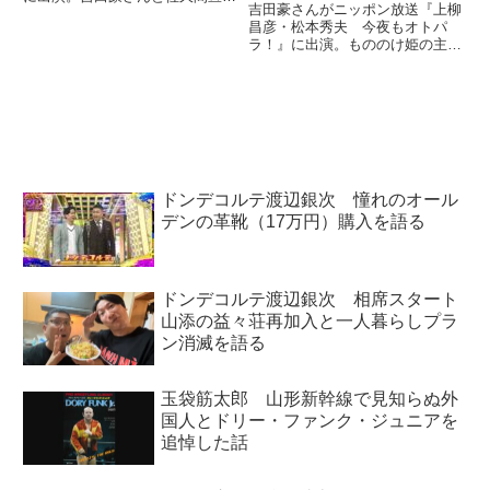
吉田豪さんがニッポン放送『上柳
さんについて話していました。
昌彦・松本秀夫 今夜もオトパ
ラ！』に出演。もののけ姫の主題
歌でおなじみの米良美一さんのピ
ュアすぎる素顔について語ってい
ました。（松本秀夫）さあ、大人
の楽しみに精通する達人たちが毎
日登場。日刊大人の達人。水曜日
の...
ドンデコルテ渡辺銀次 憧れのオール
デンの革靴（17万円）購入を語る
ドンデコルテ渡辺銀次 相席スタート
山添の益々荘再加入と一人暮らしプラ
ン消滅を語る
玉袋筋太郎 山形新幹線で見知らぬ外
国人とドリー・ファンク・ジュニアを
追悼した話