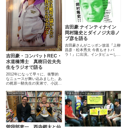
吉田豪 ナインティナイン
岡村隆史とダイノジ大谷ノ
ブ彦を語る
吉田豪さんがニッポン放送『上柳
昌彦・松本秀夫 今夜もオトパ
ラ！』に出演。インタビューした
吉田豪・コンバットREC・
岡村隆史さんと大谷ノブ彦さんの
水道橋博士 真樹日佐夫先
話をしていました。（上柳昌彦）
生をラジオで語る
さあ、今日スポットを当てていた
だく有名人は・・・（吉田豪）は
2012年になって早々に、衝撃的
いはい。最終化らしくね、ナイナ
なニュースが舞い込みました。あ
イ...
の梶原一騎先生の実弟で、小説
家・空手家の真樹日佐夫先生が急
逝されたのです。僕は吉田豪さん
SHOWROOM
宇多丸のウィークエンド・シャッフル
の著作や、毎月BUBKAでインタ
ビューされている記事、そして梶
原一騎先生の遺作 「男の星座...
曽我部恵一 西寺郷太と仙