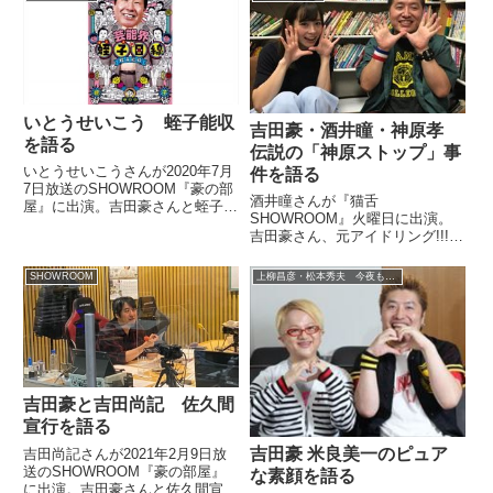
こ）では、特集。さっそくお願い
します。なんでしょうか？（吉田
豪）はい。和...
いとうせいこう 蛭子能収
吉田豪・酒井瞳・神原孝
を語る
伝説の「神原ストップ」事
いとうせいこうさんが2020年7月
件を語る
7日放送のSHOWROOM『豪の部
酒井瞳さんが『猫舌
屋』に出演。吉田豪さんと蛭子能
SHOWROOM』火曜日に出演。
収さんについて話していました。
吉田豪さん、元アイドリング!!!プ
（吉田豪）（コメントを読む）
ロデューサーの神原孝さんととも
「『虎の門』でもどうしようもな
に伝説の「神原ストップ」事件に
かった蛭子さんに対する思い」っ
SHOWROOM
上柳昌彦・松本秀夫 今夜もオトパラ！
ついて話していました。
ていう（笑）。（いとうせ...
吉田豪と吉田尚記 佐久間
宣行を語る
吉田豪 米良美一のピュア
吉田尚記さんが2021年2月9日放
送のSHOWROOM『豪の部屋』
な素顔を語る
に出演。吉田豪さんと佐久間宣行