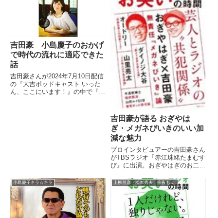
吉田豪 小島慶子のおかげ
で時代の流れに適応できた
話
吉田豪さんが2024年7月10日配信
の『大吉ポッドキャスト いった
ん、ここにいます！』の中で『小
島慶子キラ☆キラ』についてトー
ク。小島慶子さんと接したおかげ
で現代につながる時代の流れに適
吉田豪が語る おぎやは
応することができたと話していま
ぎ・メガネびいきのいい加
した。
減な魅力
プロインタビュアーの吉田豪さん
がTBSラジオ『赤江珠緒たまむす
び』に出演。おぎやはぎのお二人
にインタビューした際の裏話や、
そのいい加減な魅力について語っ
小島慶子キラ☆キラ
上柳昌彦・松本秀夫 今夜もオトパラ！
ていました。（赤江珠緒）吉田豪
の『月イチ豪外』。プロ書評家に
してプロインタビュアー吉田豪...