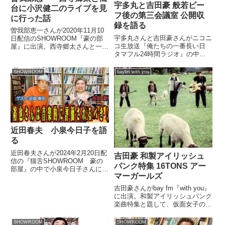
宇多丸と吉田豪 般若ビー
台に小沢健二のライブを見
フ後の第三会議室 公開収
に行った話
録を語る
曽我部恵一さんが2020年11月10
宇多丸さんと吉田豪さんがニコニ
日配信のSHOWROOM『豪の部
コ生放送『俺たちの一番長い日
屋』に出演。西寺郷太さんと一緒
タマフル24時間ラジオ』の中
に仙台まで小沢健二さんのライブ
で、般若さんと宇多丸さんのビー
を見に行った話をしていました。
フ後にK DUB SHINEさんと行っ
#猫舌SHOWROOM #豪の部屋 ご
SHOWROOM
bayfm with you
た第三会議室の公式イベントにつ
視聴ありがとうございました?
いて振り返っていました。（宇多
豪さんの価値観...
丸）そのマジギレのとばっ...
近田春夫 小泉今日子を語
る
近田春夫さんが2024年2月20日配
吉田豪 和製アイリッシュ
信の『猫舌SHOWROOM 豪の
パンク特集 16TONS アー
部屋』の中で小泉今日子さんにつ
マーガールズ
いて話していました。
吉田豪さんがbay fm『with you』
に出演。和製アイリッシュパンク
楽曲特集と題して、仮面女子のア
ーマーガールズと16TONSの楽曲
を紹介していました。（松本とも
SHOWROOM
SHOWROOM