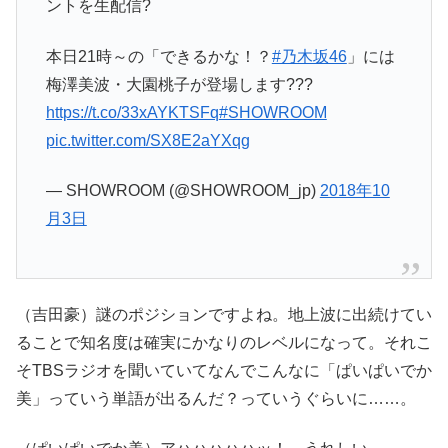
ントを生配信?
本日21時～の「できるかな！？
#乃木坂46
」には
梅澤美波・大園桃子が登場します???
https://t.co/33xAYKTSFq
#SHOWROOM
pic.twitter.com/SX8E2aYXqg
— SHOWROOM (@SHOWROOM_jp)
2018年10
月3日
（吉田豪）謎のポジションですよね。地上波に出続けてい
ることで知名度は確実にかなりのレベルになって。それこ
そTBSラジオを聞いていてなんでこんなに「ぱいぱいでか
美」っていう単語が出るんだ？っていうぐらいに……。