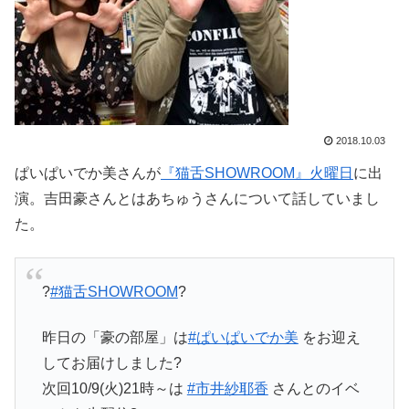
2018.10.03
ぱいぱいでか美さんが
『猫舌SHOWROOM』火曜日
に出
演。吉田豪さんとはあちゅうさんについて話していまし
た。
?
#猫舌SHOWROOM
?
昨日の「豪の部屋」は
#ぱいぱいでか美
をお迎え
してお届けしました?
次回10/9(火)21時～は
#市井紗耶香
さんとのイベ