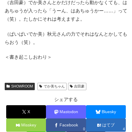
（吉田豪）でか美さんとかだけだったら動かなくても、は
あちゅうが入ったら「うーん、はあちゅうかー……」って
（笑）。たしかにそれは考えますよ。
（ぱいぱいでか美）秋元さんの力でそれはなんとかしても
らおう（笑）。
＜書き起こしおわり＞
SHOWROOM
でか美ちゃん
吉田豪
シェアする
X
Mastodon
Bluesky
Misskey
Facebook
はてブ
0
4