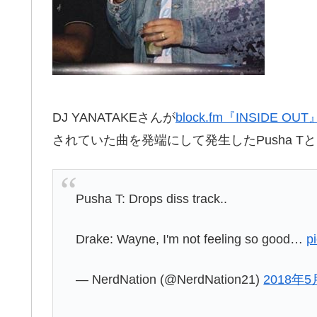
DJ YANATAKEさんが
block.fm『INSIDE OUT
されていた曲を発端にして発生したPusha T
Pusha T: Drops diss track..
Drake: Wayne, I'm not feeling so good…
p
— NerdNation (@NerdNation21)
2018年5