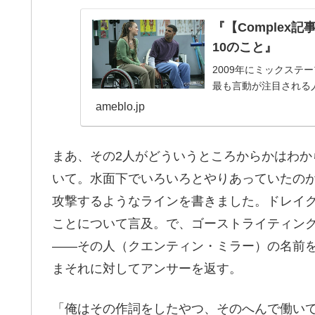
『【Complex
10のこと』
2009年にミックステープ
最も言動が注目される人物
ameblo.jp
まあ、その2人がどういうところからかはわ
いて。水面下でいろいろとやりあっていたの
攻撃するようなラインを書きました。ドレイ
ことについて言及。で、ゴーストライティン
――その人（クエンティン・ミラー）の名前
まそれに対してアンサーを返す。
「俺はその作詞をしたやつ、そのへんで働い