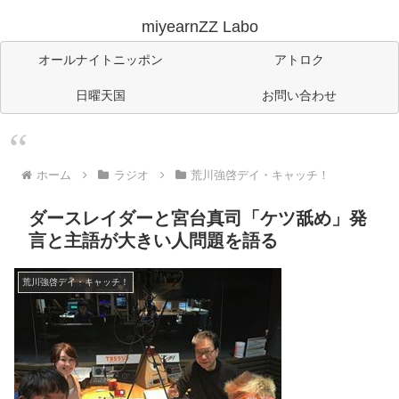
miyearnZZ Labo
オールナイトニッポン
アトロク
日曜天国
お問い合わせ
ホーム
ラジオ
荒川強啓デイ・キャッチ！
ダースレイダーと宮台真司「ケツ舐め」発
言と主語が大きい人問題を語る
荒川強啓デイ・キャッチ！