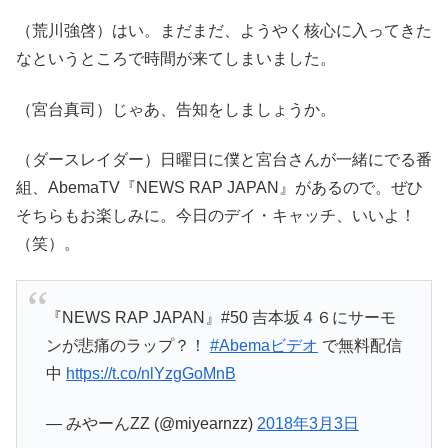
（荒川強啓）はい。まだまだ、ようやく核心に入ってきた
なというところで時間が来てしまいました。
（宮台真司）じゃあ、告知をしましょうか。
（ダースレイダー）日曜日に僕と宮台さんが一緒にでる番
組、AbemaTV『NEWS RAP JAPAN』があるので。ぜひ
そちらもお楽しみに。今日のデイ・キャッチ、いいよ！
（笑）。
『NEWS RAP JAPAN』#50 吉本坂４６にサーモ
ンが悲痛のラップ？！
#Abemaビデオ
で無料配信
中
https://t.co/nlYzgGoMnB
— みやーんZZ (@miyearnzz)
2018年3月3日