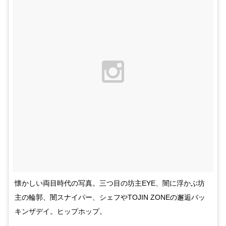
懐かしい両目時代の写真。三つ目の坊主EYE、闇に浮かぶ坊
主の輪郭、闇スナイパー、シェフやTOJIN ZONEの邂逅バッ
キンザデイ。ヒップホップ。