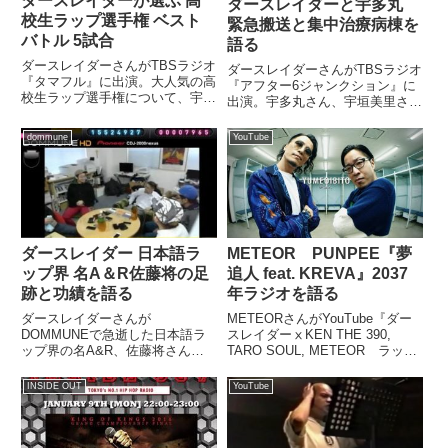
ダースレイダーが選ぶ 高
ダースレイダーと宇多丸
校生ラップ選手権 ベスト
緊急搬送と集中治療病棟を
バトル 5試合
語る
ダースレイダーさんがTBSラジオ
ダースレイダーさんがTBSラジオ
『タマフル』に出演。大人気の高
『アフター6ジャンクション』に
校生ラップ選手権について、宇多
出演。宇多丸さん、宇垣美里さん
丸さんに紹介。過去の大会のベス
と2019年8月に緊急搬送されて集
トバトルを5つ、紹介していまし
中治療病棟に入った際のエピソー
dommune
YouTube
た。（宇多丸）TBSラジオ ライ
ドを話していました。（宇垣美
ムスター宇多丸のウィークエン
里）ここからカルチャートークの
ド・シャッフル、今夜はもうひ...
コーナーです。今夜のゲスト...
ダースレイダー 日本語ラ
METEOR PUNPEE『夢
ップ界 名A＆R佐藤将の足
追人 feat. KREVA』2037
跡と功績を語る
年ラジオを語る
ダースレイダーさんが
METEORさんがYouTube『ダー
DOMMUNEで急逝した日本語ラ
スレイダーⅹKEN THE 390,
ップ界の名A&R、佐藤将さんを
TARO SOUL, METEOR ラッパ
特集。P-VINEやBLACK SWANで
ー未来妄想図』の中で
手がけた日本語ラップアーティス
PUNPEE『夢追人 feat.
INSIDE OUT
YouTube
トや楽曲を通して、佐藤さんの足
KREVA』のMVの中で登場する
跡と功績を振り返りました。（二
2037年の未来ラジオの制作につ
木信）どうもこんばんは。今...
いて...