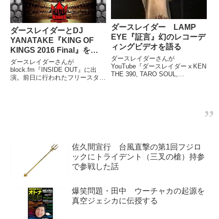
ダースレイダー LAMP
ダースレイダーとDJ
EYE『証言』幻のレコーデ
YANATAKE『KING OF
ィングビデオを語る
KINGS 2016 Final』を語
ダースレイダーさんが
る
ダースレイダーさんが
YouTube『ダースレイダーⅹKEN
block.fm『INSIDE OUT』に出
THE 390, TARO SOUL,
演。前日に行われたフリースタイ
METEOR ラッパー未来妄想
ルMCバトルの日本一を決める大
図』の中で日本語ラップクラシッ
会『KING OF KINGS 2016
ク、LAMP EYE『証言』のレコ
GRAND CHAMPIONSHIP
ーディング現場の様子を収めた幻
FINAL』についてDJ YANAT...
のビデオについて...
佐久間宣行 台風直撃の第1回フジロ
ックにトライデント（三叉の槍）持参
で参戦した話
爆笑問題・田中 ウーチャカの起源を
真空ジェシカに伝授する