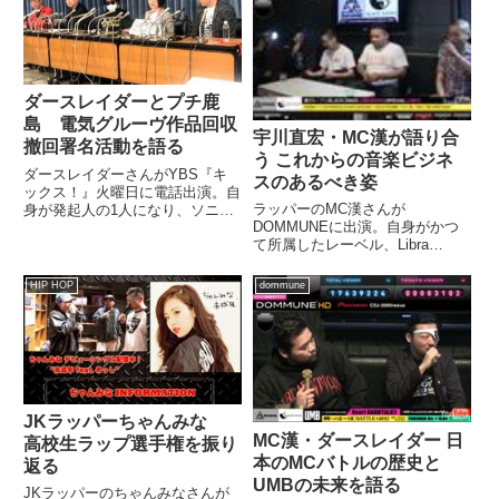
ダースレイダーとプチ鹿
島 電気グルーヴ作品回収
宇川直宏・MC漢が語り合
撤回署名活動を語る
う これからの音楽ビジネ
ダースレイダーさんがYBS『キ
スのあるべき姿
ックス！』火曜日に電話出演。自
ラッパーのMC漢さんが
身が発起人の1人になり、ソニ
DOMMUNEに出演。自身がかつ
ー・ミュージックに対して電気グ
て所属したレーベル、Libra
ルーヴの作品回収を撤回するよう
Recordsの放漫経営や未払いにつ
求める署名を提出した件につい
いて告発を行いました。その後、
て、プチ鹿島さんと話していまし
HIP HOP
dommune
宇川直宏さんとの質疑応答で、こ
た。電気グルーヴ作品回収への反
れからの音楽ビジネスのあるべき
対署...
姿について話していました。（...
JKラッパーちゃんみな
MC漢・ダースレイダー 日
高校生ラップ選手権を振り
本のMCバトルの歴史と
返る
UMBの未来を語る
JKラッパーのちゃんみなさんが