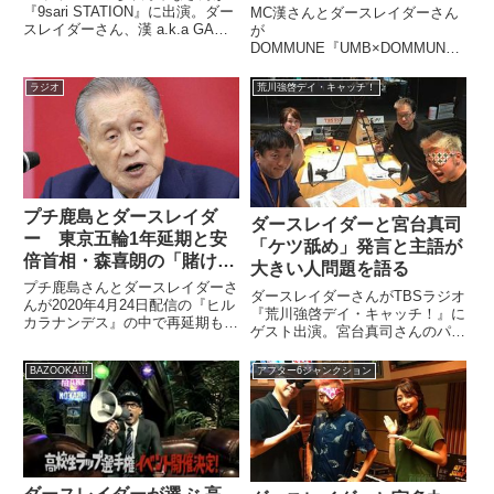
『9sari STATION』に出演。ダー
MC漢さんとダースレイダーさん
スレイダーさん、漢 a.k.a GAMI
が
さんと、出場した第9回高校生ラ
DOMMUNE『UMB×DOMMUNE
ップ選手権について振り返ってい
』に出演。『｢UMBへの道 ～MC
ました。※動画18：00あたりか
BATTLE大研究！～』と題して、
ラジオ
荒川強啓デイ・キャッチ！
ら始まるトークパートの書き起こ
日本のMCバトルの歴史を振り返
しです...
り、またUMBの今後の展開につ
いて話していました。（二木信）
でも、あれ...
プチ鹿島とダースレイダ
ダースレイダーと宮台真司
ー 東京五輪1年延期と安
「ケツ舐め」発言と主語が
倍首相・森喜朗の「賭け」
大きい人問題を語る
を語る
プチ鹿島さんとダースレイダーさ
ダースレイダーさんがTBSラジオ
んが2020年4月24日配信の『ヒル
『荒川強啓デイ・キャッチ！』に
カラナンデス』の中で再延期も噂
ゲスト出演。宮台真司さんのパン
される東京オリンピックについて
チライン「ケツ舐め」の意味や、
トーク。1年延期という「賭け」
主語が大きくなりがちな人問題に
BAZOOKA!!!
アフター6ジャンクション
に出た安倍首相、森喜朗会長につ
ついて話していました。 #デイキ
いてや3000億円とも言われる追
ャッチ 毎日聴いてる番組に出て
加負担金などについて話...
喋ってるだけで夢のようでし...