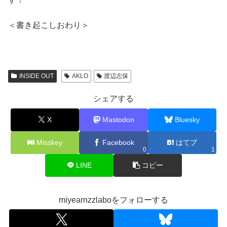
＜書き起こしおわり＞
INSIDE OUT
AKLO
渡辺志保
シェアする
X
Mastodon
Bluesky
Misskey
Facebook
はてブ
0
1
LINE
コピー
miyearnzzlaboをフォローする