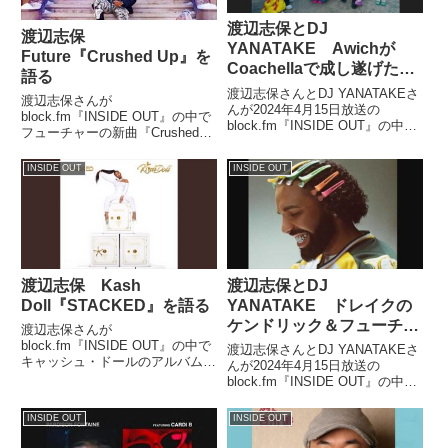
渡辺志保とDJ
渡辺志保
YANATAKE Awichが
Future『Crushed Up』を
Coachellaで成し遂げた偉
語る
業を語る
渡辺志保さんとDJ YANATAKEさ
渡辺志保さんが
んが2024年4月15日放送の
block.fm『INSIDE OUT』の中で
block.fm『INSIDE OUT』の中で
フューチャーの新曲『Crushed
Coachella2024ウィークエンド1
Up』を紹介していました。 View
についてトーク。88risingステー
this post on Instagram Jan 18th
INSIDE OUT
INSIDE OUT
ジに登場したAwichが成し遂げた
album title TBA #FUTU...
偉業について、話していました。
渡辺志保 Kash
渡辺志保とDJ
Doll『STACKED』を語る
YANATAKE ドレイクの
ケンドリック＆フューチャ
渡辺志保さんが
ーへのアンサー曲を語る
block.fm『INSIDE OUT』の中で
渡辺志保さんとDJ YANATAKEさ
キャッシュ・ドールのアルバム
んが2024年4月15日放送の
『STACKED』についてトーク。
block.fm『INSIDE OUT』の中で
『Paid Bitches』を紹介していま
フューチャー＆メトロ・ブーミン
した。10/4 I’ll b giving birth to
のアルバムでのケンドリック・ラ
INSIDE OUT
INSIDE OUT
my firs...
マーをフューチャーした『Like
That』でのドレイク＆J・コール