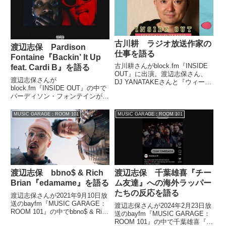
へのディスを発端とした諍いにつ
いてトーク。J・コールのアンサ
ー曲撤回やドレイクのリークされ
たアンサー曲の内容などについて
話していました。
古川耕 ラジオ放送作家の
渡辺志保 Pardison
仕事を語る
Fontaine『Backin’ It Up
古川耕さんがblock.fm『INSIDE
feat. Cardi B』を語る
OUT』に出演。渡辺志保さん、
渡辺志保さんが
DJ YANATAKEさんと『ウィーク
block.fm『INSIDE OUT』の中で
エンド・シャッフル』や『アフタ
パーディソン・フォンテインがカ
ー6ジャンクション』、『生活は
ーディ・Bをフィーチャーした曲
踊る』などでのラジオ放送作家の
『Backin’ It Up』を紹介していま
仕事について話していました。
MUSIC GARAGE：ROOM 101
MUSIC GARAGE：ROOM 101
した。
【この後す...
渡辺志保 bbno$ & Rich
渡辺志保 千葉雄喜『チー
Brian『edamame』を語る
ム友達』への海外ラッパー
たちの反応を語る
渡辺志保さんが2021年9月10日放
送のbayfm『MUSIC GARAGE：
渡辺志保さんが2024年2月23日放
ROOM 101』の中でbbno$ & Rich
送のbayfm『MUSIC GARAGE：
Brian『edamame』を紹介してい
ROOM 101』の中で千葉雄喜『チ