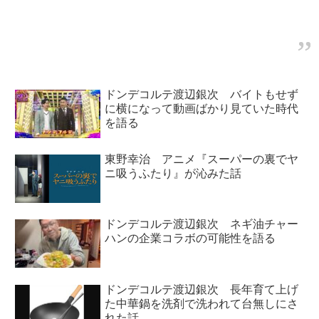
ました。
ーム友達』についてトーク。海外
ラッパーたちの『チーム友達』に
対する反応などを紹介していまし
た。
ドンデコルテ渡辺銀次 バイトもせず
に横になって動画ばかり見ていた時代
を語る
東野幸治 アニメ『スーパーの裏でヤ
ニ吸うふたり』が沁みた話
ドンデコルテ渡辺銀次 ネギ油チャー
ハンの企業コラボの可能性を語る
ドンデコルテ渡辺銀次 長年育て上げ
た中華鍋を洗剤で洗われて台無しにさ
れた話