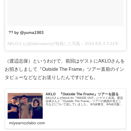
?? by @yuma1983
AKLOさん(@aklovision)が投稿した写真 –
2016 8月 4 3:31午前 PDT
（渡辺志保）というわけで、前回はゲストにAKLOさんを
お招きしまして『Outside The Frame』ツアー直前のイン
タビューなどなどお送りしたんですけども。
AKLO 『Outside The Frame』ツアーを語る
AKLOさんがblock.fm『INSIDE OUT』にゲスト出演。渡辺
志保さんと『Outside The Frame』ツアーの抱負や見どこ
ろなどについて話していました。 8/3@東京、8/6@大阪で
ワンマンライヴを控えた @aklovis...
miyearnzzlabo.com