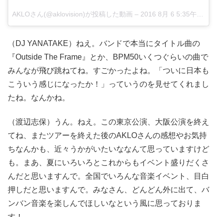
AKLOさん(@aklovision)が投稿した動画 –
2016 8月 6 5:35午前 PDT
（DJ YANATAKE）ねえ。バンドで本当にタイトル曲の
『Outside The Frame』とか、BPM50いくつぐらいの曲で
みんなが飛び跳ねてね。すごかったよね。「ついに日本も
こういう感じになったか！」っていうのを見せてくれまし
たね。なんかね。
（渡辺志保）うん。ねえ。この東京公演、大阪公演を終え
てね、またツアーを終えた後のAKLOさんの感想やお気持
ちなんかも、近々うかがいたいななんて思っていますけど
も。まあ、夏にいろいろとこれからもイベント盛りだくさ
んだと思いますんで。全国でいろんな音楽イベント、目白
押しだと思いますんで。みなさん、どんどん外に出て、バ
ンバン音楽を楽しんでほしいなという風に思っておりま
す！