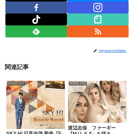
miyearnzzlabo
関連記事
INSIDE OUT
INSIDE OUT
渡辺志保 ファーギー
SKY-HI 日高光啓 新曲『F-
『M.I.L.F. $』を語る