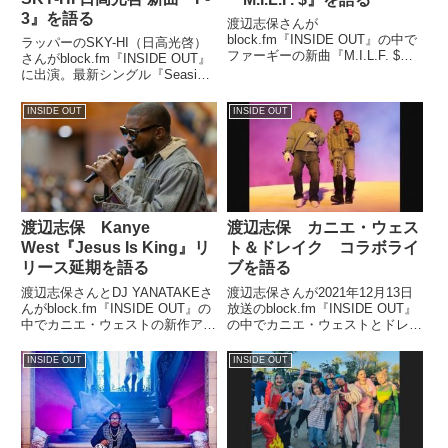
3』を語る
渡辺志保さんが
block.fm『INSIDE OUT』の中で
ラッパーのSKY-HI（日高光啓）
ファーギーの新曲『M.I.L.F. $』
さんがblock.fm『INSIDE OUT』
を紹介していました。 This just
に出演。最新シングル『Seaside
leaked....aaahhhh!!! Oh well, here
Bound』のカップリング曲『F-
it is. ???? Fe...
3』について話していました。
INSIDE OUT
INSIDE OUT
#INSIDE_OUT お聴き下さりあり
がとうございました！...
渡辺志保 Kanye
渡辺志保 カニエ・ウェス
West『Jesus Is King』リ
ト＆ドレイク コラボライ
リース延期を語る
ブを語る
渡辺志保さんとDJ YANATAKEさ
渡辺志保さんが2021年12月13日
んがblock.fm『INSIDE OUT』の
放送のblock.fm『INSIDE OUT』
中でカニエ・ウェストの新作アル
の中でカニエ・ウェストとドレイ
バム『Jesus Is King』が当初の
クが行ったジョイントライブの模
予定日からリリース日を延期した
様を話していました。
INSIDE OUT
INSIDE OUT
件について話していました。（渡
辺志保）そして私はこの週...