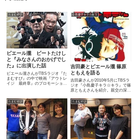
たまむすび
小島慶子キラ☆キラ
ピエール瀧 ビートたけし
と『みなさんのおかげでし
た』に出演した話
吉田豪とピエール瀧 篠原
ともえを語る
ピエール瀧さんがTBSラジオ『た
まむすび』の中で映画『アウトレ
吉田豪さんが2010年5月にTBSラ
イジ 最終章』のプロモーション
ジオ『小島慶子キラ☆キラ』で篠
でビートたけしさんらと『とんね
原ともえさんを紹介。親交の深い
るずのみなさんのおかげでした』
ピエール瀧さんと篠原ともえさん
に出演した件について話していま
について語り合っていました。
たまむすび
たまむすび
した。 早く観たいな? 楽しみ楽
（小島慶子）あの、お忙しい吉田
しみ?? #アウトレイジ最...
豪さんでいらっしゃいますが、今
日は、もう瀧さんにも縁の深...