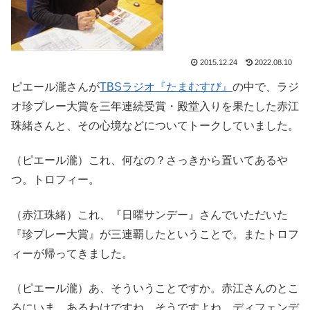
2015.12.24
2022.08.10
ピエール瀧さんが
TBSラジオ『たまむすび』
の中で、ラジ
オ珍プレー大賞を三年連続受賞・殿堂入りを果たした赤江
珠緒さんと、その心境などについてトークしていました。
（ピエール瀧）これ、何なの？さっきから置いてあるや
つ。トロフィー。
（赤江珠緒）これ、『日曜サンデー』さんでいただいた
『珍プレー大賞』が三連覇したということで。またトロフ
ィーが帰ってきました。
（ピエール瀧）あ、そういうことですか。赤江さんのとこ
ろにいま、あるわけですね。そうですよね。ディフェンデ