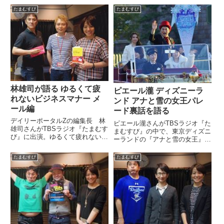
くん。『たまむすび』のイケメン
ス、日米の働き方の違いなどにつ
たまむすび
たまむすび
担当ですから。（赤江珠緒）そう
いて話していました。（赤江珠
で...
緒）厚切りジェイソンさんのプロ
フィール、ご紹介させていただき
ま...
林雄司が語る ゆるくて疲
ピエール瀧 ディズニーラ
れないビジネスマナー メ
ンド アナと雪の女王パレ
ール編
ード裏話を語る
デイリーポータルZの編集長 林
ピエール瀧さんがTBSラジオ『た
雄司さんがTBSラジオ『たまむす
まむすび』の中で、東京ディズニ
び』に出演。ゆるくて疲れないビ
ーランドの『アナと雪の女王』の
ジネスマナーの中から、メールの
パレードに出演した際の模様を話
マナーを紹介していました。（赤
していました。アナ雪のイベント
たまむすび
たまむすび
江珠緒）さあ、そんな林さんが書
初日。神田沙也加さん、松たか子
かれた本がですね、ゆるくて疲れ
さん、ピエール瀧さん、May
ないビジネスマナーを描いたビ...
J．さんがサプライズでパレー...