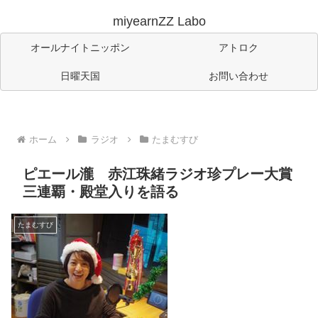
miyearnZZ Labo
オールナイトニッポン
アトロク
日曜天国
お問い合わせ
ホーム
ラジオ
たまむすび
ピエール瀧 赤江珠緒ラジオ珍プレー大賞
三連覇・殿堂入りを語る
たまむすび