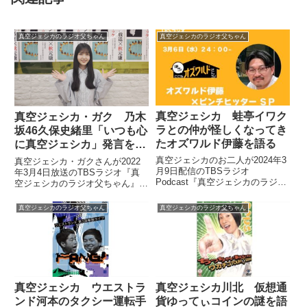
真空ジェシカのラジオ父ちゃん
真空ジェシカのラジオ父ちゃん
真空ジェシカ 蛙亭イワク
真空ジェシカ・ガク 乃木
ラとの仲が怪しくなってき
坂46久保史緒里「いつも心
たオズワルド伊藤を語る
に真空ジェシカ」発言を語
る
真空ジェシカのお二人が2024年3
真空ジェシカ・ガクさんが2022
月9日配信のTBSラジオ
年3月4日放送のTBSラジオ『真
Podcast『真空ジェシカのラジオ
空ジェシカのラジオ父ちゃん』の
父ちゃん』の中でオズワルド伊藤
中で久保史緒里さんが自身のラジ
さんが最近、散々な目にあってい
オで発した「いつも心に真空ジェ
真空ジェシカのラジオ父ちゃん
真空ジェシカのラジオ父ちゃん
ることについてトーク。オズワル
シカ」発言について話していまし
ドラジオにゲスト出演した際に聞
た。
いた最近、蛙亭イワクラさんとの
仲が怪しくなってきた件につい
て、話していました。
真空ジェシカ ウエストラ
真空ジェシカ川北 仮想通
ンド河本のタクシー運転手
貨ゆってぃコインの謎を語