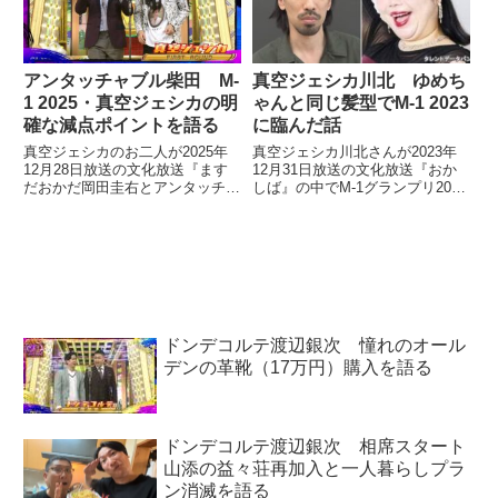
クを作っているGREEN
ASSASSIN DOLLAR風のトラッ
クをつけて投稿し、ガチで舐達麻
的なラップに仕上がっていまし
アンタッチャブル柴田 M-
真空ジェシカ川北 ゆめち
た。
1 2025・真空ジェシカの明
ゃんと同じ髪型でM-1 2023
確な減点ポイントを語る
に臨んだ話
真空ジェシカのお二人が2025年
真空ジェシカ川北さんが2023年
12月28日放送の文化放送『ます
12月31日放送の文化放送『おか
だおかだ岡田圭右とアンタッチャ
しば』の中でM-1グランプリ2023
ブル柴田英嗣のおかしば』に出
を振り返り。最近のオールバック
演。M-1グランプリ2025を振り返
の髪型はゆめちゃんと同じタイプ
る中で、審査員を務めたアンタッ
の髪型であると話していました。
チャブル柴田さんが事務所の後輩
の2人に「92点」をつけたポイン
トとなった減点ポイントを語って
いました。
ドンデコルテ渡辺銀次 憧れのオール
デンの革靴（17万円）購入を語る
ドンデコルテ渡辺銀次 相席スタート
山添の益々荘再加入と一人暮らしプラ
ン消滅を語る