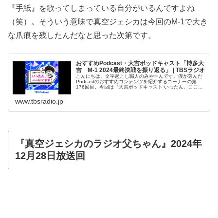
『手紙』を歌ってしまっている自分がいるんですよね
（笑）。そういう意味で真空ジェシカは今回のM-1で大き
な爪痕を残したんだなと思った次第です。
おすすめPodcast・大吉ポッドキャスト「博多大
吉 M-1 2024最終決戦を振り返る」 | TBSラジオ
こんにちは。文字起こし職人のみやーんです。僕が選んだ
Podcastのおすすめコンテンツを紹介するコーナーの第
176回目。今回は『大吉ポッドキャスト いったん、ここに
います！』の中から毎年恒例の博多大吉さんのM-1グラン
プリ審査振り返りトーク...
www.tbsradio.jp
『真空ジェシカのラジオ父ちゃん』2024年
12月28日放送回