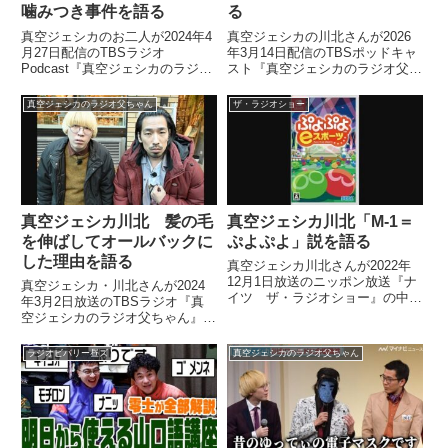
噛みつき事件を語る
る
真空ジェシカのお二人が2024年4
真空ジェシカの川北さんが2026
月27日配信のTBSラジオ
年3月14日配信のTBSポッドキャ
Podcast『真空ジェシカのラジオ
スト『真空ジェシカのラジオ父ち
父ちゃん』の中でウエストランド
ゃん』の中で仮想通貨ゆってぃコ
河本さんのタクシー運転手噛みつ
イン（Yuttycoin）の謎について
真空ジェシカのラジオ父ちゃん
ザ・ラジオショー
き事件について、話していまし
考察していました。
た。
真空ジェシカ川北 髪の毛
真空ジェシカ川北「M-1＝
を伸ばしてオールバックに
ぷよぷよ」説を語る
した理由を語る
真空ジェシカ川北さんが2022年
12月1日放送のニッポン放送『ナ
真空ジェシカ・川北さんが2024
イツ ザ・ラジオショー』の中で
年3月2日放送のTBSラジオ『真
以前から提唱している「M-1＝ぷ
空ジェシカのラジオ父ちゃん』の
よぷよ」説について、ナイツのお
中で髪の毛を伸ばしてオールバッ
二人と話していました。
クにした理由を話していました。
ラジオビバリー昼ズ
真空ジェシカのラジオ父ちゃん