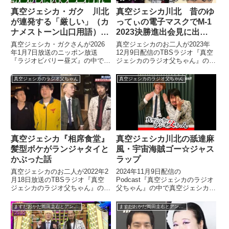
真空ジェシカ・ガク 川北
真空ジェシカ川北 昔のゆ
が連発する「厳しい」（カ
ってぃの電子マスクでM-1
ナメストーン山口用語）を
2023決勝進出会見に出た
語る
話
真空ジェシカ・ガクさんが2026
真空ジェシカのお二人が2023年
年1月7日放送のニッポン放送
12月9日配信のTBSラジオ『真空
『ラジオビバリー昼ズ』の中で相
ジェシカのラジオ父ちゃん』の中
方・川北さんが連発するカナメス
でM-1 2023決勝進出者会見の模
トーン山口さん由来の発言「厳し
様を紹介。川北さんが昔のゆって
真空ジェシカのラジオ父ちゃん
真空ジェシカのラジオ父ちゃん
い」について話していました。
ぃの電子マスクで登場するも、い
まいち電子マスクの調子が悪かっ
たことについて話していました。
真空ジェシカ川北の舐達麻
真空ジェシカ『相席食堂』
風・宇宙海賊ゴー☆ジャス
髪型ボケがランジャタイと
ラップ
かぶった話
2024年11月9日配信の
真空ジェシカのお二人が2022年2
Podcast『真空ジェシカのラジオ
月18日放送のTBSラジオ『真空
父ちゃん』の中で真空ジェシカ川
ジェシカのラジオ父ちゃん』の中
北さんが学園祭営業で一緒になっ
で『相席食堂』の街ブラ-1グラン
たゴー☆ジャスさんの優しさにつ
プリを振り返り。ガクさんの髪型
ますだおかだ岡田圭右とアンタッチャブル柴田英嗣のおかしば
ますだおかだ岡田圭右とアンタッチャブル柴田英嗣のおかしば
いて、舐達麻風のラップを披露。
ボケがランジャタイとかぶってし
そしてその翌週配信分ではそのラ
まった件を話していました。
ップにリスナーが舐達麻のトラッ