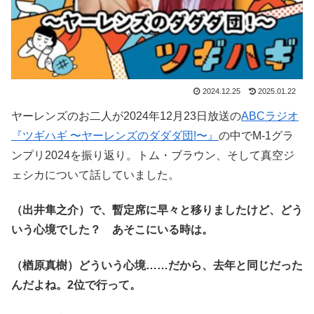
2024.12.25
2025.01.22
ヤーレンズのお二人が2024年12月23日放送の
ABCラジオ
『ツギハギ 〜ヤーレンズのダダダ団!〜』
の中でM-1グラ
ンプリ2024を振り返り。トム・ブラウン、そして真空ジ
ェシカについて話していました。
（出井隼之介）で、暫定席に早々と移りましたけど、どう
いう心境でした？ あそこにいる時は。
（楢原真樹）どういう心境……だから、去年と同じだった
んだよね。2位で行って。