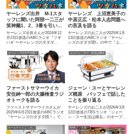
ヤーレンズ出井 M-1スタ
ヤーレンズ 上沼恵美子の
ッフに聞いた阿部一二三が
中居正広・松本人志問題へ
笑神籤1、2、3番を引いた
の言及を語る
意味を語る
ヤーレンズ出井さんが2024年12
ヤーレンズのお二人が2025年1月
月23日放送のABCラジオ『ツギ
13日放送のABCラジオ『ヤーレ
ハギ 〜ヤーレンズのダダダ
ンズのダダダ団!』の中で『上
団!〜』の中でM-1グランプリ
沼・高田のクギズケ！』に出演し
2024を振り返り。笑神籤で1、
た際の模様を振り返り。上沼恵美
ヤーレンズのダダダ団！
ジェーン・スー 生活は踊る
2、3番を引く人として阿部一二
子さんが中居正広・松本人志問題
三さんをキャスティングした意図
について熱く語っていたことを話
について、M-1制作スタッフから
していました。
聞いたことを話していました。
ファーストサマーウイカ
ジェーン・スーとヤーレン
安住紳一郎の大腸検査ラジ
ズ楢原 バッフェで話した
オトークを語る
ことを振り返る
ファーストサマーウイカさんが
ヤーレンズのお二人が2026年3月
2025年6月23日放送のABCラジオ
12日放送のTBSラジオ『ジェー
『ヤーレンズのダダダ団！』で安
ン・スー生活は踊る』のオープニ
住紳一郎さんの大腸検査ラジオト
ングトークに急遽、出演。前日、
ークについて話していました。
行われたジェーン・スーさんと楢
オールナイトニッポン
NHKラジオ第一
原さんによる帝国ホテルバッフェ