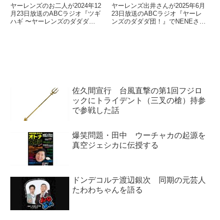
ヤーレンズのお二人が2024年12
ヤーレンズ出井さんが2025年6月
月23日放送のABCラジオ『ツギ
23日放送のABCラジオ『ヤーレ
ハギ 〜ヤーレンズのダダダ
ンズのダダダ団！』でNENEさん
団!〜』の中でM-1グランプリ
とちゃんみなのビーフについて言
2024を振り返り。もし最終決戦
及していました。
まで進出できたら披露するネタに
ついて話していました。
佐久間宣行 台風直撃の第1回フジロ
ックにトライデント（三叉の槍）持参
で参戦した話
爆笑問題・田中 ウーチャカの起源を
真空ジェシカに伝授する
ドンデコルテ渡辺銀次 同期の元芸人
たわわちゃんを語る