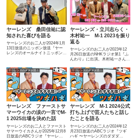
での会食を振り返っていました。
ヤーレンズ 桑田佳祐に認
ヤーレンズ・立川志らく・
知された喜びを語る
木村祐一 M-1 2023を振り
返る
ヤーレンズのお二人が2024年1月
13日放送のニッポン放送『ヤー
ヤーレンズのお二人が2023年12
レンズのオールナイトニッポン
月26日放送のNHKラジオ第1『ふ
0』の中でサザンオールスターズ
んわり』に出演。木村祐一さん、
についてトーク。桑田佳祐さんが
立川志らくさんとM-1グランプリ
ラジオでヤーレンズのことについ
2023を振り返っていました。
ヤーレンズのダダダ団！
ヤーレンズのダダダ団！
て話していたことに触れ、認知さ
れた喜びを話していました。
ヤーレンズ ファーストサ
ヤーレンズ M-1 2024公式
マーウイカの涙の一言でM-
打ち上げで芸人たちと話し
1 2025出場を決めた話
たことを語る
ヤーレンズのお二人とファースト
ヤーレンズのお二人が2024年12
サマーウイカさんが2025年12月8
月23日放送のABCラジオ『ツギ
日放送のABCラジオ『ヤーレン
ハギ 〜ヤーレンズのダダダ