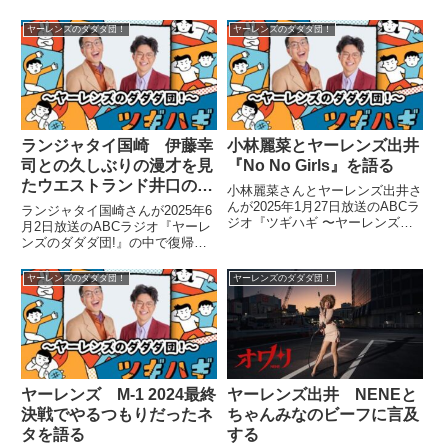
ズのダダダ団!』の中でM-1グラン
団!〜』の中でM-1グランプリ
プリ2025決勝進出についてトー
2024を振り返り。大会後の公式
ヤーレンズのダダダ団！
ヤーレンズのダダダ団！
ク。前年の決勝敗退直後の放送で
打ち上げで様々な芸人たちと話し
ウイカさんから「まだ戦えません
たことを紹介していました。
か？」と言われた一言によって出
場を決めたと話していました。
ランジャタイ国崎 伊藤幸
小林麗菜とヤーレンズ出井
司との久しぶりの漫才を見
『No No Girls』を語る
たウエストランド井口の一
小林麗菜さんとヤーレンズ出井さ
言を語る
んが2025年1月27日放送のABCラ
ランジャタイ国崎さんが2025年6
ジオ『ツギハギ 〜ヤーレンズの
月2日放送のABCラジオ『ヤーレ
ダダダ団!〜』でオーデション番
ンズのダダダ団!』の中で復帰し
組『No No Girls』について話し
た伊藤さんとランジャタイとして
ていました。
久しぶりに漫才をしたことについ
ヤーレンズのダダダ団！
ヤーレンズのダダダ団！
てトーク。とある収録でその漫才
を見ていたウエストランド井口さ
んから言われた一言を紹介してい
ました。
ヤーレンズ M-1 2024最終
ヤーレンズ出井 NENEと
決戦でやるつもりだったネ
ちゃんみなのビーフに言及
タを語る
する