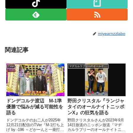
miyearnzzlabo
関連記事
TVer
マヂカルラブリーのオールナイトニッポン0
ドンデコルテ渡辺 M-1準
野田クリスタル『ランジャ
優勝で悩みが減る可能性を
タイのオールナイトニッポ
語る
ンX』の狂気を語る
ドンデコルテのお二人が2025年
野田クリスタルさんが2023年9月
12月21日配信のTVer『M-1打ち上
14日放送のニッポン放送『マヂ
げ by -196 ～どかーんと一発打ち
カルラブリーのオールナイトニッ