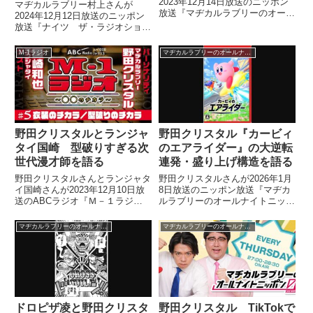
2023年12月14日放送のニッポン
マヂカルラブリー村上さんが
放送『マヂカルラブリーのオール
2024年12月12日放送のニッポン
ナイトニッポン0』の中で和牛の
放送『ナイツ ザ・ラジオショ
解散について話していました。
ー』の中で関西方面で「M-1グラ
ンプリ2024の優勝者はもう決ま
M-1ラジオ
マヂカルラブリーのオールナイトニッポン0
っている」という噂が流れている
ことについてトーク。その噂され
ているコンビについて、話してい
ました。
野田クリスタルとランジャ
野田クリスタル『カービィ
タイ国崎 型破りすぎる次
のエアライダー』の大逆転
世代漫才師を語る
連発・盛り上げ構造を語る
野田クリスタルさんとランジャタ
野田クリスタルさんが2026年1月
イ国崎さんが2023年12月10日放
8日放送のニッポン放送『マヂカ
送のABCラジオ『Ｍ－１ラジオ
ルラブリーのオールナイトニッポ
～〇〇のチカラ～』の中でM-1グ
ン0』の中でNintendo Switch 2ソ
ランプリについてトーク。M-1公
フト『カービィのエアライダー』
マヂカルラブリーのオールナイトニッポン0
マヂカルラブリーのオールナイトニッポン0
式チャンネルで1回戦出場者の中
についてトーク。「レースゲーム
から特に変なネタを見続けていた
史上、一番盛り上がる構造にして
野田さんが型破りにもほどがある
いる」と話していました。
次世代の漫才師たちについて話し
ていました。
ドロピザ凌と野田クリスタ
野田クリスタル TikTokで