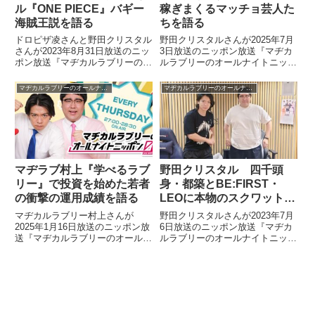
ル『ONE PIECE』バギー
稼ぎまくるマッチョ芸人た
海賊王説を語る
ちを語る
ドロピザ凌さんと野田クリスタル
野田クリスタルさんが2025年7月
さんが2023年8月31日放送のニッ
3日放送のニッポン放送『マヂカ
ポン放送『マヂカルラブリーのオ
ルラブリーのオールナイトニッポ
ールナイトニッポン0』の中で
ン0』の中でクリスタルジムのマ
「『ONE PIECE』で海賊王にな
ッチョ芸人たちに叙々苑游玄亭で
マヂカルラブリーのオールナイトニッポン0
マヂカルラブリーのオールナイトニッポン0
るのは誰か？」を考察。バギー海
焼肉をおごり、支払総額が167万
賊王説について話していました。
円に達した件をトーク。そんな中
でマッチョ芸人たちが実はかなり
稼いでおり、特にTikTok関連の収
入が大きいという話をしていまし
た。
マヂラブ村上『学べるラブ
野田クリスタル 四千頭
リー』で投資を始めた若者
身・都築とBE:FIRST・
の衝撃の運用成績を語る
LEOに本物のスクワットを
伝授した話
マヂカルラブリー村上さんが
野田クリスタルさんが2023年7月
2025年1月16日放送のニッポン放
6日放送のニッポン放送『マヂカ
送『マヂカルラブリーのオールナ
ルラブリーのオールナイトニッポ
イトニッポン0』の中で投資家の
ン0』の中でクリスタルジムに四
会で25、6歳の若者と話をしたこ
千頭身・都築さんとBE:FIRST・
とを紹介。自身がホストを務める
LEOが来た話を紹介。2人に本物
投資チャンネル『学べるラブリ
のスクワットを伝授したと話して
ー』きっかけで投資を始めたその
いました。
若者から聞いた脅威の運用成績を