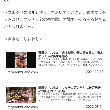
い。
（野田クリスタル）注目しておいてください。青木マッチ
ョおよび、マッチョ部の勢力図。大戦争がそろそろ起きる
かもしれません。
＜書き起こしおわり＞
野田クリスタル 吉本期待の新人筋肉芸人・青木
マッチョの衝撃を語る
野田クリスタルさんが2021年12月9日放送のニッポン放送
『マヂカルラブリーのオールナイトニッポン0』の中で
NSCで噂のとんでもないマッチョ芸人、青木マッチョさん
についてトーク。自身の経営するクリスタルジムで青木マ
ッチョさんと会った際の衝撃を話していました。
2021.12.10
miyearnzzlabo.com
野田クリスタル マッチョ芸人たちに26万円分
の焼肉をおごった話
野田クリスタルさんが2023年8月3日放送のニッポン放送
『マヂカルラブリーのオールナイトニッポン0』の中でク
リスタルジムのイベントで負けて、マッチョ芸人7人を連
れて高級焼肉店に行った話を紹介。結局、お会計が26万円
となり、それをすべて払った話をしていました。
2023.08.04
miyearnzzlabo.com