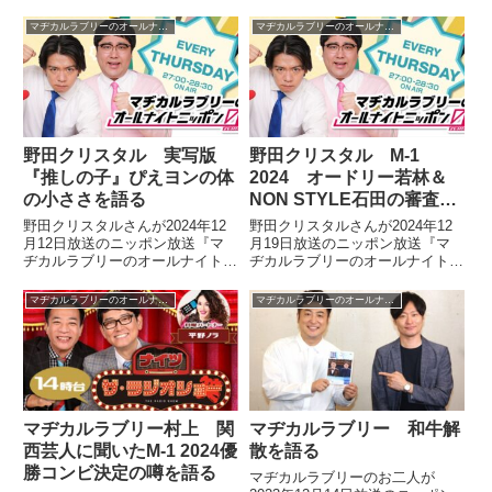
上げようよ！～』でM-1グランプ
ポン0』の中で同日に放送された
リ2025決勝を振り返り。エバー
『ランジャタイのオールナイトニ
マヂカルラブリーのオールナイトニッポン0
マヂカルラブリーのオールナイトニッポン0
スに大差をつけられていたにも関
ッポンX』の感想をトーク。その
わらず、ファイナルラウンドでエ
やりたい放題ぶりを話していまし
バースより上の2位に入ったこと
た。
や、今後仕事が増えそうな中で渡
辺さんの「悩み」が減ってしまう
のではないかという件について話
していました。
野田クリスタル 実写版
野田クリスタル M-1
『推しの子』ぴえヨンの体
2024 オードリー若林＆
の小ささを語る
NON STYLE石田の審査員
就任を語る
野田クリスタルさんが2024年12
野田クリスタルさんが2024年12
月12日放送のニッポン放送『マ
月19日放送のニッポン放送『マ
ヂカルラブリーのオールナイトニ
ヂカルラブリーのオールナイトニ
ッポン0』の中で実写版『推しの
ッポン0』の中でM-1グランプリ
子』ぴえヨンを務めたことについ
2024審査員の顔ぶれについてト
マヂカルラブリーのオールナイトニッポン0
マヂカルラブリーのオールナイトニッポン0
てトーク。「原作漫画・アニメと
ーク。オードリー若林さんや
比べて小さい」と言われがちな実
NON STYLE石田さんなど、絶対
写版ぴえヨンの肉体について、話
に審査員を受けなさそうな人々が
していました。
審査員に就任した理由について話
していました。
マヂカルラブリー村上 関
マヂカルラブリー 和牛解
西芸人に聞いたM-1 2024優
散を語る
勝コンビ決定の噂を語る
マヂカルラブリーのお二人が