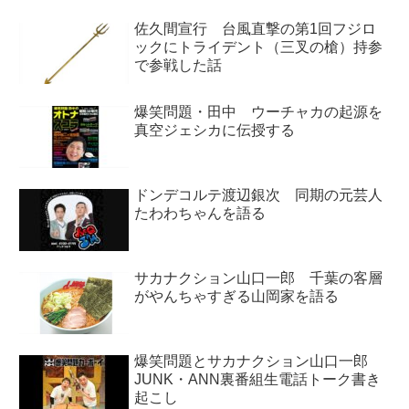
話していました。
佐久間宣行 台風直撃の第1回フジロ
ックにトライデント（三叉の槍）持参
で参戦した話
爆笑問題・田中 ウーチャカの起源を
真空ジェシカに伝授する
ドンデコルテ渡辺銀次 同期の元芸人
たわわちゃんを語る
サカナクション山口一郎 千葉の客層
がやんちゃすぎる山岡家を語る
爆笑問題とサカナクション山口一郎
JUNK・ANN裏番組生電話トーク書き
起こし