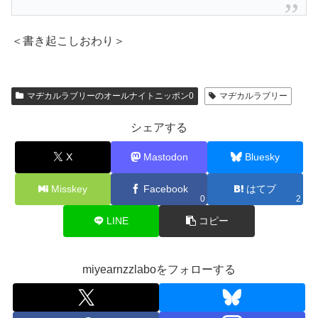
＜書き起こしおわり＞
マヂカルラブリーのオールナイトニッポン0
マヂカルラブリー
シェアする
X
Mastodon
Bluesky
Misskey
Facebook
はてブ
0
2
LINE
コピー
miyearnzzlaboをフォローする