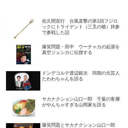
佐久間宣行 台風直撃の第1回フジロ
ックにトライデント（三叉の槍）持参
で参戦した話
爆笑問題・田中 ウーチャカの起源を
真空ジェシカに伝授する
ドンデコルテ渡辺銀次 同期の元芸人
たわわちゃんを語る
サカナクション山口一郎 千葉の客層
がやんちゃすぎる山岡家を語る
爆笑問題とサカナクション山口一郎