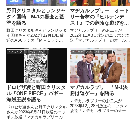
野田クリスタルとランジャ
マヂカルラブリー オード
タイ国崎 M-1の審査と基
リー若林の『ヒルナンデ
準を語る
ス！』での危険な遊びを語
る
野田クリスタルさんとランジャタ
マヂカルラブリーのお二人が
イ国崎さんが2023年12月10日放
2022年11月3日放送のニッポン放
送のABCラジオ『Ｍ－１ラジオ
送『マヂカルラブリーのオールナ
～〇〇のチカラ～』の中でM-1グ
イトニッポン0』の中で『ヒルナ
ランプリについてトーク。審査員
ンデス！』水曜日レギュラーにな
マヂカルラブリーのオールナイトニッポン0
マヂカルラブリーのオールナイトニッポン0
の審査やその基準などについて話
ったことについてトーク。オード
していました。
リー若林さんが番組中にしている
よくない遊びについて話していま
した。
ドロピザ凌と野田クリスタ
マヂカルラブリー「M-1決
ル『ONE PIECE』バギー
勝は運ゲー」を語る
海賊王説を語る
マヂカルラブリーのお二人が
2023年12月28日放送のニッポン
ドロピザ凌さんと野田クリスタル
放送『マヂカルラブリーのオール
さんが2023年8月31日放送のニッ
ナイトニッポン0』の中でM-1
ポン放送『マヂカルラブリーのオ
2023を振り返り。令和ロマンが
ールナイトニッポン0』の中で
優勝したことなどを話しながら
「『ONE PIECE』で海賊王にな
M-1は決勝になると運ゲー化する
るのは誰か？」を考察。バギー海
ことについて話していました。
賊王説について話していました。