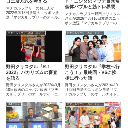
コ三店方式を考える
ド・ニシダのマッチョ異常
個体バブルと筋トレ界隈の
マヂカルラブリーのお二人が
反応を語る
2022年9月8日放送のニッポン放
マヂカルラブリー野田クリスタル
送『マヂカルラブリーのオールナ
さんが2026年7月16日放送のニッ
イトニッポン0』の中でパチンコ
ポン放送『マヂカルラブリーのオ
三店方式について考えていまし
ールナイトニッポン0』の中で
た。
「マッチョ異常個体」ことララン
マヂカルラブリーのオールナイトニッポン0
マヂカルラブリーのオールナイトニッポン0
ド・ニシダさんがトレーニング界
隈で引っ張りだこになっているこ
とについてトーク。筋トレ界隈ご
とに異なる反応を紹介していまし
た。
野田クリスタル『R-1
野田クリスタル『学校へ行
2022』バカリズムの審査
こう！』最終回・V6に挨
を語る
拶に行った話
野田クリスタルさんが2022年3月
野田クリスタルさんが2021年10
10日放送のニッポン放送『マヂ
月28日放送のニッポン放送『マ
カルラブリーのオールナイトニッ
ヂカルラブリーのオールナイトニ
ポン0』の中で『R-1グランプリ
ッポン0』の中で自身も出演して
2022』を振り返り。今回から審
いた『学校へ行こう！』最終回に
M-1ラジオ
マヂカルラブリーのオールナイトニッポン0
査員に加わったバカリズムさんの
ついてトーク。生放送前にV6の
審査について話していました。
皆さんのところに挨拶に行った話
をしていました。