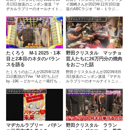
月13日放送のニッポン放送『マ
イ国崎さんが2023年12月10日放
ヂカルラブリーのオールナイトニ
送のABCラジオ『Ｍ－１ラジオ
ッポン0』の中で『お笑いの日』
～〇〇のチカラ～』の中でM-1グ
を振り返り。自身と錦鯉の月収を
ランプリで吉本芸人が席巻してい
TVer
マヂカルラブリーのオールナイトニッポン0
言わざるを得なくなったことにつ
た時代を振り返り。その理由や現
いて話していました。
在のような誰が勝ち上がるかわか
らない状態への移行について話し
ていました。
たくろう M-1 2025・1本
野田クリスタル マッチョ
目と2本目のネタのバラン
芸人たちに26万円分の焼肉
スを語る
をおごった話
たくろうのお二人が2025年12月
野田クリスタルさんが2023年8月
21日配信のTVer『M-1打ち上げ
3日放送のニッポン放送『マヂカ
by -196 ～どかーんと一発打ち上
ルラブリーのオールナイトニッポ
げようよ！～』でM-1グランプリ
ン0』の中でクリスタルジムのイ
2025決勝を振り返り。1本目と2
ベントで負けて、マッチョ芸人7
マヂカルラブリーのオールナイトニッポン0
マヂカルラブリーのオールナイトニッポン0
本目のネタ選びについてマヂカル
人を連れて高級焼肉店に行った話
ラブリー、渋谷凪咲さんと話して
を紹介。結局、お会計が26万円
いました。
となり、それをすべて払った話を
していました。
マヂカルラブリー パチン
野田クリスタル ララン