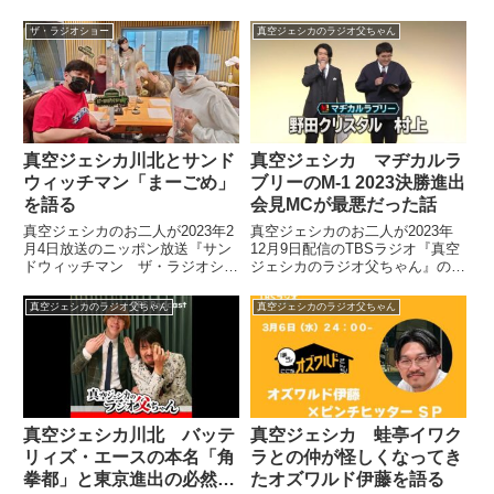
り。博多大吉さんの点数が大幅に
ん』の中で『爆笑問題カーボー
改善したことなどを話していまし
イ』出演を振り返り。宇宙戦士に
ザ・ラジオショー
真空ジェシカのラジオ父ちゃん
た。
対する爆笑問題・太田さんの理解
の早さについて話していました。
真空ジェシカ川北とサンド
真空ジェシカ マヂカルラ
ウィッチマン「まーごめ」
ブリーのM-1 2023決勝進出
を語る
会見MCが最悪だった話
真空ジェシカのお二人が2023年2
真空ジェシカのお二人が2023年
月4日放送のニッポン放送『サン
12月9日配信のTBSラジオ『真空
ドウィッチマン ザ・ラジオショ
ジェシカのラジオ父ちゃん』の中
ー』の中で川北さんが多用するワ
でM-1 2023決勝進出者会見の模
ード「まーちゃんごめんね、まー
様を紹介。「マヂカルラブリーの
真空ジェシカのラジオ父ちゃん
真空ジェシカのラジオ父ちゃん
ごめ」について話していました。
2人のMCが最悪だった」と話し
ていました。
真空ジェシカ川北 バッテ
真空ジェシカ 蛙亭イワク
リィズ・エースの本名「角
ラとの仲が怪しくなってき
拳都」と東京進出の必然性
たオズワルド伊藤を語る