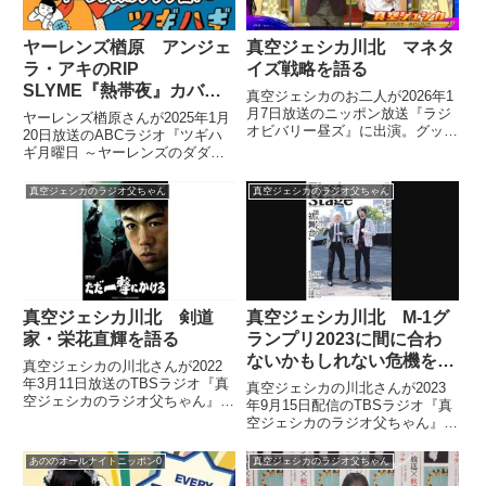
ヤーレンズ楢原 アンジェ
真空ジェシカ川北 マネタ
ラ・アキのRIP
イズ戦略を語る
SLYME『熱帯夜』カバー
真空ジェシカのお二人が2026年1
を語る
月7日放送のニッポン放送『ラジ
ヤーレンズ楢原さんが2025年1月
オビバリー昼ズ』に出演。グッズ
20日放送のABCラジオ『ツギハ
販売などマネタイズ戦略について
ギ月曜日 ～ヤーレンズのダダダ
話していました。
団！～』の中でアンジェラ・アキ
さんがかつて、フェスで披露した
真空ジェシカのラジオ父ちゃん
真空ジェシカのラジオ父ちゃん
RIP SLYME『熱帯夜』カバーに
ついて話していました。
真空ジェシカ川北 剣道
真空ジェシカ川北 M-1グ
家・栄花直輝を語る
ランプリ2023に間に合わ
ないかもしれない危機を語
真空ジェシカの川北さんが2022
る
年3月11日放送のTBSラジオ『真
真空ジェシカの川北さんが2023
空ジェシカのラジオ父ちゃん』の
年9月15日配信のTBSラジオ『真
中で剣道家・栄花直輝選手につい
空ジェシカのラジオ父ちゃん』の
てトーク。その魅力や栄花選手か
中で「M-1グランプリ2023にちょ
ら受けた影響について話していま
っと間に合わないかもしれない」
あののオールナイトニッポン0
真空ジェシカのラジオ父ちゃん
した。
と現在、危機的な状況に陥ってい