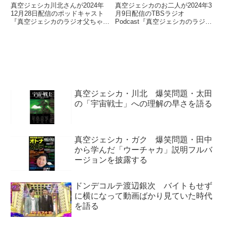
を語る
真空ジェシカ川北さんが2024年
真空ジェシカのお二人が2024年3
12月28日配信のポッドキャスト
月9日配信のTBSラジオ
『真空ジェシカのラジオ父ちゃ
Podcast『真空ジェシカのラジオ
ん』の中でM-1グランプリ2024を
父ちゃん』の中でオズワルド伊藤
振り返り。バッテリィズ・エース
さんが最近、散々な目にあってい
さんから聞いた本名に込められた
ることについてトーク。オズワル
意味とバッテリィズの東京進出が
ドラジオにゲスト出演した際に聞
必然的であることについて話して
いた最近、蛙亭イワクラさんとの
いました。
仲が怪しくなってきた件につい
て、話していました。
真空ジェシカ・川北 爆笑問題・太田
の「宇宙戦士」への理解の早さを語る
真空ジェシカ・ガク 爆笑問題・田中
から学んだ「ウーチャカ」説明フルバ
ージョンを披露する
ドンデコルテ渡辺銀次 バイトもせず
に横になって動画ばかり見ていた時代
を語る