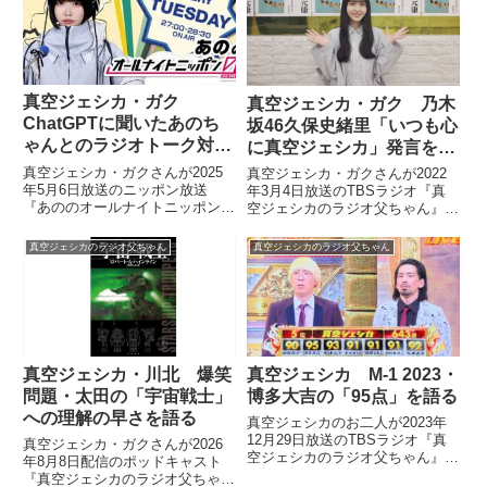
ることを打ち明けていました。
真空ジェシカ・ガク
真空ジェシカ・ガク 乃木
ChatGPTに聞いたあのち
坂46久保史緒里「いつも心
ゃんとのラジオトーク対策
に真空ジェシカ」発言を語
を語る
る
真空ジェシカ・ガクさんが2025
真空ジェシカ・ガクさんが2022
年5月6日放送のニッポン放送
年3月4日放送のTBSラジオ『真
『あののオールナイトニッポン
空ジェシカのラジオ父ちゃん』の
0』に出演。あのちゃんとラジオ
中で久保史緒里さんが自身のラジ
でどんなトークをすればいいの
オで発した「いつも心に真空ジェ
真空ジェシカのラジオ父ちゃん
真空ジェシカのラジオ父ちゃん
か、事前にChatGPTに相談して
シカ」発言について話していまし
いたことを話していました。
た。
真空ジェシカ・川北 爆笑
真空ジェシカ M-1 2023・
問題・太田の「宇宙戦士」
博多大吉の「95点」を語る
への理解の早さを語る
真空ジェシカのお二人が2023年
12月29日放送のTBSラジオ『真
真空ジェシカ・ガクさんが2026
空ジェシカのラジオ父ちゃん』の
年8月8日配信のポッドキャスト
中でM-1グランプリ2023を振り返
『真空ジェシカのラジオ父ちゃ