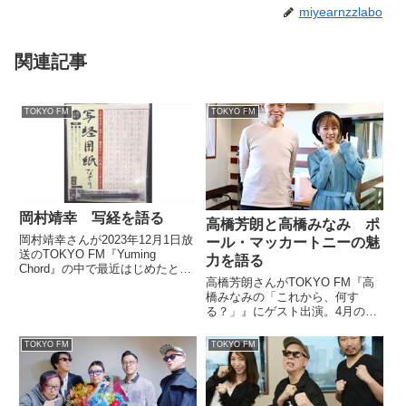
miyearnzzlabo
関連記事
TOKYO FM
TOKYO FM
岡村靖幸 写経を語る
高橋芳朗と高橋みなみ ポ
岡村靖幸さんが2023年12月1日放
ール・マッカートニーの魅
送のTOKYO FM『Yuming
力を語る
Chord』の中で最近はじめたとい
高橋芳朗さんがTOKYO FM『高
う写経について話していました。
橋みなみの「これから、何す
る？」』にゲスト出演。4月の来
日公演を控えるポール・マッカー
トニーの魅力を高橋みなみさんに
TOKYO FM
TOKYO FM
紹介していました。 今日は『こ
れ何TODAY』をお休みして、
『ポールマッカートニーぷち特...