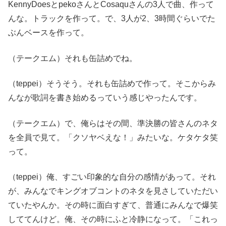
KennyDoesとpekoさんとCosaquさんの3人で曲、作って
んな。トラックを作って。で、3人が2、3時間ぐらいでた
ぶんベースを作って。
（テークエム）それも缶詰めでね。
（teppei）そうそう。それも缶詰めで作って。そこからみ
んなが歌詞を書き始めるっていう感じやったんです。
（テークエム）で、俺らはその間、準決勝の皆さんのネタ
を全員で見て。「クソヤベえな！」みたいな。ケタケタ笑
って。
（teppei）俺、すごい印象的な自分の感情があって。それ
が、みんなでキングオブコントのネタを見さしていただい
ていたやんか。その時に面白すぎて、普通にみんなで爆笑
しててんけど。俺、その時にふと冷静になって。「これっ