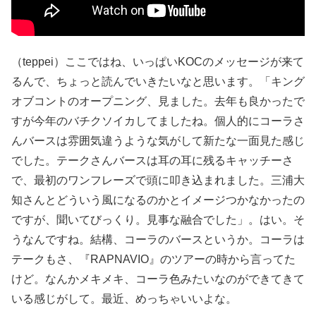
（teppei）ここではね、いっぱいKOCのメッセージが来て
るんで、ちょっと読んでいきたいなと思います。「キング
オブコントのオープニング、見ました。去年も良かったで
すが今年のバチクソイカしてましたね。個人的にコーラさ
んバースは雰囲気違うような気がして新たな一面見た感じ
でした。テークさんバースは耳の耳に残るキャッチーさ
で、最初のワンフレーズで頭に叩き込まれました。三浦大
知さんとどういう風になるのかとイメージつかなかったの
ですが、聞いてびっくり。見事な融合でした」。はい。そ
うなんですね。結構、コーラのバースというか。コーラは
テークもさ、『RAPNAVIO』のツアーの時から言ってた
けど。なんかメキメキ、コーラ色みたいなのができてきて
いる感じがして。最近、めっちゃいいよな。