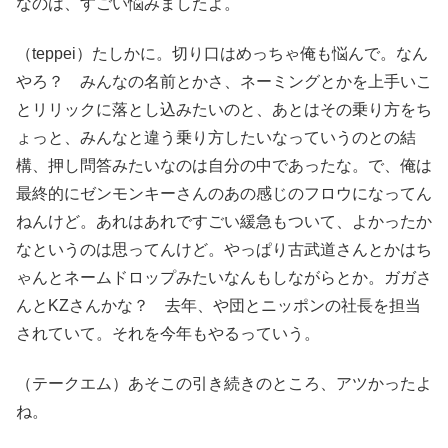
なのは、すごい悩みましたよ。
（teppei）たしかに。切り口はめっちゃ俺も悩んで。なん
やろ？ みんなの名前とかさ、ネーミングとかを上手いこ
とリリックに落とし込みたいのと、あとはその乗り方をち
ょっと、みんなと違う乗り方したいなっていうのとの結
構、押し問答みたいなのは自分の中であったな。で、俺は
最終的にゼンモンキーさんのあの感じのフロウになってん
ねんけど。あれはあれですごい緩急もついて、よかったか
なというのは思ってんけど。やっぱり古武道さんとかはち
ゃんとネームドロップみたいなんもしながらとか。ガガさ
んとKZさんかな？ 去年、や団とニッポンの社長を担当
されていて。それを今年もやるっていう。
（テークエム）あそこの引き続きのところ、アツかったよ
ね。