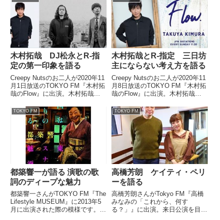
引』、WONK『La Di Da feat.
サムネ）毎週この時...
MALIYA』の3曲を紹介していま
した。
木村拓哉 DJ松永とR-指
木村拓哉とR-指定 三日坊
定の第一印象を語る
主にならない考え方を語る
Creepy Nutsのお二人が2020年11
Creepy Nutsのお二人が2020年11
月1日放送のTOKYO FM『木村拓
月8日放送のTOKYO FM『木村拓
哉のFlow』に出演。木村拓哉さ
哉のFlow』に出演。木村拓哉さ
んがDJ松永さん、R-指定さんの
んがR-指定さんに三日坊主になら
第一印象を話していました。本日
ない考え方を話していました。◆
TOKYO FM
TOKYO FM
11時半からは #木村拓哉 #Flow?
このあと11:30出演◆【番組名】
今月からのマンスリーゲス...
TOKYO FM「木村拓哉 F...
都築響一が語る 演歌の歌
高橋芳朗 ケイティ・ペリ
詞のディープな魅力
ーを語る
都築響一さんがTOKYO FM『The
高橋芳朗さんがTokyo FM『高橋
Lifestyle MUSEUM』に2013年5
みなみの「これから、何す
月に出演された際の模様です。演
る？」』に出演。来日公演を目前
歌の歌詞・リリックに惹かれる都
に控えたケイティ・ペリーの魅力