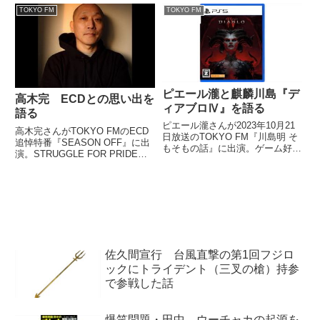
築さん。ピーター・バラカンさん
について、高橋みなみさんに紹介
TOKYO FM
TOKYO FM
にその魅力について語っていま
していました。 今日のベスト3先
す。（ピーター・バラカン）で、
生は、音楽ジャーナリストの?高
そう...
橋芳朗さんに #ケイティ・ペ...
ピエール瀧と麒麟川島『デ
高木完 ECDとの思い出を
ィアブロⅣ』を語る
語る
ピエール瀧さんが2023年10月21
高木完さんがTOKYO FMのECD
日放送のTOKYO FM『川島明 そ
追悼特番『SEASON OFF』に出
もそもの話』に出演。ゲーム好き
演。STRUGGLE FOR PRIDEの
の川島さんと『ディアブロⅣ』に
今里さんとECDさんとの思い出
ついて話していました。
を話していました。 通夜、葬儀
共に無事終了しました。両日寒い
中、来てくださった皆さん、いろ
いろと...
佐久間宣行 台風直撃の第1回フジロ
ックにトライデント（三叉の槍）持参
で参戦した話
爆笑問題・田中 ウーチャカの起源を