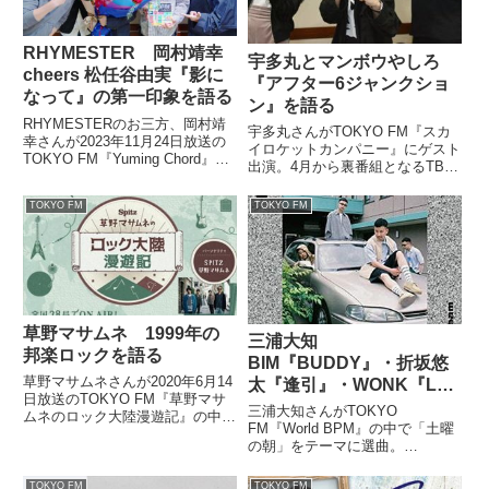
RHYMESTER 岡村靖幸
宇多丸とマンボウやしろ
cheers 松任谷由実『影に
『アフター6ジャンクショ
なって』の第一印象を語る
ン』を語る
RHYMESTERのお三方、岡村靖
宇多丸さんがTOKYO FM『スカ
幸さんが2023年11月24日放送の
イロケットカンパニー』にゲスト
TOKYO FM『Yuming Chord』に
出演。4月から裏番組となるTBS
出演。コラボアルバム『ユーミン
ラジオ『アフター6ジャンクショ
乾杯!! 』収録曲、岡村靖幸
ン』について、マンボウやしろさ
TOKYO FM
TOKYO FM
cheers 松任谷由実『影になっ
ん、浜崎美保さんと話していまし
て』を聞きながらトークしていま
た。本日のゲストは
した。
RHYMESTER 宇多丸さんでし
た...
草野マサムネ 1999年の
三浦大知
邦楽ロックを語る
BIM『BUDDY』・折坂悠
草野マサムネさんが2020年6月14
太『逢引』・WONK『La
日放送のTOKYO FM『草野マサ
Di Da』を語る
三浦大知さんがTOKYO
ムネのロック大陸漫遊記』の中で
FM『World BPM』の中で「土曜
草野さん自身が「日本のロック最
の朝」をテーマに選曲。
盛期」と考える1999年の邦楽ロ
BIM『BUDDY feat.
ックについてトーク。7曲を選曲
PUNPEE』、折坂悠太『逢
して紹介していました。（草野マ
TOKYO FM
TOKYO FM