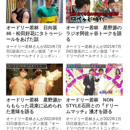
て話していました。
話していました。
オードリー若林 日向坂
オードリー若林 星野源の
46・松田好花にタトゥーシ
ラジオ阿佐ヶ谷トークを語
ールをあげた話
る
オードリー若林さんが2021年7月
オードリー若林さんが2021年7月
3日放送のニッポン放送『オード
24日放送のニッポン放送『オー
リーのオールナイトニッポン』の
ドリーのオールナイトニッポン』
中で日向坂46の松田好花さんに
の中で星野源さんがラジオでして
番組600回記念のタトゥーシール
いた阿佐ヶ谷の思い出トークにつ
オードリーのオールナイトニッポン
オードリーのオールナイトニッポン
をあげた話をしていました。
いて話していました。
オードリー若林 星野源か
オードリー若林 NON
らもらった花束に込められ
STYLE石田との『ドリー
た意味を語る
ムマッチ』漫才を語る
オードリー若林さんが2021年9月
オードリー若林さんが2022年1月
11日放送のニッポン放送『オー
15日放送のニッポン放送『オー
ドリーのオールナイトニッポン』
ドリーのオールナイトニッポン』