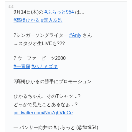
9月14日(木)の
#ふらっと954
は…
#髙橋ひかる
#喜入友浩
?シンガーソングライター
#Anly
さん
→スタジオ生LIVEも???
? ウーファービーツ2000
#一青窈
#ハナミズキ
?髙橋ひかるの勝手にプロモーション
ひかるちゃん、そのTシャツ…?
どっかで見たことあるなぁ…?
pic.twitter.com/Nm7ghVIeCe
— パンサー向井の #ふらっと (@flat954)