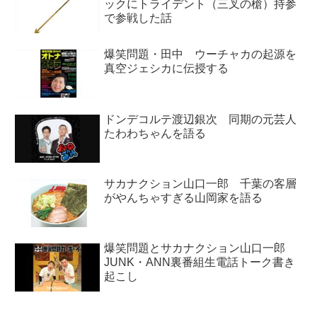
ックにトライデント（三叉の槍）持参
で参戦した話
爆笑問題・田中 ウーチャカの起源を
真空ジェシカに伝授する
ドンデコルテ渡辺銀次 同期の元芸人
たわわちゃんを語る
サカナクション山口一郎 千葉の客層
がやんちゃすぎる山岡家を語る
爆笑問題とサカナクション山口一郎
JUNK・ANN裏番組生電話トーク書き
起こし