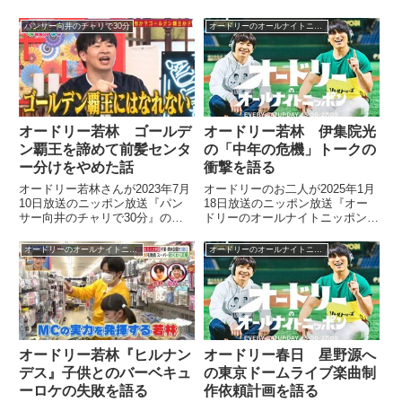
の中で『星野源のオールナイトニ
の中でNON STYLE井上さんとの
ッポン』での星野源さんとの共演
『ドリームマッチ』漫才を振り返
パンサー向井のチャリで30分
オードリーのオールナイトニッポン
を振り返り。『Pop Virus』ラッ
り。さらにオードリー漫才の到達
プコラボや星野源さんからもらっ
点、イタコネタについても話して
た花束に込められた意味などにつ
いました。
いて話していました。
オードリー若林 ゴールデ
オードリー若林 伊集院光
ン覇王を諦めて前髪センタ
の「中年の危機」トークの
ー分けをやめた話
衝撃を語る
オードリー若林さんが2023年7月
オードリーのお二人が2025年1月
10日放送のニッポン放送『パン
18日放送のニッポン放送『オー
サー向井のチャリで30分』の中
ドリーのオールナイトニッポン』
で「ゴールデン覇王」を目指すこ
の中で『あちこちオードリー』で
とは諦めたことについてトーク。
伊集院光さん、パンサー向井さん
オードリーのオールナイトニッポン
オードリーのオールナイトニッポン
さらに前髪センター分けの髪型を
と話した中年の危機トークを振り
やめた理由についても話していま
返っていました。
した。
オードリー若林『ヒルナン
オードリー春日 星野源へ
デス』子供とのバーベキュ
の東京ドームライブ楽曲制
ーロケの失敗を語る
作依頼計画を語る