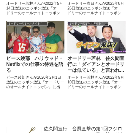
オードリー若林さんが2022年5月
オードリー春日さんが2023年8月
14日放送のニッポン放送『オー
26日放送のニッポン放送『オー
ドリーのオールナイトニッポン』
ドリーのオールナイトニッポン』
の中で『ヒルナンデス』で行った
の中で次週ゲストの星野源さんに
子供とのロケについてトーク。そ
オードリーのオールナイトニッポ
オードリーのオールナイトニッポン
オードリーのオールナイトニッポン
こでしてしまった失敗について話
ン in 東京ドームの曲を作っても
していました。
らえるか、バカなふりをして聞い
てみるよう若林さんに言われて
「やりましょう！」と答えていま
した。
ピース綾部 ハリウッド・
オードリー若林 佐久間宣
Netflixでの仕事の待遇を語
行に「ダイアンとオードリ
る
ーは似ている」と言われた
話
ピース綾部さんが2020年2月1日
オードリー若林さんが2022年9月
放送のニッポン放送『オードリー
10日放送のニッポン放送『オー
のオールナイトニッポン』に出
ドリーのオールナイトニッポン』
演。オードリーのお二人にNetflix
の中で実は大勢の現場が苦手だと
の仕事でハリウッドに行った際の
いうダイアンについてトーク。佐
待遇について話していました。
久間宣行さんから「ダイアンとオ
【オードリーのオールナイトニッ
ードリーは似ている」と言われた
ポン】お聴きいただきあ...
話を紹介していました。
佐久間宣行 台風直撃の第1回フジロ