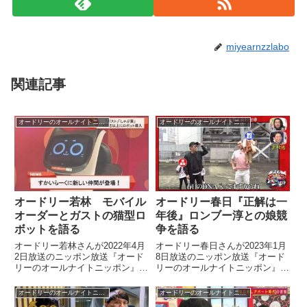
miyearnzzlabo
関連記事
オードリーのオールナイトニッポン
オードリーのオールナイトニッポン
オードリー若林 モバイル
オードリー春日『正解は一
オーダーとガストの猫型ロ
年後』ロンブー淳との娘競
ボットを語る
争を語る
オードリー若林さんが2022年4月
オードリー春日さんが2023年1月
2日放送のニッポン放送『オード
8日放送のニッポン放送『オード
リーのオールナイトニッポン』の
リーのオールナイトニッポン』の
中で最近、外食チェーン店で行わ
中で『正解は一年後』内で行われ
れているモバイルオーダーや、店
たロンブー淳さんの次女と自身の
オードリーのオールナイトニッポン
オードリーのオールナイトニッポン
員のロボットへの置き換えについ
長女のかけっこ対決収録の模様を