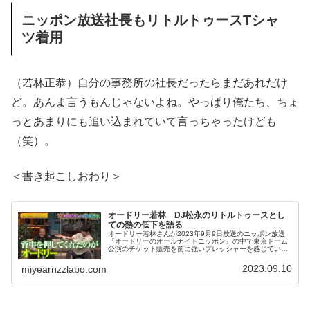
ニッポン放送社長もリトルトゥースTシャ
ツ着用
（若林正恭）自分の事務所の社長だったらまだあれだけ
ど。あんま言うもんじゃないよね。やっぱり俺たち、ちょ
っとあまりにも追い込まれていて言っちゃったけども
（笑）。
＜書き起こしおわり＞
オードリー若林 DJ松永のリトルトゥースとし
ての熱の低下を語る
オードリー若林さんが2023年9月9日放送のニッポン放送
『オードリーのオールナイトニッポン』の中で東京ドーム
公演のチケット販売を前に強いプレッシャーを感じている
心境を吐露。「DJ松永の熱が足りない」という話から、た
るんでいると思われるリトルトゥースたちに当事者意識を
2023.09.10
miyearnzzlabo.com
持った行動を促していました。