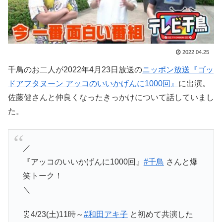
2022.04.25
千鳥のお二人が2022年4月23日放送の
ニッポン放送『ゴッ
ドアフタヌーン アッコのいいかげんに1000回』
に出演。
佐藤健さんと仲良くなったきっかけについて話していまし
た。
／
『アッコのいいかげんに1000回』
#千鳥
さんと爆
笑トーク！
＼
⏰4/23(土)11時～
#和田アキ子
と初めて共演した