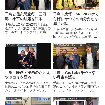
千鳥と佐久間宣行 三四
千鳥・大悟 M-1 2023のく
郎・小宮の結婚を語る
らげにかつての自分たちを
感じた話
千鳥のお二人が2022年3月9日放
送のニッポン放送『佐久間宣行の
くらげのお二人が2023年12月24
オールナイトニッポン0』に出
日配信のYouTube『M-1打ち上げ
演。三四郎・小宮さんが結婚を発
by ストロングゼロ』に出演。千
表したことについて話していまし
鳥の大悟さんがくらげにかつて、
た。
初めてM-1に出た時の自分たちの
佐久間宣行のオールナイトニッポン0
佐久間宣行のオールナイトニッポン0
姿を感じたと話していました。
千鳥 映画・漫画のたとえ
千鳥 YouTubeをやらな
ツッコミを語る
い理由を語る
千鳥のお二人が2023年10月18日
千鳥のお二人が2022年3月9日放
放送のニッポン放送『佐久間宣行
送のニッポン放送『佐久間宣行の
のオールナイトニッポン0』に出
オールナイトニッポン0』に出
演。佐久間宣行さんと映画や漫画
演。自身のYouTubeチャンネルを
のたとえツッコミについて話して
持っていないお二人が、その理由
川島明のねごと
佐久間宣行のオールナイトニッポン0
いました。
を話していました。