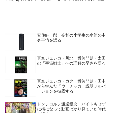
演。千鳥のお二人とM-1 2023を
1000回』に出演。和田アキ子さ
振り返っていました。
んとパチンコについて話していま
した。
安住紳一郎 令和の小学生の水筒の中
身事情を語る
真空ジェシカ・川北 爆笑問題・太田
の「宇宙戦士」への理解の早さを語る
真空ジェシカ・ガク 爆笑問題・田中
から学んだ「ウーチャカ」説明フルバ
ージョンを披露する
ドンデコルテ渡辺銀次 バイトもせず
に横になって動画ばかり見ていた時代