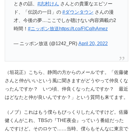
ときの話、
#志村けん
さんとの貴重なエピソー
ド、「伝説の一日」の
#ダウンタウン
さんの漫
才、今後の夢…ここでしか聴けない内容満載の2
時間！
#ニッポン放送
https://t.co/FlCqlhAmez
— ニッポン放送 (@1242_PR)
April 20, 2022
（垣花正）こちら、静岡の方からのメールです。「佐藤健
さんと仲がいいという風に聞きますがどうやって仲良くな
ったんですか？ いつ頃、仲良くなったんですか？ 最近
はどなたと仲が良いんですか？」という質問も来てます。
（ノブ）これはもう僕らもびっくりしたんですけど。佐藤
健くんがこれ、TBSの『THE夜会』っていう番組だった
んですけど。そのロケで……当時、僕らもそんなに東京で