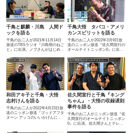
千鳥と麒麟・川島 人間ド
千鳥大悟 タバコ・アメリ
ックを語る
カンスピリットを語る
千鳥のお二人が2021年11月14日
千鳥のお二人が2022年3月9日放
放送のTBSラジオ『川島明のねご
送のニッポン放送『佐久間宣行の
と』に出演。ノブさんがはじめて
オールナイトニッポン0』に出
大悟さんを人間ドックに連れてい
演。大悟さんがいつも吸っている
った話や、ノブさんから紹介され
タバコ・アメリカンスピリットに
ニッポン放送
佐久間宣行のオールナイトニッポン0
た人間ドックに川島さんが行った
ついて話していました。
際のエピソードなどを話していま
した。
和田アキ子と千鳥・大悟
佐久間宣行と千鳥『キング
志村けんを語る
ちゃん』・大悟の収録遅刻
事件を語る
千鳥のお二人が2022年4月23日放
送のニッポン放送『ゴッドアフタ
千鳥のお二人がニッポン放送『佐
ヌーン アッコのいいかげんに
久間宣行のオールナイトニッポン
1000回』に出演。和田アキ子さ
0』に出演。佐久間さんとテレビ
んと志村けんさんについて話して
東京『キングちゃん』の収録に不
いました。
倫中の現場を写真週刊誌に撮られ