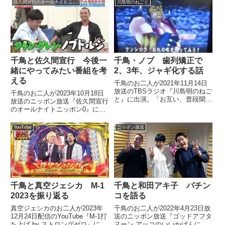
佐久間宣行のオールナイトニッポン0
川島明のねごと
た結果、遅刻してきた事件を振り
返り。さらには数々の大悟さんの
お酒やらかしについても話して
い...
千鳥と佐久間宣行 今後一
千鳥・ノブ 歯列矯正で
緒にやってみたい番組を考
2、3年、ジャギ化する話
える
千鳥のお二人が2021年11月14日
放送のTBSラジオ『川島明のねご
千鳥のお二人が2023年10月18日
と』に出演。「お互い、普段聞け
放送のニッポン放送『佐久間宣行
ないことを聞く」というコーナー
のオールナイトニッポン0』に出
でノブさんが歯列矯正のため2、
演。『トークサバイバー！』以外
3年、ジャギっぽくなる話をして
にも佐久間さんと一緒にやってみ
YouTube
ニッポン放送
いました。
たい番組や企画について、話して
いました。
千鳥と真空ジェシカ M-1
千鳥と和田アキ子 パチン
2023を振り返る
コを語る
真空ジェシカのお二人が2023年
千鳥のお二人が2022年4月23日放
12月24日配信のYouTube『M-1打
送のニッポン放送『ゴッドアフタ
ち上げ by ストロングゼロ』に出
ヌーン アッコのいいかげんに