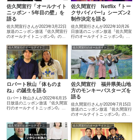
佐久間宣行「オールナイト
佐久間宣行 Netflix『トー
ニッポン・5年目の壁」を
クサバイバー!』シーズン2
語る
制作決定を語る
佐久間宣行さんが2023年3月22日
佐久間宣行さんが2022年10月26
放送のニッポン放送『佐久間宣行
日放送のニッポン放送『佐久間宣
のオールナイトニッポン0』の中
行のオールナイトニッポン0』の
で番組がスタートから5年目を迎
中でNetflix『トークサバイバ
えることについてトーク。オール
ー!』シーズン2の制作が決定した
佐久間宣行のオールナイトニッポン0
佐久間宣行のオールナイトニッポン0
ナイトニッポンに存在する「5年
ことを話していました。
目の壁」について話していまし
た。
ロバート秋山「体ものま
佐久間宣行 福井県美山地
ね」の誕生を語る
方のモンキーバスターズを
語る
ロバート秋山さんが2022年6月15
日放送のニッポン放送『佐久間宣
佐久間宣行さんが2020年7月15日
行のオールナイトニッポン0』で
放送のニッポン放送『佐久間宣行
佐久間宣行さんと「体ものまね」
のオールナイトニッポン0』の中
が生まれたきっかけについて話し
で福井県美山地方の女性3人によ
ていました。
り結成された「モンキーバスター
佐久間宣行のオールナイトニッポン0
佐久間宣行のオールナイトニッポン0
ズ」について話していました。
（佐久間宣行）あと今週のニュー
スの中で笑っちゃったのが、...