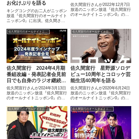
お化けぶりを語る
佐久間宣行さんが2022年12月7日
放送のニッポン放送『佐久間宣行
キングコングのお二人がニッポン
のオールナイトニッポン0』の中
放送『佐久間宣行のオールナイト
で漫画『サンダー3』をおすすめ
ニッポン0』に出演。佐久間さん
エンタメとして紹介していまし
と西野さんのコミュニケーション
た。
お化けぶりについて話していまし
佐久間宣行のオールナイトニッポン0
佐久間宣行のオールナイトニッポン0
た。【佐久間宣行のオールナイト
ニッポン0】前回は、知らない人
と花火をする西野さんと、近隣
住...
佐久間宣行 2024年4月期
佐久間宣行 星野源ソロデ
番組改編・発表記者会見前
ビュー10周年とコロッケ芸
日でも自身のラジオ継続が
能生活40周年を語る
まだわからない話
佐久間宣行さんが2024年3月13日
佐久間宣行さんが2020年6月24日
放送のニッポン放送『佐久間宣行
放送のニッポン放送『佐久間宣行
のオールナイトニッポン0』の中
のオールナイトニッポン0』の中
で2024年4月のニッポン放送番組
で星野源さんのソロデビュー10
改編についてトーク。オールナイ
周年とコロッケさんの芸能生活
佐久間宣行のオールナイトニッポン0
佐久間宣行のオールナイトニッポン0
トニッポンのパーソナリティー発
40周年について話していまし
表記者会見を翌日に控える中でも
た。（佐久間宣行）月に1回、水
まだ、自身のオールナイトニッポ
曜日が喉が痛い時があって。そ...
ン0が継続するかどうかを知らさ
れていないと話していました。