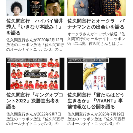
佐久間宣行 ハイバイ岩井
佐久間宣行とオークラ バ
秀人『いきなり本読み！』
ナナマンとの出会いを語る
を語る
オークラさんがニッポン放送『佐
久間宣行のオールナイトニッポン
佐久間宣行さんが2020年2月12日
0』に出演。佐久間さんとはじめ
放送のニッポン放送『佐久間宣行
てバナナマンと出会った際に受け
のオールナイトニッポン0』の中
た衝撃について話していました。
でハイバイの岩井秀人さんのイベ
（佐久間宣行）続いてはこんなテ
ント『いきなり本読み！』を紹介
佐久間宣行のオールナイトニッポン0
佐久間宣行のオールナイトニッポン0
ーマでお送りします。東京お笑い
していました。で、もう1個。
第5世代・青春時代。オークラ
先々週に見たものの中でハイバイ
さ...
の岩井秀人さんっていう素晴...
佐久間宣行『キングオブコ
佐久間宣行『君たちはどう
ント2022』決勝進出者を
生きるか』『VIVANT』事
語る
前情報なし公開を語る
佐久間宣行さんが2022年9月7日
佐久間宣行さんが2023年7月19日
放送のニッポン放送『佐久間宣行
放送のニッポン放送『佐久間宣行
のオールナイトニッポン0』の中
のオールナイトニッポン0』の中
で『キングオブコント2022』決
で『君たちはどう生きるか』