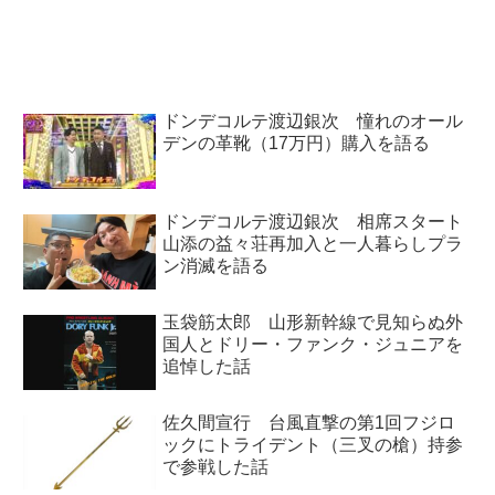
勝進出者の面々について話してい
『VIVANT』などの事前情報なし
ました。
公開について話していました。
ドンデコルテ渡辺銀次 憧れのオール
デンの革靴（17万円）購入を語る
ドンデコルテ渡辺銀次 相席スタート
山添の益々荘再加入と一人暮らしプラ
ン消滅を語る
玉袋筋太郎 山形新幹線で見知らぬ外
国人とドリー・ファンク・ジュニアを
追悼した話
佐久間宣行 台風直撃の第1回フジロ
ックにトライデント（三叉の槍）持参
で参戦した話