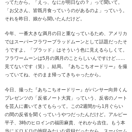
ってたから。「えっ、なにが明日なの？」って聞いて。
「お父さん、皆既月食っていうのがあるのよ」っていう。
それを昨日、娘から聞いたんだけど。
今年、一番大きな満月の日と重なっているため、アメリカ
ではスーパーフラワーブラッドムーンとして話題だったそ
うですよ。「ブラッド」はそういう色に見えるらしくて。
フラワームーンは5月の満月のことらしいんですけど……
見てないです（笑）。結局。『あちこちオードリー』を撮
っていてね、そのまま帰ってきちゃったから。
今日、撮った『あちこちオードリー』がパンサー向井くん
プレゼンツの「反省ノート大賞」っていう、反省のノート
を芸人に書いてきてもらって。この2週間から1月ぐらい
の間の反省を聞くっていうやつだったんだけど。アルピー
平子、3時のヒロインの福田麻貴、それから吉住。もう本
当にドロドロの地獄みたいな収録だったから、スーパーム