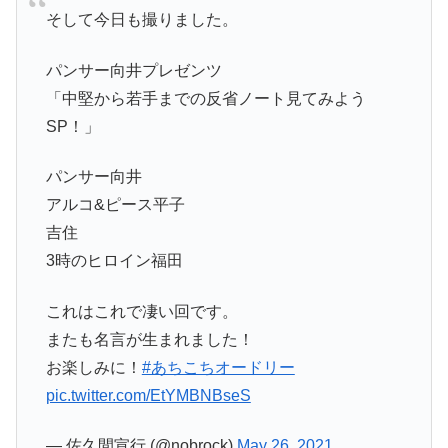
そして今日も撮りました。
パンサー向井プレゼンツ
「中堅から若手までの反省ノート見てみよう
SP！」
パンサー向井
アルコ&ピース平子
吉住
3時のヒロイン福田
これはこれで凄い回です。
またも名言が生まれました！
お楽しみに！
#あちこちオードリー
pic.twitter.com/EtYMBNBseS
— 佐久間宣行 (@nobrock)
May 26, 2021