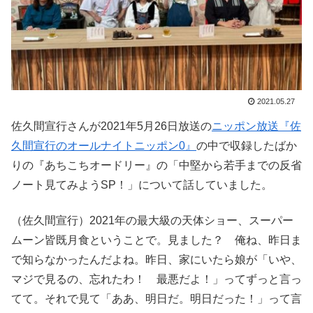
2021.05.27
佐久間宣行さんが2021年5月26日放送の
ニッポン放送『佐
久間宣行のオールナイトニッポン0』
の中で収録したばか
りの『あちこちオードリー』の「中堅から若手までの反省
ノート見てみようSP！」について話していました。
（佐久間宣行）2021年の最大級の天体ショー、スーパー
ムーン皆既月食ということで。見ました？ 俺ね、昨日ま
で知らなかったんだよね。昨日、家にいたら娘が「いや、
マジで見るの、忘れたわ！ 最悪だよ！」ってずっと言っ
てて。それで見て「ああ、明日だ。明日だった！」って言