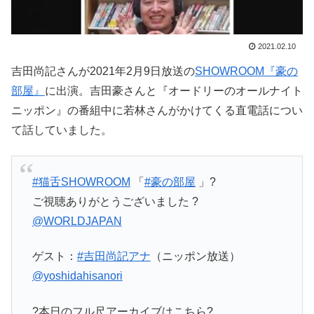
2021.02.10
吉田尚記さんが2021年2月9日放送の
SHOWROOM『豪の
部屋』
に出演。吉田豪さんと『オードリーのオールナイト
ニッポン』の番組中に若林さんがかけてくる直電話につい
て話していました。
#猫舌SHOWROOM
「
#豪の部屋
」?
ご視聴ありがとうございました ?
@WORLDJAPAN
ゲスト：
#吉田尚記アナ
（ニッポン放送）
@yoshidahisanori
?本日のフル尺アーカイブはこちら?