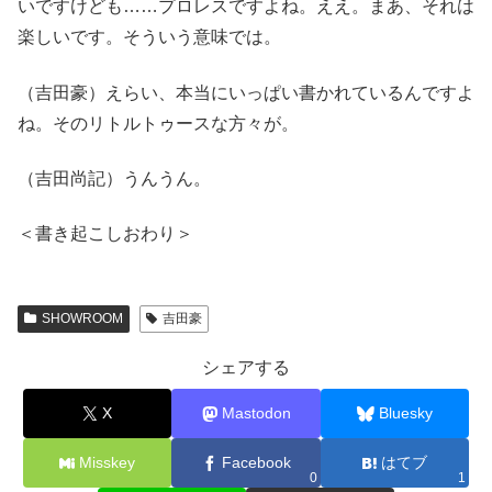
いですけども……プロレスですよね。ええ。まあ、それは
楽しいです。そういう意味では。
（吉田豪）えらい、本当にいっぱい書かれているんですよ
ね。そのリトルトゥースな方々が。
（吉田尚記）うんうん。
＜書き起こしおわり＞
SHOWROOM
吉田豪
シェアする
X
Mastodon
Bluesky
Misskey
Facebook
はてブ
0
1