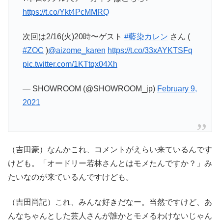
https://t.co/Ykt4PcMMRQ
次回は2/16(火)20時〜ゲスト
#藍染カレン
さん (
#ZOC
)
@aizome_karen
https://t.co/33xAYKTSFq
pic.twitter.com/1KTtqx04Xh
— SHOWROOM (@SHOWROOM_jp)
February 9,
2021
（吉田豪）なんかこれ、コメントがえらい来ているんです
けども。「オードリー若林さんとはモメたんですか？」み
たいなのが来ているんですけども。
（吉田尚記）これ、みんな好きだなー。当然ですけど、あ
んなちゃんとした芸人さんが誰かとモメるわけないじゃん