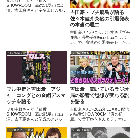
菊地成孔さんが『猫舌
SHOWROOM 豪の部屋』に出
演。吉田豪さんと宇多田ヒカルさ
吉田豪・プチ鹿島が語る
んについて話していました。#猫
佐々木健介突然の引退発表
舌SHOWROOM 吉田豪オーナー?
の本当の理由
「豪の部屋」?#菊地成孔 とお届
けしました、ご視聴ありがとうご
吉田豪さんがニッポン放送『プチ
ざいました?✨@H_Nagan...
鹿島・長野美郷GoodJobニッポ
ン』で、突然の引退発表をした
佐々木健介さんについて、その人
となりや引退の本当の理由などを
SHOWROOM
SHOWROOM
話していました。（プチ鹿島）ま
あ、金曜夜8時ということでね、
最初プロレストークでおなじみ...
ブル中野と吉田豪 アジ
吉田豪 聞いているラジオ
ャ・コングとの金網デスマ
局の影響で思想が変わる説
ッチを語る
を語る
ブル中野さんが『猫舌
吉田豪さんが2022年11月8日配信
SHOWROOM 豪の部屋』に出
の猫舌SHOWROOM『豪の部
演。吉田豪さんと伝説のアジャ・
屋』で雪下ゆきさんとラジオにつ
コングとの金網デスマッチについ
いてトーク。ずっと聞いているラ
て話していました。（吉田豪）本
ジオ局の影響でその人が持つ思想
ラジオビバリー昼ズ
SHOWROOM
当に全女の特殊さの話にちょっと
が変わってくるという話をしてい