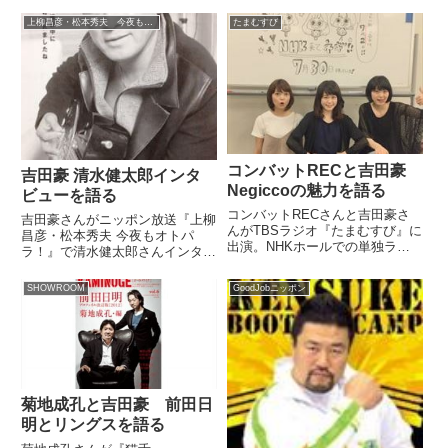
トーク。ダジャレ好きな卓球さん
後に加入したローカルアイドルグ
について話す中で同じくダジャレ
ループと、HKT48時代のギャッ
上柳昌彦・松本秀夫 今夜もオトパラ！
たまむすび
を連発していたアントニオ猪木さ
プについて話していました。?#
んについても話していました。
猫舌SHOWROOM「豪の部屋」?
#古森結衣 と至高...
コンバットRECと吉田豪
吉田豪 清水健太郎インタ
Negiccoの魅力を語る
ビューを語る
コンバットRECさんと吉田豪さ
吉田豪さんがニッポン放送『上柳
んがTBSラジオ『たまむすび』に
昌彦・松本秀夫 今夜もオトパ
出演。NHKホールでの単独ライ
ラ！』で清水健太郎さんインタビ
ブが決定したNegiccoの魅力を紹
ュー時のエピソードを紹介してい
介していました。（安東弘樹）さ
ました。（上柳昌彦）さあ、プロ
SHOWROOM
GoodJobニッポン
あ、『ニュースたまむすB』。今
インタビュアーの吉田豪さんにい
日はこちらのニュースです。
ろいろお話を伺いますが。まあ一
「NegiccoがNHKホ...
曲目がこの失恋の時の思い出とい
う...
菊地成孔と吉田豪 前田日
明とリングスを語る