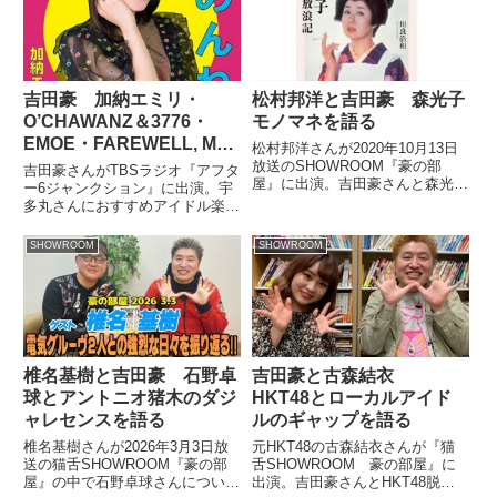
吉田豪 加納エミリ・
松村邦洋と吉田豪 森光子
O’CHAWANZ＆3776・
モノマネを語る
EMOE・FAREWELL, MY
松村邦洋さんが2020年10月13日
L.u.vを語る
放送のSHOWROOM『豪の部
吉田豪さんがTBSラジオ『アフタ
屋』に出演。吉田豪さんと森光子
ー6ジャンクション』に出演。宇
さんのモノマネについて話してい
多丸さんにおすすめアイドル楽曲
ました。#猫舌SHOWROOM 「#
として加納エミリ、O’CHAWANZ
豪の部屋 」?ご視聴ありがとうご
meets 3776、EMOE、
SHOWROOM
SHOWROOM
ざいました?@WORLDJAPAN豪
FAREWELL, MY L.u.vを紹介して
さんも大爆...
いました。（宇多丸）ということ
で...
椎名基樹と吉田豪 石野卓
吉田豪と古森結衣
球とアントニオ猪木のダジ
HKT48とローカルアイド
ャレセンスを語る
ルのギャップを語る
椎名基樹さんが2026年3月3日放
元HKT48の古森結衣さんが『猫
送の猫舌SHOWROOM『豪の部
舌SHOWROOM 豪の部屋』に
屋』の中で石野卓球さんについて
出演。吉田豪さんとHKT48脱退