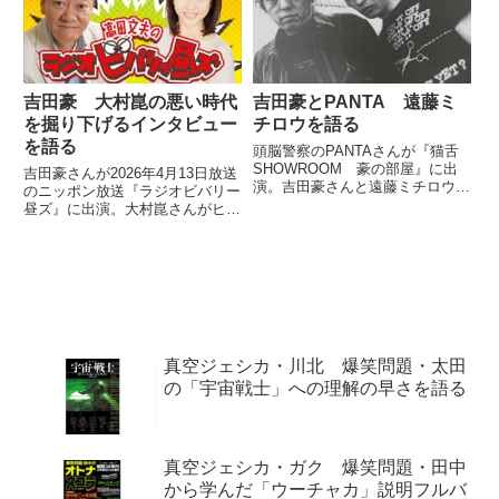
戻りますけども。いろんな人に聞
ました。
けば聞くほど異常団体だったって
いうのは...
吉田豪 大村崑の悪い時代
吉田豪とPANTA 遠藤ミ
を掘り下げるインタビュー
チロウを語る
を語る
頭脳警察のPANTAさんが『猫舌
SHOWROOM 豪の部屋』に出
吉田豪さんが2026年4月13日放送
演。吉田豪さんと遠藤ミチロウさ
のニッポン放送『ラジオビバリー
んについて話していました。#猫
昼ズ』に出演。大村崑さんがヒロ
舌SHOWROOM?「豪の部屋」?#
ポンにハマっていた悪い時代を掘
頭脳警察 #PANTA 氏とお届けし
り下げたインタビューについて話
ました、ご視聴ありがとうござい
していました。
ました?@pa...
真空ジェシカ・川北 爆笑問題・太田
の「宇宙戦士」への理解の早さを語る
真空ジェシカ・ガク 爆笑問題・田中
から学んだ「ウーチャカ」説明フルバ