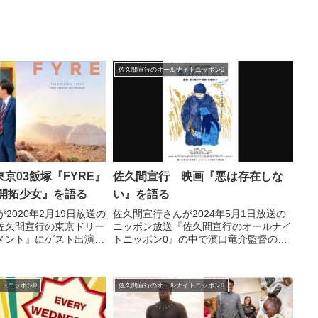
佐久間宣行のオールナイトニッポン0
京03飯塚『FYRE』
佐久間宣行 映画『悪は存在しな
未開拓少女』を語る
い』を語る
2020年2月19日放送の
佐久間宣行さんが2024年5月1日放送の
佐久間宣行の東京ドリー
ニッポン放送『佐久間宣行のオールナイ
メント』にゲスト出演。
トニッポン0』の中で濱口竜介監督の映
tflix『FYRE: 夢に終
画『悪は存在しない』について話してい
のパーティー』と『ウレ
ました。
』のつながりについて話
トニッポン0
佐久間宣行のオールナイトニッポン0