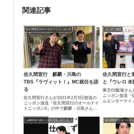
関連記事
佐久間宣行のオールナイトニッポン0
ニッポン放送
佐久間宣行 麒麟・川島の
佐久間宣行と東
TBS『ラヴィット！』MC就任を語
と『ウレロ 
る
東京03飯塚さんが
ニッポン放送『
佐久間宣行さんが2021年2月3日放送の
ムエンターテイ
ニッポン放送『佐久間宣行のオールナイ
佐久間宣行さんとNe
トニッポン0』の中で麒麟・川島さんの
わった史上最高
TBS朝の情報番組『ラヴィット！』MC
ロ 未開拓少女
就任について話していました。
山崎怜奈の誰かに話したかったこと。
佐久間宣行のオールナイ
し...