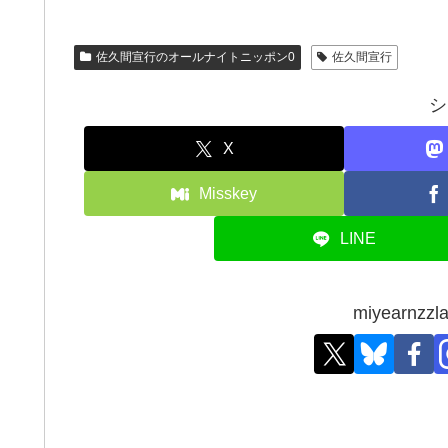
佐久間宣行のオールナイトニッポン0
佐久間宣行
シ
X
Misskey
LINE
miyearn