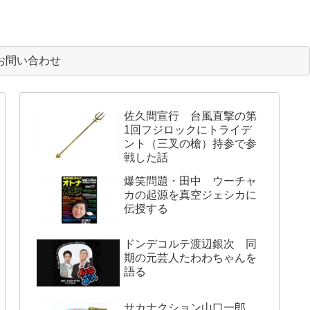
お問い合わせ
佐久間宣行 台風直撃の第
1回フジロックにトライデ
ント（三叉の槍）持参で参
戦した話
爆笑問題・田中 ウーチャ
カの起源を真空ジェシカに
伝授する
ドンデコルテ渡辺銀次 同
期の元芸人たわわちゃんを
語る
サカナクション山口一郎