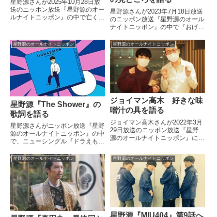
星野源さんが2025年10月28日放
送のニッポン放送『星野源のオー
星野源さんが2023年7月18日放送
ルナイトニッポン』の中で亡くな
のニッポン放送『星野源のオール
ったD'Angeloを追悼。D'Angelo楽
ナイトニッポン』の中で『おげん
曲を3曲、選曲してオンエアーし
さんのサブスク堂』の有村架純さ
ていました。
んゲスト回の見どころについて話
星野源のオールナイトニッポン
星野源のオールナイトニッポン
していました。
ジョイマン高木 好きな味
星野源『The Shower』の
噌汁の具を語る
歌詞を語る
ジョイマン高木さんが2022年3月
星野源さんがニッポン放送『星野
29日放送のニッポン放送『星野
源のオールナイトニッポン』の中
源のオールナイトニッポン』にゲ
で、ニューシングル『ドラえも
スト出演。好きな味噌汁の具につ
ん』に収録されている『The
いて話していました。
Shower』の歌詞について話して
星野源のオールナイトニッポン
星野源のオールナイトニッポン
いました。星野源『ドラえもん』
（星野源）そして、そのシングル
『ドラえもん』に入っているカ...
星野源『MIU404』第9話へ