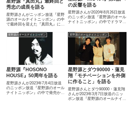
星野源『真田丸』最終回と
の反響を語る
秀忠の成長を語る
星野源さんが2020年8月26日放送
星野源さんがニッポン放送『星野
のニッポン放送『星野源のオール
源のオールナイトニッポン』の中
ナイトニッポン』の中でドラマ
で最終回を迎えた『真田丸』につ
『MIU404』第9話への反響を話し
いてトーク。星野さんが演じた徳
ていました。MIU404放送まで、
川秀忠について、三谷幸喜さんか
星野源のオールナイトニッポン
星野源のオールナイトニッポン
３時間を切りました⚡「待ってて
ら聞いた話などを交えながら話し
よー！」#MIU404 #綾野剛 #星野
ていました。来週の秀忠?いよい
源 #...
よ大阪冬の陣と夏の陣が迫って
き...
星野源『HOSONO
星野源とダウ90000・蓮見
HOUSE』50周年を語る
翔「モチベーションを外側
に作ること」を語る
星野源さんが2023年7月4日放送
のニッポン放送『星野源のオール
星野源さんとダウ90000・蓮見翔
ナイトニッポン』の中で発売から
さんが2023年3月7日放送のニッ
50周年を迎えた細野晴臣さんの
ポン放送『星野源のオールナイト
『HOSONO HOUSE』について
ニッポン』の中でモチベーション
話していました。
を外側に作ることについて、話し
ていました。