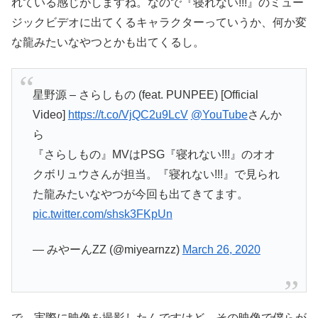
れている感じがしますね。なので『寝れない!!!』のミュー
ジックビデオに出てくるキャラクターっていうか、何か変
な龍みたいなやつとかも出てくるし。
星野源 – さらしもの (feat. PUNPEE) [Official
Video]
https://t.co/VjQC2u9LcV
@YouTube
さんか
ら
『さらしもの』MVはPSG『寝れない!!!』のオオ
クボリュウさんが担当。『寝れない!!!』で見られ
た龍みたいなやつが今回も出てきてます。
pic.twitter.com/shsk3FKpUn
— みやーんZZ (@miyearnzz)
March 26, 2020
で、実際に映像を撮影したんですけど、その映像で僕らが