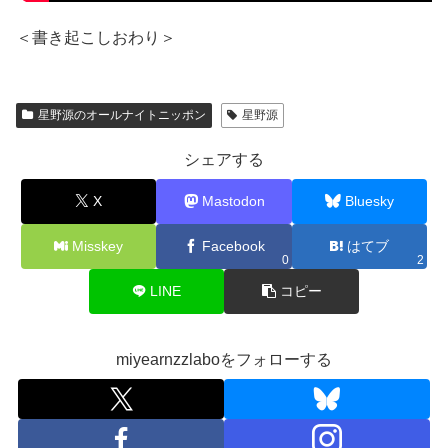
＜書き起こしおわり＞
星野源のオールナイトニッポン
星野源
シェアする
X
Mastodon
Bluesky
Misskey
Facebook
はてブ
0
2
LINE
コピー
miyearnzzlaboをフォローする