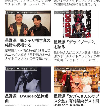
源のオールナイトニッポン』の中
源のオールナイトニッポン』の夜
でチャンス・ザ・ラッパーの
の国性調査特集に合わせて、なん
『No Problem』を紹介していま
となくエッチな曲を選曲。そこで
した。#ColoringBook available
流された6曲をまとめてみまし
星野源のオールナイトニッポン
星野源のオールナイトニッポン
now at
た。（星野源）今日はちょっと選
pic.twitter.com/vEEL3To1...
曲はなんとなくの縛りとして、夜
の国性調査なんで。なんとなくエ
ロ...
星野源 銀シャリ橋本直の
星野源『デッドプール2』
結婚を祝福する
を語る
星野源さんが2023年6月13日放送
星野源さんがニッポン放送『星野
のニッポン放送『星野源のオール
源のオールナイトニッポン』の中
ナイトニッポン』の中で銀シャリ
で映画『デッドプール2』につい
橋本直さんの結婚を祝福していま
てトーク。あまりにも好きすぎて
した。
購入したブルーレイ盤特典映像を
星野源のオールナイトニッポン
星野源のオールナイトニッポン
激推ししていました。
星野源 D’Angelo追悼選
星野源『おげんさんのサブ
曲
スク堂』有村架純ゲスト回
の見どころを語る