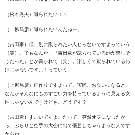
（松本秀夫）蹴られたい！？
（上柳昌彦）蹴られたいんだねー。
（吉田豪）僕、別に蹴られたい人じゃないですよっていう
（笑）。でもなんか、『吉田豪が蹴られている顔が楽しそ
うだった』とか書かれて（笑）。楽しくて蹴られているわ
けじゃないですよ！っていう。
（上柳昌彦）画作りですよって。実際、お会いになると、
なんかそんなにものすごい力を持っているように見える女
性じゃないんですけども。どうです？
（吉田豪）すごいですよ。だって、突然オフになったか
ら、ぶらりと空手の大会に出て優勝しちゃうような人です
からね。