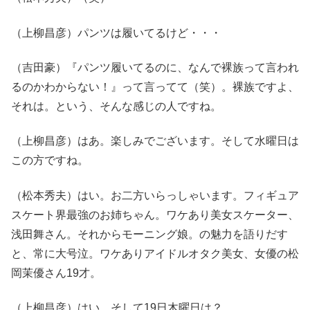
（上柳昌彦）パンツは履いてるけど・・・
（吉田豪）『パンツ履いてるのに、なんで裸族って言われ
るのかわからない！』って言ってて（笑）。裸族ですよ、
それは。という、そんな感じの人ですね。
（上柳昌彦）はあ。楽しみでございます。そして水曜日は
この方ですね。
（松本秀夫）はい。お二方いらっしゃいます。フィギュア
スケート界最強のお姉ちゃん。ワケあり美女スケーター、
浅田舞さん。それからモーニング娘。の魅力を語りだす
と、常に大号泣。ワケありアイドルオタク美女、女優の松
岡茉優さん19才。
（上柳昌彦）はい。そして19日木曜日は？