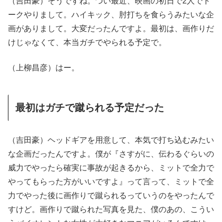
（吉田豪）そうですね。つい最近、映画の初日で2人でト
ークやりまして。ハイキック、肘打ちを食らうみたいな企
画がありまして。大変だったんですよ。最初は、画作りだ
けじゃなくて、本当ガチでやられる予定で。
（上柳昌彦）はー。
最初はガチで蹴られる予定だった
（吉田豪）ヘッドギアを用意して、本気で打ち込むみたい
な企画だったんですよ。僕が『さすがに、伝わるぐらいの
威力でやったら確実に事故が起きるから、ミットで全力で
やってもらった方がいいですよ』って言って、ミットで全
力でやった後に画作りで蹴られるっていうのをやったんで
すけど。画作りで蹴られた写真を見た、僕のあの、こうい