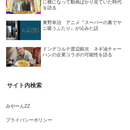
に横になって動画ばかり見ていた時代
を語る
東野幸治 アニメ『スーパーの裏でヤ
ニ吸うふたり』が沁みた話
ドンデコルテ渡辺銀次 ネギ油チャー
ハンの企業コラボの可能性を語る
サイト内検索
みやーんZZ
プライバシーポリシー