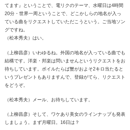
てます』ということで、電リクのテーマ、水曜日は4時間
20分・世界一周ということで、どこかしらの地名が入っ
ている曲をリクエストしていただこうという。ご当地ソン
グですね。
（松本秀夫）はい。
（上柳昌彦）いわゆるね。外国の地名が入っている曲でも
結構です。洋楽・邦楽は問いませんというリクエストをお
待ちしています。ボイルたらば蟹がおよそ2キロ当たると
いうプレゼントもありますんで、登録がてら、リクエスト
をどうぞ。
（松本秀夫）メール、お待ちしています。
（上柳昌彦）そして、ワケあり美女のラインナップも発表
しましょう。まず月曜日。16日は？