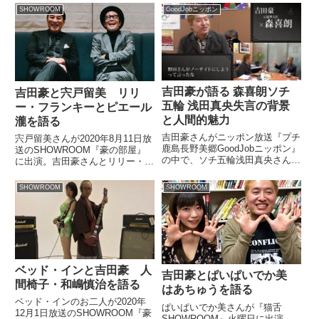
SHOWROOM
GoodJobニッポン
吉田豪が語る 森喜朗ソチ
吉田豪と宍戸留美 リリ
五輪 浅田真央失言の背景
ー・フランキーとピエール
と人間的魅力
瀧を語る
吉田豪さんがニッポン放送『プチ
宍戸留美さんが2020年8月11日放
鹿島長野美郷GoodJobニッポン』
送のSHOWROOM『豪の部屋』
の中で、ソチ五輪浅田真央さんに
に出演。吉田豪さんとリリー・フ
対する失言で問題になっている森
ランキーさん、ピエール瀧さんに
喜朗元首相について話していまし
ついて話していました。たまに読
SHOWROOM
SHOWROOM
た。（プチ鹿島）さあ、ソチ五輪
み返すと元気になります。ピエー
特集ということなんですが。豪さ
ル瀧×リリー・フランキー「サブ
ん的にどうなんですか？ソ...
カル畑の人はもれなくダ...
ベッド・インと吉田豪 人
吉田豪とぱいぱいでか美
間椅子・和嶋慎治を語る
はあちゅうを語る
ベッド・インのお二人が2020年
ぱいぱいでか美さんが『猫舌
12月1日放送のSHOWROOM『豪
SHOWROOM』火曜日に出演。