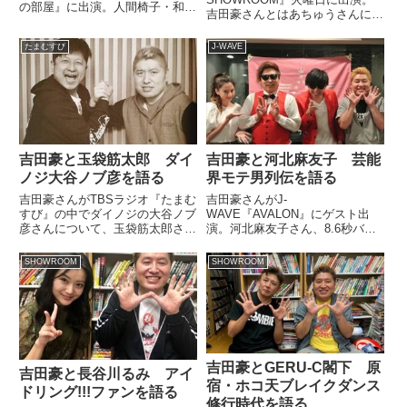
の部屋』に出演。人間椅子・和嶋
吉田豪さんとはあちゅうさんにつ
慎治さんについて話していまし
いて話していました。
た。本日の一枚?✨#猫舌
たまむすび
J-WAVE
SHOWROOM 「#豪の部屋 」?ご
視聴ありがとうございました?
@WORLDJAPAN#...
吉田豪と玉袋筋太郎 ダイ
吉田豪と河北麻友子 芸能
ノジ大谷ノブ彦を語る
界モテ男列伝を語る
吉田豪さんがTBSラジオ『たまむ
吉田豪さんがJ-
すび』の中でダイノジの大谷ノブ
WAVE『AVALON』にゲスト出
彦さんについて、玉袋筋太郎さ
演。河北麻友子さん、8.6秒バズ
ん、安東弘樹さんとともに話して
ーカさんらと芸能界のモテ男伝説
いました。（安東弘樹）さあ、こ
について話していました。J-
SHOWROOM
SHOWROOM
のコーナーでは豪さんがこれまで
WAVE『AVALON』、久し振りに
インタビューしてきた一筋縄では
体験したかなりのアウェイ戦でし
いかない有名人の様々なその筋
た。主なリスナー層は中高生との
の...
こと...
吉田豪とGERU-C閣下 原
吉田豪と長谷川るみ アイ
宿・ホコ天ブレイクダンス
ドリング!!!ファンを語る
修行時代を語る