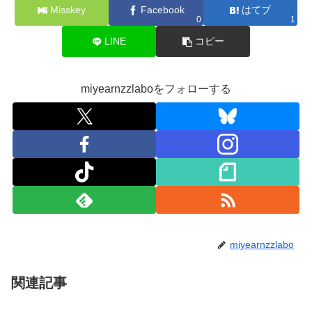
Misskey
Facebook
はてブ
0
1
LINE
コピー
miyearnzzlaboをフォローする
miyearnzzlabo
関連記事