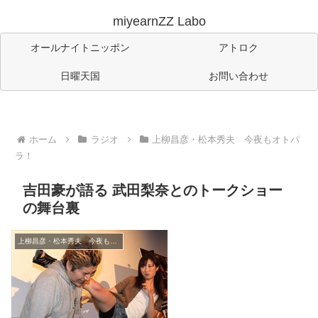
miyearnZZ Labo
オールナイトニッポン
アトロク
日曜天国
お問い合わせ
ホーム
ラジオ
上柳昌彦・松本秀夫 今夜もオトパ
ラ！
吉田豪が語る 武田梨奈とのトークショー
の舞台裏
上柳昌彦・松本秀夫 今夜もオトパラ！