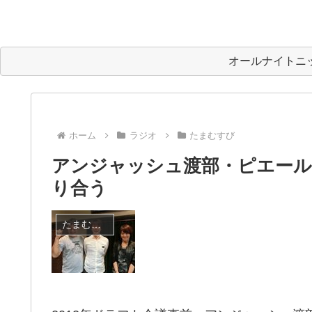
オールナイトニ
ホーム
ラジオ
たまむすび
アンジャッシュ渡部・ピエール瀧
り合う
たまむすび