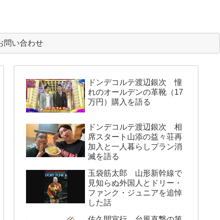
お問い合わせ
ドンデコルテ渡辺銀次 憧
れのオールデンの革靴（17
万円）購入を語る
ドンデコルテ渡辺銀次 相
席スタート山添の益々荘再
加入と一人暮らしプラン消
滅を語る
玉袋筋太郎 山形新幹線で
見知らぬ外国人とドリー・
ファンク・ジュニアを追悼
した話
佐久間宣行 台風直撃の第