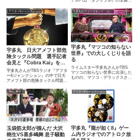
アルバム『ダンサブル』の全曲と
とドラマ『大豆田とわ子と三人の
プロデューサーやゲスト、そして
元夫』について話していました。
ALI-KICKプロデュース曲『Back
アフター6ジャンクション
宇多丸のウィークエンド・シャッフル
＆Force』について話していまし
た。【ライムスター11th. アルバ
ム『...
宇多丸『マツコの知らない
宇多丸 日大アメフト部危
世界』での大しくじりを語
険タックル問題 選手記者
る
会見と『Cobra Kai』を語
ライムスター宇多丸さんがTBS
る
宇多丸さんがTBSラジオ『アフタ
マツコの知らない世界に出演した
ー6ジャンクション』の中で日大
ものの、マツコ・デラックスさん
アメフト部の危険タックル問題に
とのトークが全く噛み合わなかっ
ついてトーク。選手の記者会見を
た件について、TBSラジオ『タマ
見ながら連想した映画『ベスト・
フル』で話していました。（宇多
5時に夢中！
アフター6ジャンクション
キッド』と『Cobra Kai』につい
丸）僕の所属しているグループ、
て話していました。日大の加害者
ライムスターのMUMMY-...
選手が日本記者クラブ...
宇多丸『龍が如く8』ゲー
玉袋筋太郎が掴んだ 大沢
ム内ラジオでのアトロク放
樹生VS喜多嶋舞 息子騒動