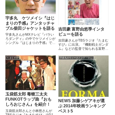
宇多丸 ケツメイシ『はじ
まりの予感』アンタッチャ
ブル柴田ジャケットを語る
吉田豪 富野由悠季インタ
ビューを語る
宇多丸さんがMXテレビ『バラい
ろダンディ』の中でケツメイシが
吉田豪さんがTBSラジオ『たまむ
シングル『はじまりの予感』でジ
すび』に出演。『機動戦士ガンダ
ャケット写真にアンタッチャブル
ム』などの監督で知られる富野由
柴田さんを起用した件について話
悠季さんにインタビューした際の
していました。 はじまりの予感
話をしていました。（玉袋筋太
たまむすび
宇多丸のウィークエンド・シャッフル
#色んな人に色んなメッセージを
郎）さあさあ、どっから行こうか
込めてのこれ #ケツメイシ ...
ね？豪ちゃん。（小林悠）1（の
筋）から行きますか？どうしま
す...
玉袋筋太郎 毒蝮三太夫
FUNKOTラップ曲『おも
NEWS 加藤シゲアキが選
しろおじさん』を紹介！
ぶ 2014年映画ランキング
玉袋筋太郎さんと小林悠さんが
ベスト5
TBSラジオ『たまむすび』でDJ