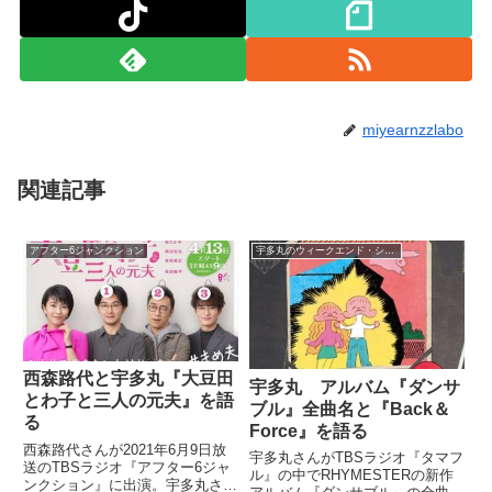
miyearnzzlabo
関連記事
アフター6ジャンクション
宇多丸のウィークエンド・シャッフル
西森路代と宇多丸『大豆田
宇多丸 アルバム『ダンサ
とわ子と三人の元夫』を語
ブル』全曲名と『Back＆
る
Force』を語る
西森路代さんが2021年6月9日放
宇多丸さんがTBSラジオ『タマフ
送のTBSラジオ『アフター6ジャ
ル』の中でRHYMESTERの新作
ンクション』に出演。宇多丸さん