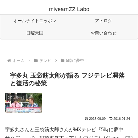
miyearnZZ Labo
オールナイトニッポン
アトロク
日曜天国
お問い合わせ
ホーム
テレビ
5時に夢中！
宇多丸 玉袋筋太郎が語る フジテレビ凋落
と復活の秘策
5時に夢中！
2013.09.09
2016.01.24
宇多丸さんと玉袋筋太郎さんがMXテレビ『5時に夢中！