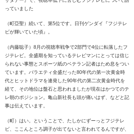
サタデー』で、視聴率低下に苦しむフジテレビについて語
っていました
（町亞聖）続いて、第5位です。日刊ゲンダイ『フジテレ
ビが輝いていた頃』。
（内藤聡子）8月の視聴率戦争で2部門で4位に転落したフ
ジテレビ。全盛期を知っているテレビマンにとっては信じ
られない事態とスポーツ紙のベテラン記者はため息をつい
ています。バラエティ全盛だった80年代の第一次黄金時
代とヒットドラマを連発した90年代の第二次黄金時代を
経て、その地位は盤石と思われましたが現在はかつてのテ
レ朝のポジション。亀山新社長も頭が痛いはず、などと記
事は伝えています。
（町）はい。ということで、たしかにずーっとフジテレ
ビ、ここんところ調子が出てないと言われてるんですが、