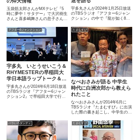
送を語る
の仰天情報
宇多丸さんが2024年1月25日放送
玉袋筋太郎さんがMXテレビ『5
のTBSラジオ『アフター6ジャン
時に夢中！サタデー』で大沢樹生
クション』の中で『龍が如く8』
さんと喜多嶋舞さんの息子さんの
のゲーム内ラジオの番組としてア
血縁関係をめぐる騒動の仰天情報
トロク2が登場することについて
を話していました。（町亞聖）続
アフター6ジャンクション
たまむすび
トーク。実際の『龍が如く8』世
いて第七位です。夕刊フジ。『大
界の内容を織り込んだ画期的なラ
沢VS喜多嶋 情報の出どころ
ジオ放送について話していまし
は？』（内藤聡子）父親と長男は
た。
血...
宇多丸 いとうせいこう＆
RHYMESTERの早稲田大
学日本語ラップトーク＆ラ
なべおさみが語る 中学生
イブを語る
宇多丸さんが2024年6月18日放送
時代に白洲次郎から教えら
のTBSラジオ『アフター6ジャン
れたこと
クション2』で早稲田大学で行わ
れた『ライムス・いとうのスペシ
なべおさみさんが2014年6月に
ャル・セッション「日本語とラッ
TBSラジオ『たまむすび』に出演
プ＠早稲田」』の模様を振り返っ
した際の書き起こし。中学生の時
ていました。
に偶然出会った白洲次郎さんから
教えられたことについて話してい
バラいろダンディ
たまむすび
ました。（玉袋筋太郎）まあ、気
になるのがやっぱりその1から行
っちゃってもいいと思うんで...