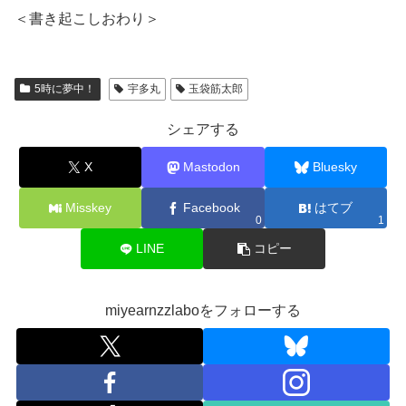
＜書き起こしおわり＞
5時に夢中！
宇多丸
玉袋筋太郎
シェアする
X
Mastodon
Bluesky
Misskey
Facebook
はてブ
0
1
LINE
コピー
miyearnzzlaboをフォローする