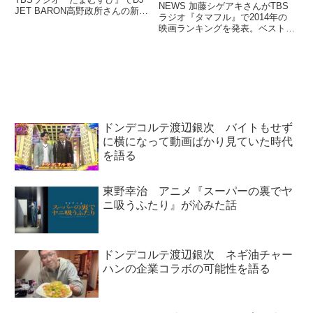
NEWS 加藤シゲアキさんがTBS
JET BARON高野政所さんの新曲
ラジオ『タマフル』で2014年の
『おもしろおじさん』に毒蝮三太
映画ランキングを発表。ベスト5
夫さんが参加したニュースを紹介
の作品を紹介していました。（宇
していました。おもしろおじ神
多丸）ここでは、ジャニーズの信
（しん）と俺たちおもしろおじさ
頼できるアイツこと、NEWS 加
ん訓練生！ RT @n...
藤シゲアキさんの2014年映画ベ
スト5を紹介いたしま...
ドンデコルテ渡辺銀次 バイトもせず
に横になって動画ばかり見ていた時代
を語る
東野幸治 アニメ『スーパーの裏でヤ
ニ吸うふたり』が沁みた話
ドンデコルテ渡辺銀次 ネギ油チャー
ハンの企業コラボの可能性を語る