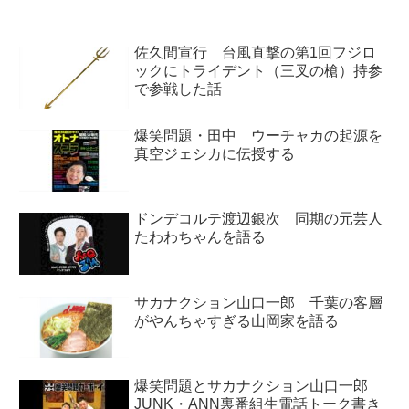
佐久間宣行 台風直撃の第1回フジロ
ックにトライデント（三叉の槍）持参
で参戦した話
爆笑問題・田中 ウーチャカの起源を
真空ジェシカに伝授する
ドンデコルテ渡辺銀次 同期の元芸人
たわわちゃんを語る
サカナクション山口一郎 千葉の客層
がやんちゃすぎる山岡家を語る
爆笑問題とサカナクション山口一郎
JUNK・ANN裏番組生電話トーク書き