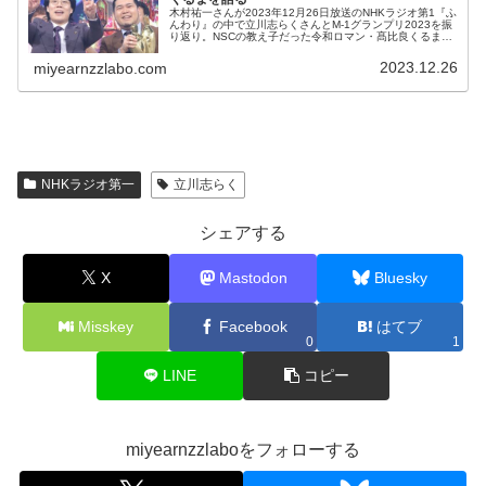
木村祐一さんが2023年12月26日放送のNHKラジオ第1『ふ
んわり』の中で立川志らくさんとM-1グランプリ2023を振
り返り。NSCの教え子だった令和ロマン・髙比良くるまさ
んの学生時代の印象を話していました。
2023.12.26
miyearnzzlabo.com
NHKラジオ第一
立川志らく
シェアする
X
Mastodon
Bluesky
Misskey
Facebook
はてブ
0
1
LINE
コピー
miyearnzzlaboをフォローする