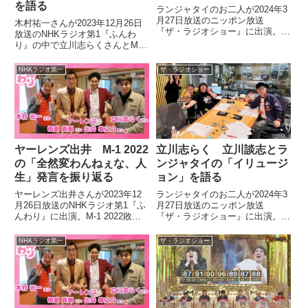
を語る
ランジャタイのお二人が2024年3
月27日放送のニッポン放送
木村祐一さんが2023年12月26日
『ザ・ラジオショー』に出演。立
放送のNHKラジオ第1『ふんわ
川志らくさんとZAZEN BOYS・
り』の中で立川志らくさんとM-1
NUMBER GIRLの向井秀徳さんに
グランプリ2023を振り返り。
ついて話していました。
NSCの教え子だった令和ロマ
NHKラジオ第一
ザ・ラジオショー
ン・髙比良くるまさんの学生時代
の印象を話していました。
ヤーレンズ出井 M-1 2022
立川志らく 立川談志とラ
の「全然変わんねぇな、人
ンジャタイの「イリュージ
生」発言を振り返る
ョン」を語る
ヤーレンズ出井さんが2023年12
ランジャタイのお二人が2024年3
月26日放送のNHKラジオ第1『ふ
月27日放送のニッポン放送
んわり』に出演。M-1 2022敗者
『ザ・ラジオショー』に出演。立
復活戦敗退後、密着カメラに対し
川志らくさんが立川談志さんとラ
て語った「全然変わんねぇな、人
ンジャタイの「イリュージョン」
NHKラジオ第一
ザ・ラジオショー
生」という発言について話してい
について話していました。
ました。