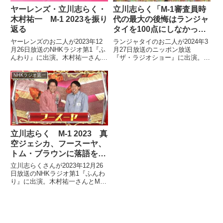
ヤーレンズ・立川志らく・
立川志らく「M-1審査員時
木村祐一 M-1 2023を振り
代の最大の後悔はランジャ
返る
タイを100点にしなかった
こと」
ヤーレンズのお二人が2023年12
ランジャタイのお二人が2024年3
月26日放送のNHKラジオ第1『ふ
月27日放送のニッポン放送
んわり』に出演。木村祐一さん、
『ザ・ラジオショー』に出演。立
立川志らくさんとM-1グランプリ
川志らくさんが「5年間務めたM-
2023を振り返っていました。
1審査員の最大の後悔はランジャ
NHKラジオ第一
タイに100点をつけなかったこ
と」と話していました。
立川志らく M-1 2023 真
空ジェシカ、フースーヤ、
トム・ブラウンに落語を感
じた話
立川志らくさんが2023年12月26
日放送のNHKラジオ第1『ふんわ
り』に出演。木村祐一さんとM-1
グランプリ2023を振り返る中で
真空ジェシカやフースーヤ、ト
ム・ブラウンに落語を感じたと話
していました。