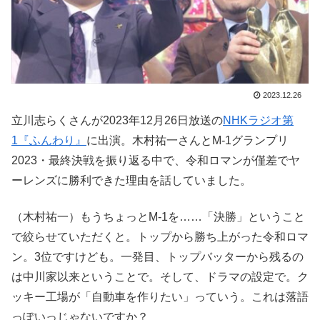
2023.12.26
立川志らくさんが2023年12月26日放送の
NHKラジオ第
1『ふんわり』
に出演。木村祐一さんとM-1グランプリ
2023・最終決戦を振り返る中で、令和ロマンが僅差でヤ
ーレンズに勝利できた理由を話していました。
（木村祐一）もうちょっとM-1を……「決勝」ということ
で絞らせていただくと。トップから勝ち上がった令和ロマ
ン。3位ですけども。一発目、トップバッターから残るの
は中川家以来ということで。そして、ドラマの設定で。ク
ッキー工場が「自動車を作りたい」っていう。これは落語
っぽいっじゃないですか？