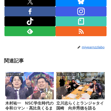
miyearnzzlabo
関連記事
NHKラジオ第一
ザ・ラジオショー
木村祐一 NSC学生時代の
立川志らくとランジャタイ
令和ロマン・髙比良くるま
国崎 向井秀徳を語る