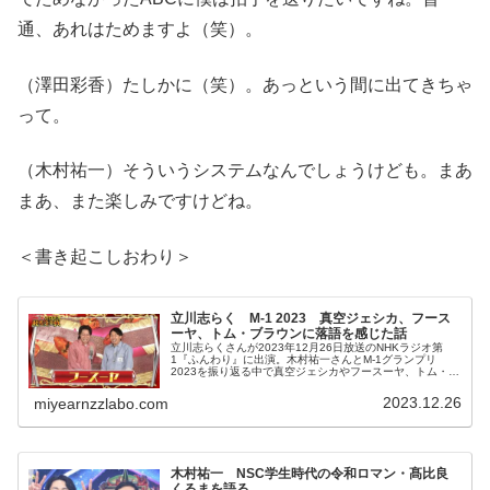
通、あれはためますよ（笑）。
（澤田彩香）たしかに（笑）。あっという間に出てきちゃ
って。
（木村祐一）そういうシステムなんでしょうけども。まあ
まあ、また楽しみですけどね。
＜書き起こしおわり＞
立川志らく M-1 2023 真空ジェシカ、フース
ーヤ、トム・ブラウンに落語を感じた話
立川志らくさんが2023年12月26日放送のNHKラジオ第
1『ふんわり』に出演。木村祐一さんとM-1グランプリ
2023を振り返る中で真空ジェシカやフースーヤ、トム・ブ
ラウンに落語を感じたと話していました。
2023.12.26
miyearnzzlabo.com
木村祐一 NSC学生時代の令和ロマン・髙比良
くるまを語る