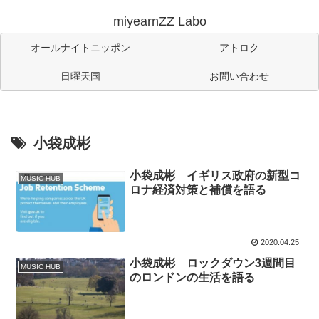
miyearnZZ Labo
オールナイトニッポン
アトロク
日曜天国
お問い合わせ
小袋成彬
小袋成彬 イギリス政府の新型コ
MUSIC HUB
ロナ経済対策と補償を語る
2020.04.25
小袋成彬 ロックダウン3週間目
MUSIC HUB
のロンドンの生活を語る