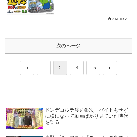
2020.03.29
次のページ
前
次
1
2
3
15
へ
へ
ドンデコルテ渡辺銀次 バイトもせず
に横になって動画ばかり見ていた時代
を語る