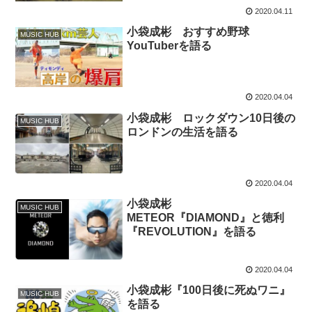
2020.04.11
小袋成彬 おすすめ野球
MUSIC HUB
YouTuberを語る
2020.04.04
小袋成彬 ロックダウン10日後の
MUSIC HUB
ロンドンの生活を語る
2020.04.04
小袋成彬
MUSIC HUB
METEOR『DIAMOND』と徳利
『REVOLUTION』を語る
2020.04.04
小袋成彬『100日後に死ぬワニ』
MUSIC HUB
を語る