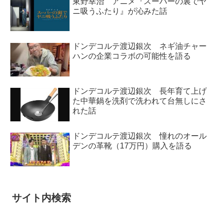
東野幸治 アニメ『スーパーの裏でヤ
ニ吸うふたり』が沁みた話
ドンデコルテ渡辺銀次 ネギ油チャー
ハンの企業コラボの可能性を語る
ドンデコルテ渡辺銀次 長年育て上げ
た中華鍋を洗剤で洗われて台無しにさ
れた話
ドンデコルテ渡辺銀次 憧れのオール
デンの革靴（17万円）購入を語る
サイト内検索