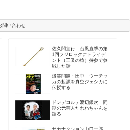
お問い合わせ
佐久間宣行 台風直撃の第
1回フジロックにトライデ
ント（三叉の槍）持参で参
戦した話
爆笑問題・田中 ウーチャ
カの起源を真空ジェシカに
伝授する
ドンデコルテ渡辺銀次 同
期の元芸人たわわちゃんを
語る
サカナクション山口一郎