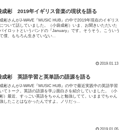
袋成彬 2019年イギリス音楽の現状を語る
成彬さんがJ-WAVE『MUSIC HUB』の中で2019年現在のイギリス
について話していました。（小袋成彬）いま、お聞きいただいた
パイロットというバンドの『January』です。そうそう。こういう
て僕、もちろん生きていない...
2019.01.13
袋成彬 英語学習と英単語の語源を語る
成彬さんがJ-WAVE『MUSIC HUB』の中で最近実践中の英語学習
いてトーク。英語の語源を学ぶ面白さを紹介していました。（小
彬）最近、すっごい英語をちゃんと勉強してて。いままでちゃん
強したことはなかったんですよ。ノリだっ...
2019.01.05