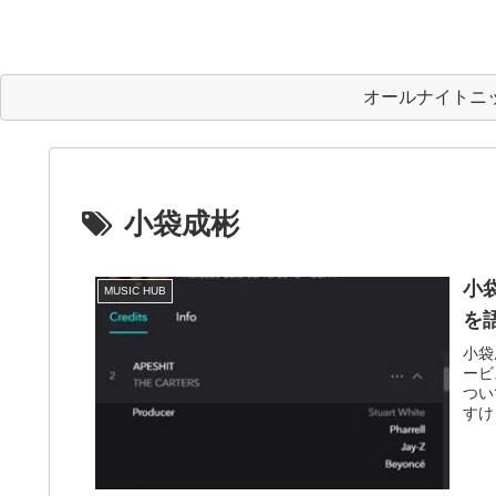
オールナイトニ
小袋成彬
小袋
MUSIC HUB
を
小袋
ービ
つい
すけど