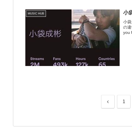
小袋
MUSIC HUB
小袋成
の違い
you f
前
1
へ