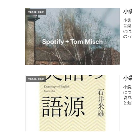
小
MUSIC HUB
小袋
音楽
のは
のっ
小
MUSIC HUB
小袋
につ
袋成
と勉