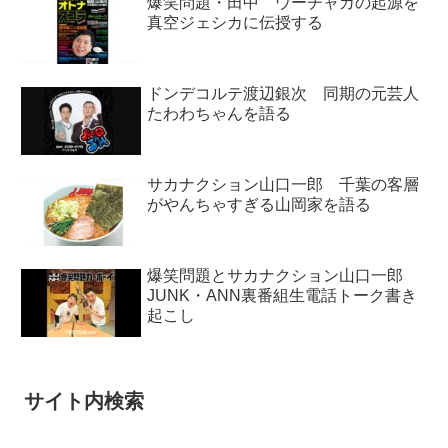
爆笑問題・田中 ウーチャカの起源を
真空ジェシカに伝授する
ドンデコルテ渡辺銀次 同期の元芸人
たわわちゃんを語る
サカナクション山口一郎 千葉の客層
がやんちゃすぎる山岡家を語る
爆笑問題とサカナクション山口一郎
JUNK・ANN裏番組生電話トーク書き
起こし
サイト内検索