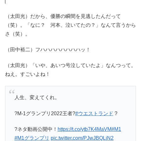
（太田光）だから、優勝の瞬間を見逃したんだって
（笑）。「なに？ 河本、泣いてたの？」なんて言うから
さ（笑）。
（田中裕二）フハハハハハハハハッ！
（太田光）「いや、あいつ号泣していたよ」なんつって。
ねえ。すごいよね！
人生、変えてくれ。
?M-1グランプリ2022王者?
#ウエストランド
?
?ネタ動画公開中！
https://t.co/ytb7K4MaVM
#M1
#M1グランプリ
pic.twitter.com/PJwJBQLjN2