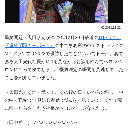
2022.12.21
爆笑問題・太田さんが2022年12月20日放送の
TBSラジオ
『爆笑問題カーボーイ』
の中で事務所のウエストランドの
M-1グランプリ2022で優勝したことについてトーク。妻で
ある太田光代社長がM-1を見ながらお酒を飲んでベロンベ
ロンになって寝てしまい、優勝決定の瞬間を見逃していた
ことを紹介していました。
（太田光）それで慌てて、その後の日テレからの帰り、車
の中でTVerで（見逃し配信でM-1を）見ていて。それで家
に帰ったらさ、もう社長がベロンベロンなんだよ。
（田中裕二）フハハハハハハハハッ！