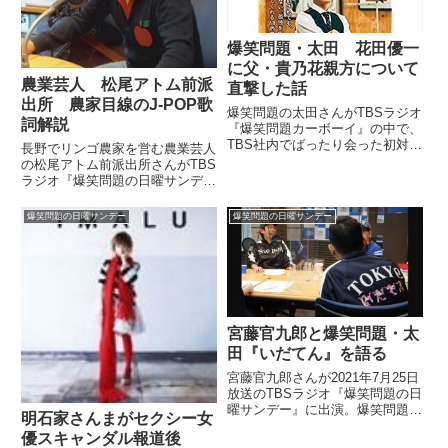
爆笑問題・太田 花田優一
に父・貴乃花親方について
農業芸人 松尾アトム前派
直撃した話
出所 農家目線のJ-POP歌
爆笑問題の太田さんがTBSラジオ
詞解説
『爆笑問題カーボーイ』の中で、
TBS社内でばったり会った初対面
長野でリンゴ農家を営む農業芸人
の花田優一さんに、日馬富士問題
の松尾アトム前派出所さんがTBS
で話題の父・貴乃花親方について
ラジオ『爆笑問題の日曜サンデ
直撃した話をしていました。（太
ー』に出演。農家目線のJ-POP歌
田光）だからいま談志師匠が生き
詞解説を披露していました。（松
爆笑問題の日曜サンデー
爆笑問題の日曜サンデー
ていりゃあなって。相撲のあ...
尾アトム前派出所）あの、いまち
ょうど椎名林檎さんの曲が。『り
んごのうた』が流れているん...
宮藤官九郎と爆笑問題・太
田『いだてん』を語る
宮藤官九郎さんが2021年7月25日
放送のTBSラジオ『爆笑問題の日
曜サンデー』に出演。爆笑問題・
明石家さんまがセクシー女
太田さんとドラマ『いだてん』に
優スキャンダル報道後
ついて話していました。