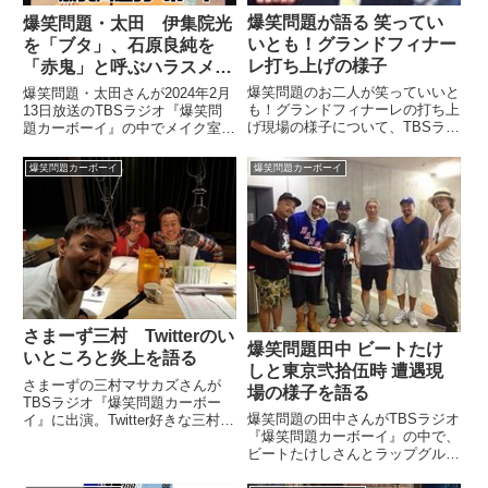
爆笑問題が語る 笑ってい
爆笑問題・太田 伊集院光
いとも！グランドフィナー
を「ブタ」、石原良純を
レ打ち上げの様子
「赤鬼」と呼ぶハラスメン
トを語る
爆笑問題のお二人が笑っていいと
爆笑問題・太田さんが2024年2月
も！グランドフィナーレの打ち上
13日放送のTBSラジオ『爆笑問
げ現場の様子について、TBSラジ
題カーボーイ』の中でメイク室で
オ『爆笑問題カーボーイ』で語っ
出会った伊集院光さんを「ブ
ていました。（田中裕二）太田さ
タ」、石原良純さんを「赤鬼」と
爆笑問題カーボーイ
爆笑問題カーボーイ
ん、一睡もしてないでしょ？（太
呼んで「文春に訴えてやる！」と
田光）一睡もしてないですよ。昨
言われたことについて話していま
日、いいとも終わって、打ち上...
した。
さまーず三村 Twitterのい
爆笑問題田中 ビートたけ
いところと炎上を語る
しと東京弐拾伍時 遭遇現
さまーずの三村マサカズさんが
場の様子を語る
TBSラジオ『爆笑問題カーボー
爆笑問題の田中さんがTBSラジオ
イ』に出演。Twitter好きな三村さ
『爆笑問題カーボーイ』の中で、
んがTwitterのいいところ、そして
ビートたけしさんとラップグルー
度々遭遇する炎上について話して
プ東京弐拾伍時のメンバーがTBS
いました。これから、一時から爆