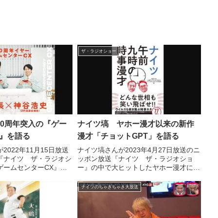
ザ・ラジオショー
20周年突入の『ゲー
ナイツ塙 ヤホー漫才以来の新作
X』を語る
漫才「チョットGPT」を語る
2022年11月15日放送
ナイツ塙さんが2023年4月27日放送のニ
『ナイツ ザ・ラジオシ
ッポン放送『ナイツ ザ・ラジオショ
ゲームセンターCX』の
ー』の中で大ヒットしたヤホー漫才に代
ナイツのお二人、山崎ケ
わる15年ぶりの新作漫才「チョット
いました。
GPT」について話していました。
ナイツのちゃきちゃき大放送