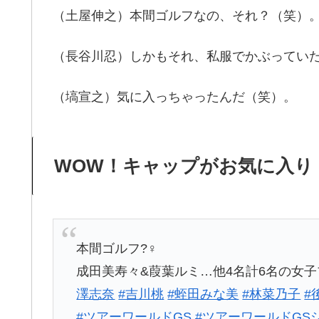
（土屋伸之）本間ゴルフなの、それ？（笑）
（長谷川忍）しかもそれ、私服でかぶってい
（塙宣之）気に入っちゃったんだ（笑）。
WOW！キャップがお気に入り
本間ゴルフ?️‍♀️
成田美寿々&葭葉ルミ…他4名計6名の女子
澤志奈
#吉川桃
#蛭田みな美
#林菜乃子
#
#ツアーワールドGS
#ツアーワールドGS