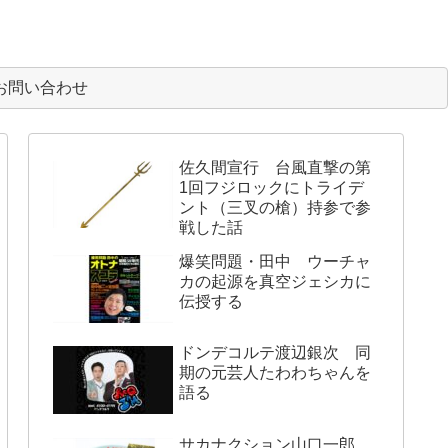
お問い合わせ
佐久間宣行 台風直撃の第
1回フジロックにトライデ
ント（三叉の槍）持参で参
戦した話
爆笑問題・田中 ウーチャ
カの起源を真空ジェシカに
伝授する
ドンデコルテ渡辺銀次 同
期の元芸人たわわちゃんを
語る
サカナクション山口一郎