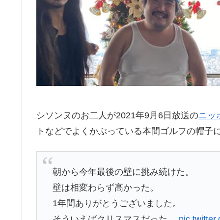
シソンヌのお二人が2021年9月6日放送の
ニッ
トなどでよくかぶっている本間ゴルフの帽子
朝から今年最後の壁に挑み続けた。
壁は相変わらず高かった。
1年間ありがとうございました。
そういえばクリスマスだった。
pic.twitt