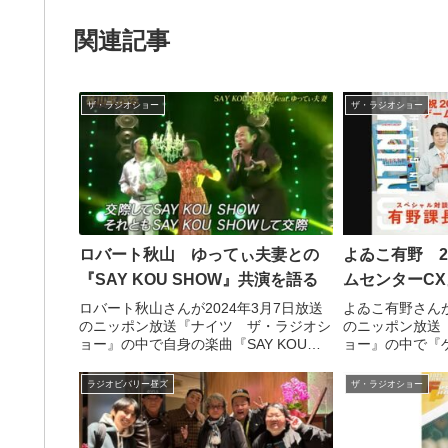
関連記事
ザ・ラジオショー
ザ・ラジオショー
ロバート秋山 ゆってぃ夫妻との
よゐこ有野 
『SAY KOU SHOW』共演を語る
ムセンターC
ロバート秋山さんが2024年3月7日放送
よゐこ有野さんが
のニッポン放送『ナイツ ザ・ラジオシ
のニッポン放送
ョー』の中で自身の楽曲『SAY KOU
ョー』の中で『
SHOW』についてトーク。曲を作ったき
変遷について、
っかけや、ゆってぃ夫妻との『SAY
イさんと話して
ラジオビバリー昼ズ
ザ・ラジオショー
KOU SHOW』共演について話していま
した。