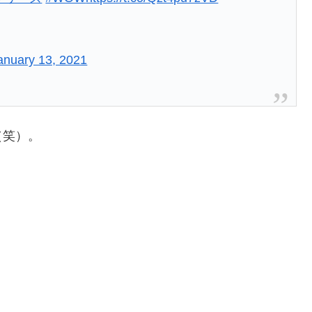
anuary 13, 2021
（笑）。
。