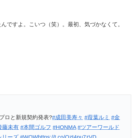
。
たんですよ。こいつ（笑）。最初、気づかなくて。
プロと新規契約発表?
#成田美寿々
#葭葉ルミ
#金
後藤未有
#本間ゴルフ
#HONMA
#ツアーワールド
シリーズ
#WOW
https://t.co/Qzt4pu7zVD