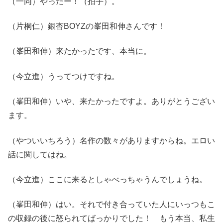
（一同）やったー！（拍手）。
（片桐仁）銀杏BOYZの峯田和伸さんです！
（峯田和伸）来たかったです、本当に。
（今立進）うってつけですね。
（峯田和伸）いや、来たかったですよ。ありがとうござい
ます。
（やついいちろう）名作の数々がありますからね。エロい
話に関してはね。
（今立進）ここに来るとしゃべっちゃうんでしょうね。
（峯田和伸）はい。それで付き合っていた人にいっつもこ
の収録の後に怒られてばっかりでした！ もう本当、私生