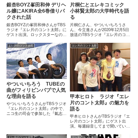
銀杏BOYZ峯田和伸 デリヘ
片桐仁とエレキコミック
ル嬢にAKIRA全6巻借りパ
小林賢太郎の大学時代を語
クされた話
る
銀杏BOYZの峯田和伸さんがTBS
片桐仁さん、やついいちろうさ
ラジオ『エレ片のコント太郎』に
ん、今立進さんが2020年12月5日
ゲスト出演。ロックスターなのに
放送のTBSラジオ『エレ片のコン
峯田さんに女っ気がないという話
ト太郎』でパフォーマー引退を発
から、峯田さんが呼んだデリヘル
表した小林賢太郎さんについてト
エレ片のコント太郎
エレ片のコント太郎
嬢にAKIRAを借りパクされたエ
ーク。大学時代の小林賢太郎さん
ピソードを語っていました。今日
について話していました。（やつ
深夜1時からTBSラジオ...
いいちろう）出会いはなん...
やついいちろう TUBEの
曲がフィリピンパブで人気
な理由を語る
甲本ヒロト ラジオ『エレ
片のコント太郎』の魅力を
やついいちろうさんがTBSラジオ
語る
『エレ片のコント太郎』の中で、
ニコ生の司会で参加した『氣志團
甲本ヒロトさんがTBSラジオ『エ
万博』で出演者のTUBE・前田さ
レ片のコント太郎』にゲスト出
んに聞いた、フィリピンパブで
演。毎週録音してまで聞いている
TUBEの曲を歌うとモテる理由に
エレ片の魅力について話していま
ついて、話していました。（やつ
した。（やついいちろう）いつ頃
エレ片のコント太郎
エレ片のコント太郎