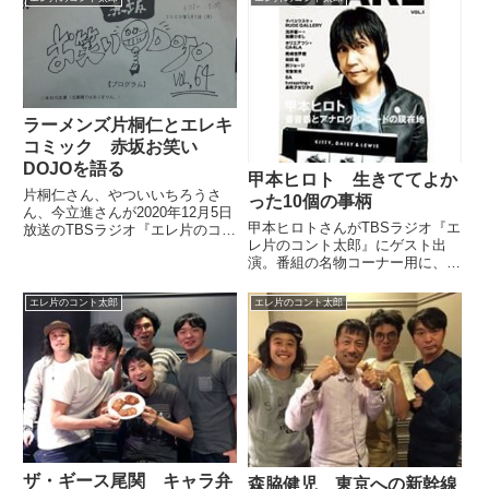
いいちろう）メンバーが、だ...
から聞かれてるんですか？（甲本
ヒロト）もともとは『土曜日もや
ってる！』という感じで、聞け
る...
ラーメンズ片桐仁とエレキ
コミック 赤坂お笑い
DOJOを語る
甲本ヒロト 生きててよか
片桐仁さん、やついいちろうさ
った10個の事柄
ん、今立進さんが2020年12月5日
甲本ヒロトさんがTBSラジオ『エ
放送のTBSラジオ『エレ片のコン
レ片のコント太郎』にゲスト出
ト太郎』でパフォーマー引退を発
演。番組の名物コーナー用に、自
表した小林賢太郎さんについてト
身がいままでの人生で『生きてて
ーク。赤坂お笑いDOJOの思い出
よかった』と感じた10個の事柄
を話していました。#お笑いフラ
エレ片のコント太郎
エレ片のコント太郎
をまとめ、披露していました。
イヤーコレクション v...
（やついいちろう）生きててよか
った10個の事柄！（BGM ル
イ...
ザ・ギース尾関 キャラ弁
森脇健児 東京への新幹線