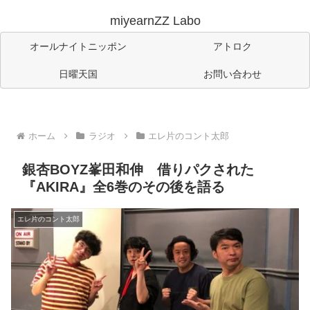
miyearnZZ Labo
オールナイトニッポン
アトロク
日曜天国
お問い合わせ
ホーム
ラジオ
エレ片のコント太郎
銀杏BOYZ峯田和伸 借りパクされた
『AKIRA』全6巻のその後を語る
エレ片のコント太郎