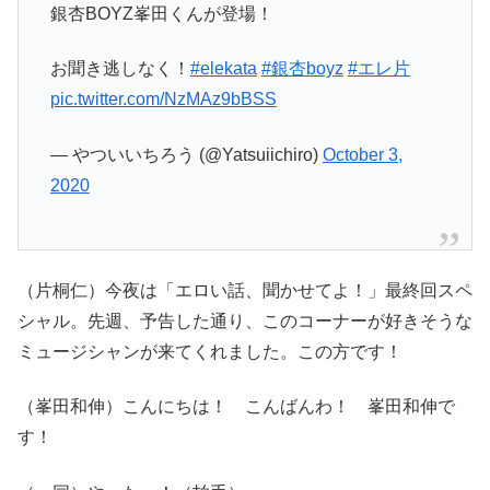
銀杏BOYZ峯田くんが登場！
お聞き逃しなく！
#elekata
#銀杏boyz
#エレ片
pic.twitter.com/NzMAz9bBSS
— やついいちろう (@Yatsuiichiro)
October 3,
2020
（片桐仁）今夜は「エロい話、聞かせてよ！」最終回スペ
シャル。先週、予告した通り、このコーナーが好きそうな
ミュージシャンが来てくれました。この方です！
（峯田和伸）こんにちは！ こんばんわ！ 峯田和伸で
す！