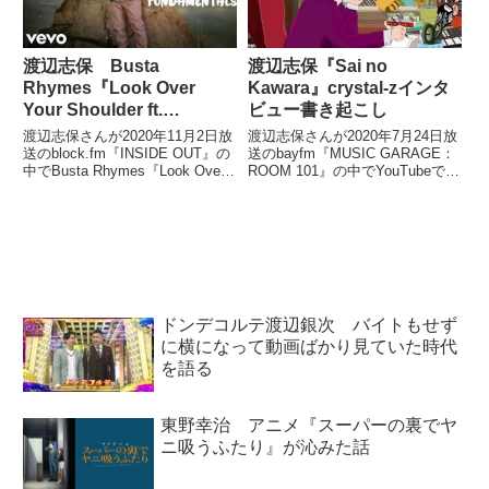
渡辺志保 Busta
渡辺志保『Sai no
Rhymes『Look Over
Kawara』crystal-zインタ
Your Shoulder ft.
ビュー書き起こし
Kendrick Lamar』を語る
渡辺志保さんが2020年11月2日放
渡辺志保さんが2020年7月24日放
送のblock.fm『INSIDE OUT』の
送のbayfm『MUSIC GARAGE：
中でBusta Rhymes『Look Over
ROOM 101』の中でYouTubeで話
Your Shoulder ft. Kendrick
題を呼んだ楽曲『Sai no
Lamar』を紹介していました。
Kawara』を発表したcrystal-zさ
（渡辺志保）ここで私か...
んにインタビューをしていまし
た。（渡辺志保）こ...
ドンデコルテ渡辺銀次 バイトもせず
に横になって動画ばかり見ていた時代
を語る
東野幸治 アニメ『スーパーの裏でヤ
ニ吸うふたり』が沁みた話