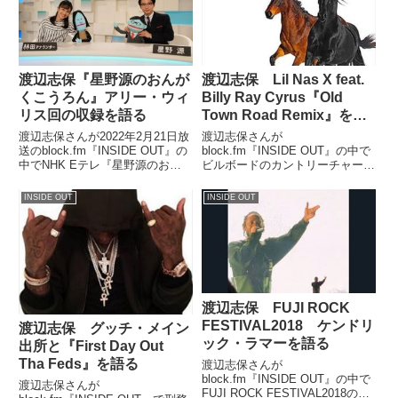
渡辺志保『星野源のおんが
渡辺志保 Lil Nas X feat.
くこうろん』アリー・ウィ
Billy Ray Cyrus『Old
リス回の収録を語る
Town Road Remix』を語
る
渡辺志保さんが2022年2月21日放
渡辺志保さんが
送のblock.fm『INSIDE OUT』の
block.fm『INSIDE OUT』の中で
中でNHK Eテレ『星野源のおん
ビルボードのカントリーチャート
がくこうろん』第3回、アリー・
から除外されてしまったLil Nas
ウィリス回の収録の模様について
X『Old Town Road』についてト
INSIDE OUT
INSIDE OUT
話していました。
ーク。カントリー界の大物シンガ
ーが乗っかってきて、『Old
Town ...
渡辺志保 FUJI ROCK
FESTIVAL2018 ケンドリ
渡辺志保 グッチ・メイン
ック・ラマーを語る
出所と『First Day Out
Tha Feds』を語る
渡辺志保さんが
block.fm『INSIDE OUT』の中で
渡辺志保さんが
FUJI ROCK FESTIVAL2018のケ