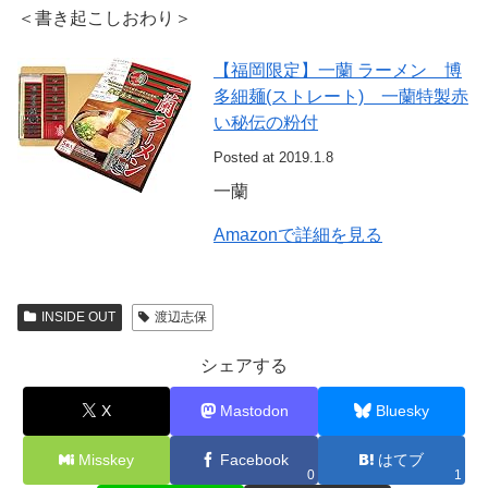
＜書き起こしおわり＞
【福岡限定】一蘭 ラーメン 博
多細麺(ストレート) 一蘭特製赤
い秘伝の粉付
Posted at 2019.1.8
一蘭
Amazonで詳細を見る
INSIDE OUT
渡辺志保
シェアする
X
Mastodon
Bluesky
Misskey
Facebook
はてブ
0
1