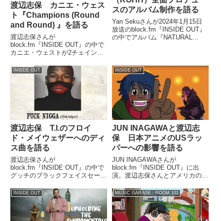
渡辺志保 カニエ・ウェス
スのアルバム制作を語る
ト『Champions (Round
Yan Sekuさんが2024年1月15日
and Round) 』を語る
放送のblock.fm『INSIDE OUT』
渡辺志保さんが
の中でアルバム『NATURAL
block.fm『INSIDE OUT』の中で
PUNKS』制作についてトーク。
カニエ・ウェストが2チェイン
千葉雄喜（KOHH）さんとの出会
ズ、ビッグ・ショーン、クアボ、
いや、アルバムプロデュースにつ
グッチ・メイン、ヨー・ゴッテ
いて話していました。
INSIDE OUT
INSIDE OUT
ィ、トラビス・スコット、デザイ
ナーをフィーチャーした新曲
『Champions (Round a...
渡辺志保 T.I.のフロイ
JUN INAGAWAと渡辺志
ド・メイウェザーへのディ
保 日本アニメのUSラッ
ス曲を語る
パーへの影響を語る
渡辺志保さんが
JUN INAGAWAさんが
block.fm『INSIDE OUT』の中で
block.fm『INSIDE OUT』に出
グッチのブラックフェイスセータ
演。渡辺志保さんとアメリカのラ
ーをめぐり、T.I.がフロイド・メ
ッパーたちへの日本アニメの影響
イウェザーをディスする曲を発表
について話していました。
INSIDE OUT
MUSIC GARAGE：ROOM 101
したことについて話していまし
4/29(月) 22:00-23:00#blockfm
た。 View this post on Instagra...
#INSIDE_OUT▼弱冠...