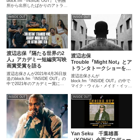
block.fm『INSIDE OUT』で刑務
ンドリック・ラマーのパフォーマ
所から出所したばかりのアトラン
ンスを振り返っていました。
タのラッパー、グッチ・メインに
ついてトーク。グッチが出所後
INSIDE OUT
INSIDE OUT
24時間以内に発表した新曲を紹
介していました。（渡辺志保）は
い。というわけで私のイントロト
ー...
渡辺志保『隔たる世界の2
渡辺志保
人』アカデミー短編実写映
Trouble『Might Not』とア
画賞受賞を語る
トランタトークショーを語
渡辺志保さんが2021年4月26日放
る
渡辺志保さんが
送のblock.fm『INSIDE OUT』の
block.fm『INSIDE OUT』の中で
中で2021年のアカデミー賞につ
マイク・ウィル・メイド・イット
いてトーク。ジョーイ・バッドア
がプロデュースする
スが主演した映画『隔たる世界の
Trouble『Might Not』を紹介。さ
INSIDE OUT
INSIDE OUT
2人』がアカデミー短編実写映画
らに自身が参加するアトランタに
賞を受賞した件について話してい
関するトークショーについても話
ました。
していました。（渡辺志保）...
Yan Seku 千葉雄喜
（KOHH）全面プロデュー