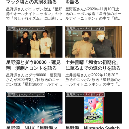
マック堺との共演を語る
を語る
星野源さんがニッポン放送『星野
星野源さんが2020年11月10日放
源のオールナイトニッポン』の中
送のニッポン放送『星野源のオー
で『おしゃれイズム』に出演した
ルナイトニッポン』の中で「結
際、エアガン競技の大御所・マッ
婚」や「家族」について話してい
ク堺さんと共演したことについて
ました。（星野源）この間、10
星野源のオールナイトニッポン
星野源のオールナイトニッポン
話していました。「#おしゃれイ
月28日に『Numero』という雑誌
ズム」ご視聴ありがとうございま
が発売されまして。それが星野源
した?収録後の、 #星野源 さ...
特集をすごくしてくれ...
星野源とダウ90000・蓮見
土井善晴「和食の初期化」
翔 演劇とコントを語る
に至るまでの道のりを語る
星野源さんとダウ90000・蓮見翔
土井善晴さんが2022年12月20日
さんが2023年3月7日放送のニッ
放送のニッポン放送『星野源のオ
ポン放送『星野源のオールナイト
ールナイトニッポン』の中で「和
ニッポン』の中で演劇とコントに
食の初期化」という考えに至るま
ついて、話していました。
での道のりについて、星野源さん
星野源のオールナイトニッポン
星野源のオールナイトニッポン
と話していました。
星野源 NHK『星野源ス
星野源 Nintendo Switch