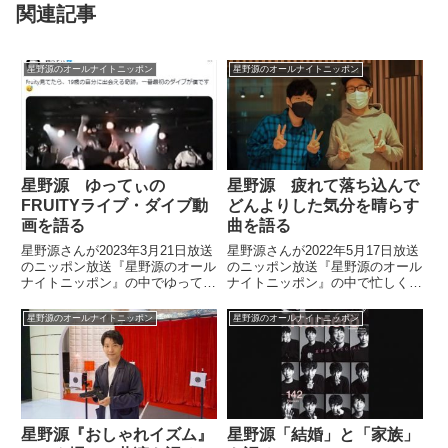
関連記事
星野源のオールナイトニッポン
星野源のオールナイトニッポン
星野源 ゆってぃの
星野源 疲れて落ち込んで
FRUITYライブ・ダイブ動
どんよりした気分を晴らす
画を語る
曲を語る
星野源さんが2023年3月21日放送
星野源さんが2022年5月17日放送
のニッポン放送『星野源のオール
のニッポン放送『星野源のオール
ナイトニッポン』の中でゆってぃ
ナイトニッポン』の中で忙しくて
さんについてトーク。星野さんが
疲れ、落ち込んでどんよりしてい
大好きなバンドFRUITYのライブ
ることを話し、その気持ちを晴ら
星野源のオールナイトニッポン
星野源のオールナイトニッポン
動画に若き日のダイブするゆって
す曲を1曲、紹介していました。
ぃさんが映っていた話をしていま
した。
星野源『おしゃれイズム』
星野源「結婚」と「家族」