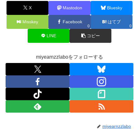
X
Mastodon
Bluesky
Misskey
Facebook
はてブ
0
0
LINE
コピー
miyearnzzlaboをフォローする
miyearnzzlabo