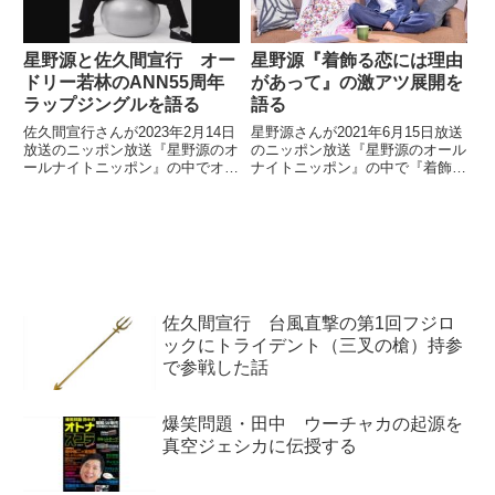
星野源と佐久間宣行 オー
星野源『着飾る恋には理由
ドリー若林のANN55周年
があって』の激アツ展開を
ラップジングルを語る
語る
佐久間宣行さんが2023年2月14日
星野源さんが2021年6月15日放送
放送のニッポン放送『星野源のオ
のニッポン放送『星野源のオール
ールナイトニッポン』の中でオー
ナイトニッポン』の中で『着飾る
ドリー若林さんのオールナイトニ
恋には理由があって』の激アツ展
ッポン55周年記念ラップジング
開についてトーク。さらにドラマ
ルについて、星野源さんと話して
関係者の中で話されている「追い
いました。
源」と「星野源チャレンジ」につ
いても話していました。
佐久間宣行 台風直撃の第1回フジロ
ックにトライデント（三叉の槍）持参
で参戦した話
爆笑問題・田中 ウーチャカの起源を
真空ジェシカに伝授する