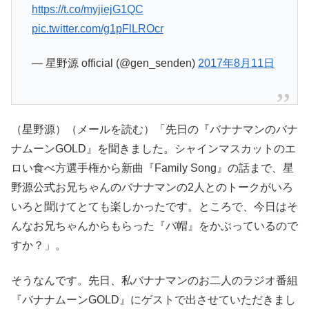
https://t.co/myjiejG1QC
pic.twitter.com/g1pFlLROcr
— 星野源 official (@gen_senden)
2017年8月11日
（星野源）（メールを読む）「先日の『バナナマンのバナ
ナムーンGOLD』を聞きました。シャインマスカットのエ
ロい食べ方選手権から新曲『Family Song』の話まで、星
野源公式お兄ちゃんのバナナマンの2人とのトークがいろ
いろと聞けてとても楽しかったです。ところで、今日はそ
んなお兄ちゃんからもらった『バ帽』をかぶっているので
すか？」。
そうなんです。先日、私バナナマンのお二人のラジオ番組
『バナナムーンGOLD』にゲストで出させていただきまし