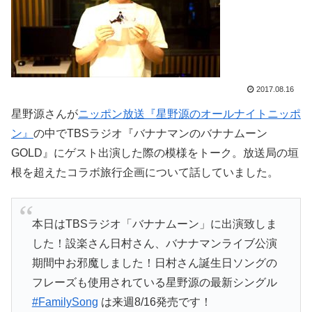
2017.08.16
星野源さんが
ニッポン放送『星野源のオールナイトニッポ
ン』
の中でTBSラジオ『バナナマンのバナナムーン
GOLD』にゲスト出演した際の模様をトーク。放送局の垣
根を超えたコラボ旅行企画について話していました。
本日はTBSラジオ「バナナムーン」に出演致しま
した！設楽さん日村さん、バナナマンライブ公演
期間中お邪魔しました！日村さん誕生日ソングの
フレーズも使用されている星野源の最新シングル
#FamilySong
は来週8/16発売です！