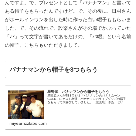
んですよ。で、プレゼントとして「バナナマン」と書いて
ある帽子をもらったんですけど。で、その後に、日村さん
がホールインワンを出した時に作った白い帽子ももらいま
した。で、その流れで、設楽さんがその場でかぶっていた
「バ」って文字が書いてあるだけの、「バ帽」という名前
の帽子。こちらもいただきまして。
バナナマンから帽子を3つもらう
星野源 バナナマンから帽子をもらう
星野源さんがTBSラジオ『バナナマンのバナナムーン
GOLD』にゲスト出演。バナナマンのライブグッズの帽子
をもらって大喜びしていました。（設楽統）さあ、という
ことで今日は星野源、ゲストで来てくれていますよ。（星
野源）こんばんは。（日村勇紀）ぜ...
miyearnzzlabo.com