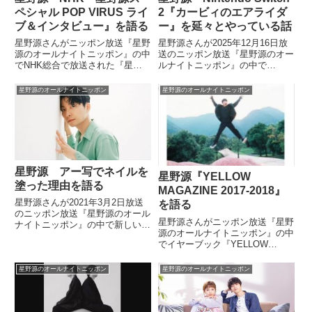
ペシャル POP VIRUS ライ
2『カービィのエアライダ
ブ＆インタビュー』を語る
ー』を延々とやっている話
星野源さんがニッポン放送『星野
星野源さんが2025年12月16日放
源のオールナイトニッポン』の中
送のニッポン放送『星野源のオー
でNHK総合で放送された『星野
ルナイトニッポン』の中で
源スペシャル POP VIRUS ライ
Nintendo Switch 2版の『カービ
ブ＆インタビュー』について話し
ィのエアライダー』が楽しすぎて
星野源のオールナイトニッポン
星野源のオールナイトニッポン
ていました。今夜22時からは、
延々とやってしまっていると話し
NHK総合にて「星野源スペシャ
ていました。
ル 〜POP VIRU...
星野源 アー写でネイルを
星野源『YELLOW
塗った理由を語る
MAGAZINE 2017-2018』
星野源さんが2021年3月2日放送
を語る
のニッポン放送『星野源のオール
星野源さんがニッポン放送『星野
ナイトニッポン』の中で新しいア
源のオールナイトニッポン』の中
ーティスト写真でネイルを塗った
でイヤーブック『YELLOW
ことについて話していました。
MAGAZINE 2017-2018』につい
て話していました。で、そんな最
星野源のオールナイトニッポン
星野源のオールナイトニッポン
近、イエマガという……
『YELLOW MAGAZINE』ね。僕
のオフィシャル...