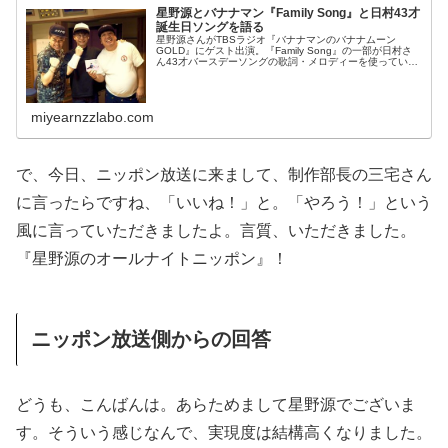
星野源とバナナマン『Family Song』と日村43才
誕生日ソングを語る
星野源さんがTBSラジオ『バナナマンのバナナムーン
GOLD』にゲスト出演。『Family Song』の一部が日村さ
ん43才バースデーソングの歌詞・メロディーを使っている
件や、バナナマン・星野源ファミリー説、旅行計画などに
ついて話していました...
miyearnzzlabo.com
で、今日、ニッポン放送に来まして、制作部長の三宅さん
に言ったらですね、「いいね！」と。「やろう！」という
風に言っていただきましたよ。言質、いただきました。
『星野源のオールナイトニッポン』！
ニッポン放送側からの回答
どうも、こんばんは。あらためまして星野源でございま
す。そういう感じなんで、実現度は結構高くなりました。