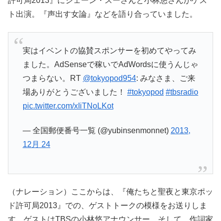
許可局2013』にジェーン・スーさんと小林悠さんがゲス
ト出演。『声出す女論』などを語り合っていました。
実はイベントの協賛スポンサーを初めてやってみ
ました。AdSenseで稼いでAdWordsに使うんじゃ
つまらない。RT
@tokyopod954
: みなさま、ご来
場ありがとうございました！
#tokyopod
#tbsradio
pic.twitter.com/xIiTNoLKot
— 全国郵便番号一覧 (@yubinsenmonnet)
2013,
12月 24
（ナレーション）ここからは、『俺たちと聖夜と東京ポッ
ド許可局2013』での、ゲストトークの模様をお送りしま
す。ゲストはTBSの小林悠アナウンサー。そして、作詞家