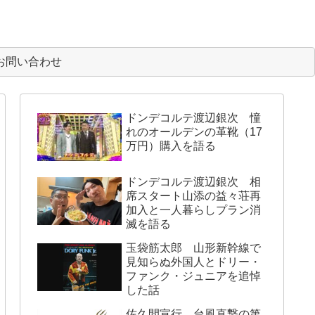
お問い合わせ
ドンデコルテ渡辺銀次 憧
れのオールデンの革靴（17
万円）購入を語る
ドンデコルテ渡辺銀次 相
席スタート山添の益々荘再
加入と一人暮らしプラン消
滅を語る
玉袋筋太郎 山形新幹線で
見知らぬ外国人とドリー・
ファンク・ジュニアを追悼
した話
佐久間宣行 台風直撃の第