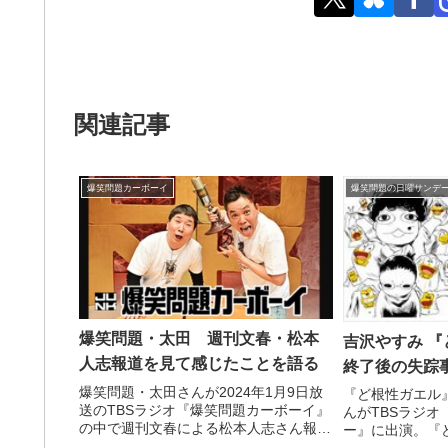
関連記事
爆笑問題カーボーイ
爆笑問題の日曜サンデ
爆笑問題・太田 週刊文春・松本
吉沢やすみ 
人志報道を見て感じたことを語る
終了後の失踪
爆笑問題・太田さんが2024年1月9日放
『ど根性ガエル
送のTBSラジオ『爆笑問題カーボーイ』
んがTBSラジ
の中で週刊文春による松本人志さん報道
ー』に出演。『
についてトーク。記事を読んで感じたこ