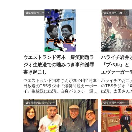
後に失踪した話
とを話していました。
ガ『ど根性ガエ
いました。（田
爆笑問題カーボーイ
爆笑問題カーボーイ
性ガエルって我々
ウエストランド河本 爆笑問題ラ
ハライチ岩井
ジオ生放送での噛みつき事件謝罪
『プペル』と
書き起こし
エヴァーガー
ウエストランド河本さんが2024年4月30
ハライチのお二人
日放送のTBSラジオ『爆笑問題カーボー
のTBSラジオ
イ』生放送に出演。自身がタクシー運転
出演。太田さん
手の方とトラブルになり、噛みつき・暴
ヴァーガーデン
行をした事件について、謝罪をしていま
のプペル』につ
爆笑問題の日曜サンデー
爆笑問題カーボーイ
した。