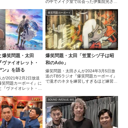
や、娘さんが描いたマン
の中でメイク室で出会った伊集院光さん
ルの娘』について語って
を「ブタ」、石原良純さんを「赤鬼」と
中裕二）まあでも、ど根
呼んで「文春に訴えてやる！」と言われ
爆笑問題カーボーイ
が子ど...
たことについて話していました。
と爆笑問題・太田
爆笑問題・太田「笠置シヅ子は昭
『ヴァイオレット・
和のAdo」
デン』を語る
爆笑問題・太田さんが2024年3月5日放
送のTBSラジオ『爆笑問題カーボーイ』
が2021年2月2日放送
で漫才のネタを練習しすぎるほど練習し
『爆笑問題カーボーイ』に
たのに、本番でうまくいかなかったこと
と『ヴァイオレット・エ
についてトーク。その中で『唱』のAdo
』や『映画 えんとつ町
さんやドラマ『ブギウギ』に言及し、
いて話していました。
SOUND AVENUE 905
「笠置シヅ子は昭和のAdoだと思った」
と話していました。