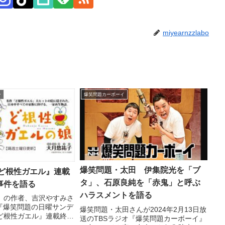
miyearnzzlabo
ー
爆笑問題カーボーイ
爆笑問題・太田 伊集院光を「ブ
『ど根性ガエル』連載
タ」、石原良純を「赤鬼」と呼ぶ
事件を語る
ハラスメントを語る
』の作者、吉沢やすみさ
オ『爆笑問題の日曜サンデ
爆笑問題・太田さんが2024年2月13日放
ど根性ガエル』連載終了
送のTBSラジオ『爆笑問題カーボーイ』