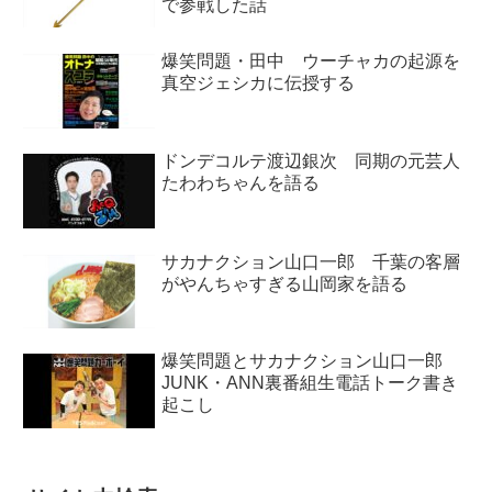
で参戦した話
爆笑問題・田中 ウーチャカの起源を
真空ジェシカに伝授する
ドンデコルテ渡辺銀次 同期の元芸人
たわわちゃんを語る
サカナクション山口一郎 千葉の客層
がやんちゃすぎる山岡家を語る
爆笑問題とサカナクション山口一郎
JUNK・ANN裏番組生電話トーク書き
起こし