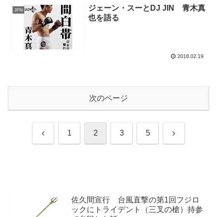
ジェーン・スーとDJ JIN 青木真
JFN
也を語る
2018.02.19
次のページ
前
次
1
2
3
5
へ
へ
佐久間宣行 台風直撃の第1回フジロ
ックにトライデント（三叉の槍）持参