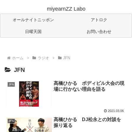
miyearnZZ Labo
オールナイトニッポン
アトロク
日曜天国
お問い合わせ
ホーム
ラジオ
JFN
JFN
髙橋ひかる ボディビル大会の現
JFN
場に行かない理由を語る
2021.03.06
髙橋ひかる DJ松永との対談を
JFN
振り返る