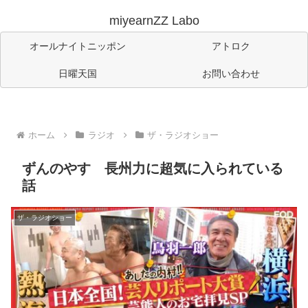
miyearnZZ Labo
オールナイトニッポン
アトロク
日曜天国
お問い合わせ
ホーム
ラジオ
ザ・ラジオショー
ずんのやす 長州力に超気に入られている
話
ザ・ラジオショー