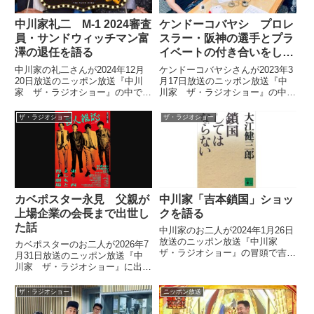
中川家礼二 M-1 2024審査
ケンドーコバヤシ プロレ
員・サンドウィッチマン富
スラー・阪神の選手とプラ
澤の退任を語る
イベートの付き合いをしな
い理由を語る
中川家の礼二さんが2024年12月
ケンドーコバヤシさんが2023年3
20日放送のニッポン放送『中川
月17日放送のニッポン放送『中
家 ザ・ラジオショー』の中で
川家 ザ・ラジオショー』の中で
M-1グランプリ2024の審査員につ
大好きなプロレスラーや阪神タイ
いてトーク。サンドウィッチマン
ガースの選手とプライベートでの
ザ・ラジオショー
ザ・ラジオショー
富澤さんが退任したことについて
付き合いをしない理由について話
話していました。
していました。
カベポスター永見 父親が
中川家「吉本鎖国」ショッ
上場企業の会長まで出世し
クを語る
た話
中川家のお二人が2024年1月26日
放送のニッポン放送『中川家
カベポスターのお二人が2026年7
ザ・ラジオショー』の冒頭で吉本
月31日放送のニッポン放送『中
鎖国についてトーク。「よくわか
川家 ザ・ラジオショー』に出
らないことが起きている」「時代
演。永見さんの父親が順調に出世
にそぐわない」「ショックだ」と
し、上場企業の社長、会長まで登
ザ・ラジオショー
ニッポン放送
話していました。
りつめた話をしていました。