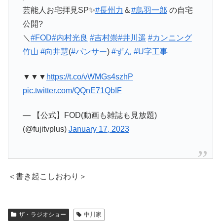
芸能人お宅拝見SP✨
#長州力
＆
#鳥羽一郎
の自宅
公開?
＼
#FOD
#内村光良
#吉村崇
#井川遥
#カンニング
竹山
#向井慧
(
#パンサー
)
#ずん
#U字工事
▼▼▼
https://t.co/vWMGs4szhP
pic.twitter.com/QQnE71QbIF
— 【公式】FOD(動画も雑誌も見放題)
(@fujitvplus)
January 17, 2023
＜書き起こしおわり＞
ザ・ラジオショー
中川家