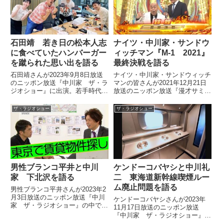
石田靖 若き日の松本人志
ナイツ・中川家・サンドウ
に食べていたハンバーガー
ィッチマン『M-1 2021』
を蹴られた思い出を語る
最終決戦を語る
石田靖さんが2023年9月8日放送
ナイツ・中川家・サンドウィッチ
のニッポン放送『中川家 ザ・ラ
マンの皆さんが2021年12月21日
ジオショー』に出演。若手時代、
放送のニッポン放送『漫才サミッ
2丁目劇場の踊り場でハンバーガ
トのオールナイトニッポン』の中
ーを食べていたところ、たまたま
で、M-1グランプリ2021を振り返
ザ・ラジオショー
ザ・ラジオショー
通りかかった松本人志さんにその
り。オズワルド、錦鯉、インディ
ハンバーガーを蹴飛ばされた思い
アンスの3組が戦った最終決戦に
出を話していました。
ついて、話していました。
男性ブランコ平井と中川
ケンドーコバヤシと中川礼
家 下北沢を語る
二 東海道新幹線喫煙ルー
ム廃止問題を語る
男性ブランコ平井さんが2023年2
月3日放送のニッポン放送『中川
ケンドーコバヤシさんが2023年
家 ザ・ラジオショー』の中で現
11月17日放送のニッポン放送
在住んでいる街、下北沢について
『中川家 ザ・ラジオショー』の
話していました。
中で東海道新幹線・車内喫煙ルー