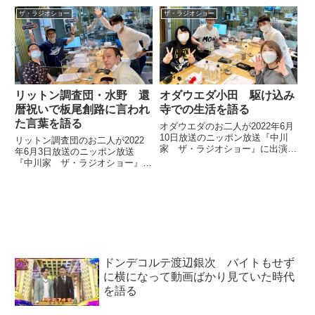
ム廃止について、中川礼二さんと
ザ・ラジオショー
ザ・ラジオショー
話していました。
リットン調査団・水野 還
オダウエダ小田 駆け込み
暦祝いで板尾創路に言われ
寺での生活を語る
た言葉を語る
オダウエダのお二人が2022年6月
10日放送のニッポン放送『中川
リットン調査団のお二人が2022
家 ザ・ラジオショー』に出演。
年6月3日放送のニッポン放送
愛媛のヤンキーだった小田さんが
『中川家 ザ・ラジオショー』に
放り込まれた駆け込み寺での生活
出演。水野さんの還暦祝いの際、
について話していました。
板尾創路さんから言われた印象的
な一言について話していました。
ドンデコルテ渡辺銀次 バイトもせず
に横になって動画ばかり見ていた時代
を語る