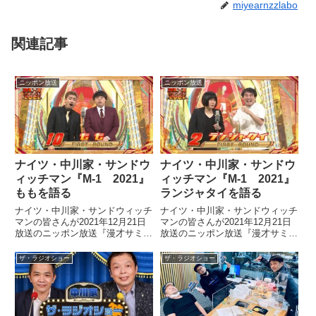
miyearnzzlabo
関連記事
ニッポン放送
ニッポン放送
ナイツ・中川家・サンドウ
ナイツ・中川家・サンドウ
ィッチマン『M-1 2021』
ィッチマン『M-1 2021』
ももを語る
ランジャタイを語る
ナイツ・中川家・サンドウィッチ
ナイツ・中川家・サンドウィッチ
マンの皆さんが2021年12月21日
マンの皆さんが2021年12月21日
放送のニッポン放送『漫才サミッ
放送のニッポン放送『漫才サミッ
トのオールナイトニッポン』の中
トのオールナイトニッポン』の中
で、M-1グランプリ2021を振り返
で、M-1グランプリ2021を振り返
ザ・ラジオショー
ザ・ラジオショー
り。ももネタについて、それぞれ
り。ランジャタイのネタについ
の採点をもとに話していました。
て、それぞれの採点をもとに話し
ていました。