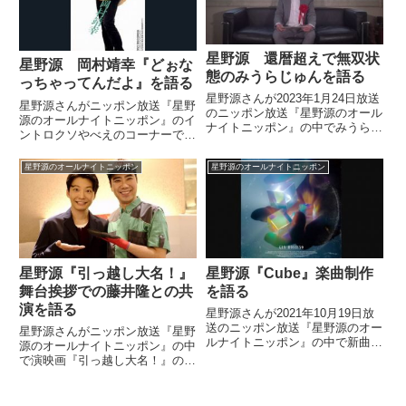
た。
星野源 還暦超えで無双状
星野源 岡村靖幸『どぉな
態のみうらじゅんを語る
っちゃってんだよ』を語る
星野源さんが2023年1月24日放送
星野源さんがニッポン放送『星野
のニッポン放送『星野源のオール
源のオールナイトニッポン』のイ
ナイトニッポン』の中でみうらじ
ントロクソやべえのコーナーで岡
ゅんさんについてトーク。「還暦
村靖幸さんの『どぉなっちゃって
を超えて無双状態に入っている」
んだよ』をチョイス。歌詞の素晴
星野源のオールナイトニッポン
星野源のオールナイトニッポン
と話していました。
らしさなどについて話していまし
た。
星野源『引っ越し大名！』
星野源『Cube』楽曲制作
舞台挨拶での藤井隆との共
を語る
演を語る
星野源さんが2021年10月19日放
送のニッポン放送『星野源のオー
星野源さんがニッポン放送『星野
ルナイトニッポン』の中で新曲
源のオールナイトニッポン』の中
『Cube』についてトーク。楽曲
で演映画『引っ越し大名！』の舞
制作の進め方や歌詞に込めた思い
台挨拶でハトのマークの引越セン
などを話していました。
ターの職員に扮した藤井隆さんと
共演した話をしていました。（星