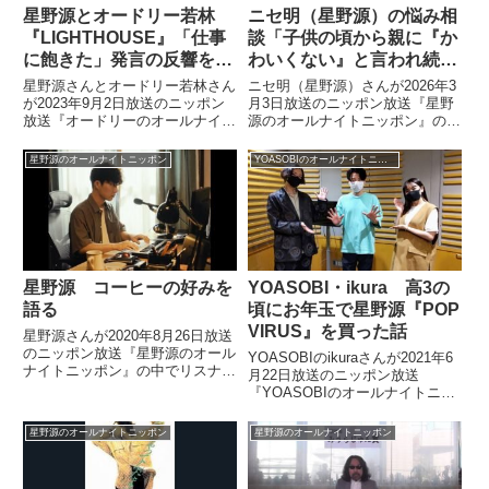
星野源とオードリー若林
ニセ明（星野源）の悩み相
『LIGHTHOUSE』「仕事
談「子供の頃から親に『か
に飽きた」発言の反響を語
わいくない』と言われ続
る
け、自分に自信が持てませ
星野源さんとオードリー若林さん
ニセ明（星野源）さんが2026年3
ん」（24歳女性）
が2023年9月2日放送のニッポン
月3日放送のニッポン放送『星野
放送『オードリーのオールナイト
源のオールナイトニッポン』の中
ニッポン』の中でNetflixで配信中
でリスナーからのお悩み相談に回
の『LIGHTHOUSE』についてト
答。子供の頃から親に「かわいく
星野源のオールナイトニッポン
YOASOBIのオールナイトニッポンX
ーク。「飽きた」という発言に対
ない」と言われ続け、自分に自信
する反響を紹介しながら「同世代
が持てないという24歳女性から
からちょっと上ぐらいのおじさん
の悩みに答えていました。
たち、みんな仕事に飽きてます
ね」と話していました。
星野源 コーヒーの好みを
YOASOBI・ikura 高3の
語る
頃にお年玉で星野源『POP
VIRUS』を買った話
星野源さんが2020年8月26日放送
のニッポン放送『星野源のオール
YOASOBIのikuraさんが2021年6
ナイトニッポン』の中でリスナー
月22日放送のニッポン放送
からの質問に回答。「いつもどん
『YOASOBIのオールナイトニッ
なコーヒーを飲んでいますか？」
ポンX』の中で高校3年生の時、
という質問に対して、回答してい
お年玉で星野源さんのアルバム
星野源のオールナイトニッポン
星野源のオールナイトニッポン
ました。今夜の #星野源ANN で
『POP VIRUS』を買い、今も大
は、重大なお知らせが...
事にしている件を星野源さんに直
接伝えたという話をしていまし