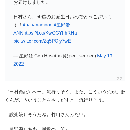
お届けしました。
日村さん、50歳のお誕生日おめでとうございま
す！
#bananamoon
#星野源
ANN
https://t.co/KwGGYhhRHa
pic.twitter.com/Zq5POiy7wE
— 星野源 Gen Hoshino (@gen_senden)
May 13,
2022
（日村勇紀）へー。流行りそう。また、こういうのが。源
くんがこういうことをやりだすと、流行りそう。
（設楽統）そうだね。竹山さんみたい。
（星野源）ああ、最近の（笑）。