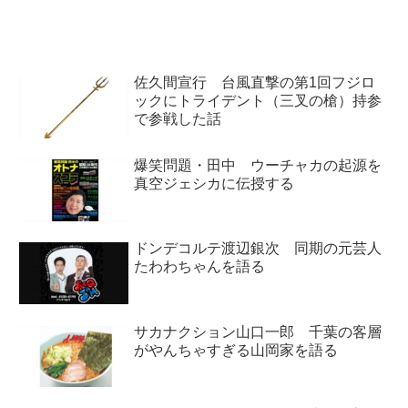
野源）絶賛公開中の星野源主演映
画『引っ越し大名！』、今日の
舞...
佐久間宣行 台風直撃の第1回フジロ
ックにトライデント（三叉の槍）持参
で参戦した話
爆笑問題・田中 ウーチャカの起源を
真空ジェシカに伝授する
ドンデコルテ渡辺銀次 同期の元芸人
たわわちゃんを語る
サカナクション山口一郎 千葉の客層
がやんちゃすぎる山岡家を語る