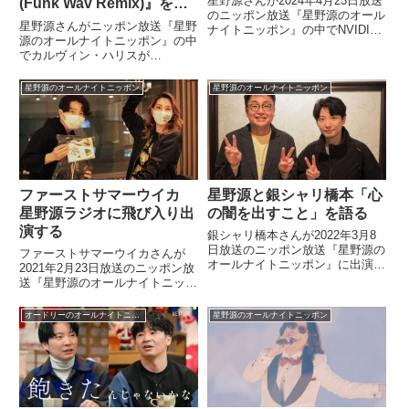
星野源さんが2024年4月23日放送
(Funk Wav Remix)』を語
のニッポン放送『星野源のオール
る
星野源さんがニッポン放送『星野
ナイトニッポン』の中でNVIDIA
源のオールナイトニッポン』の中
が2024年秋に発売すると言われ
でカルヴィン・ハリスが
ているグラフィックボード、RTX
SZA『The Weekend』をリミッ
5090について話していました。
クスした『The Weekend (Funk
星野源のオールナイトニッポン
星野源のオールナイトニッポン
Wav Remix)』を紹介していまし
た。（星野源）今日の1曲目を行
って...
ファーストサマーウイカ
星野源と銀シャリ橋本「心
星野源ラジオに飛び入り出
の闇を出すこと」を語る
演する
銀シャリ橋本さんが2022年3月8
日放送のニッポン放送『星野源の
ファーストサマーウイカさんが
オールナイトニッポン』に出演。
2021年2月23日放送のニッポン放
最近、テレビなどで自身の闇を出
送『星野源のオールナイトニッポ
すことが増えた橋本さん。星野さ
ン』に飛び入り出演。自身の新曲
んと「心の闇を出すこと」につい
『カメレオン』などの話をしてい
オードリーのオールナイトニッポン
星野源のオールナイトニッポン
て話していました。
ました。