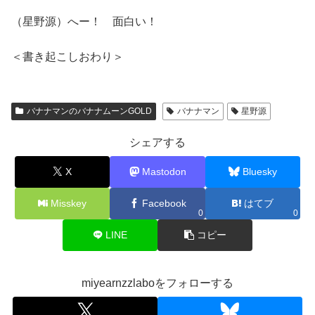
（星野源）へー！ 面白い！
＜書き起こしおわり＞
バナナマンのバナナムーンGOLD
バナナマン
星野源
シェアする
X
Mastodon
Bluesky
Misskey
Facebook
はてブ
0
0
LINE
コピー
miyearnzzlaboをフォローする