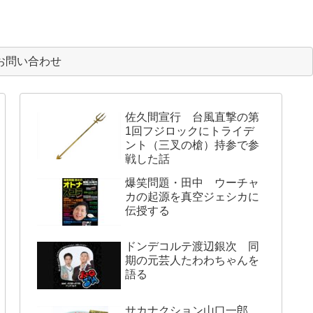
お問い合わせ
佐久間宣行 台風直撃の第
1回フジロックにトライデ
ント（三叉の槍）持参で参
戦した話
爆笑問題・田中 ウーチャ
カの起源を真空ジェシカに
伝授する
ドンデコルテ渡辺銀次 同
期の元芸人たわわちゃんを
語る
サカナクション山口一郎