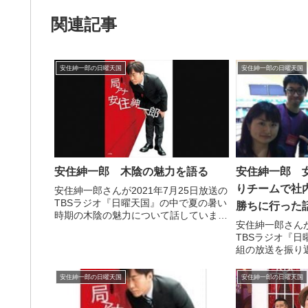
関連記事
安住紳一郎の日曜天国
安住紳一郎の日曜天国
安住紳一郎 木陰の魅力を語る
安住紳一郎 
りチームで社
安住紳一郎さんが2021年7月25日放送の
TBSラジオ『日曜天国』の中で夏の暑い
勝ちに行った
時期の木陰の魅力について話していまし
安住紳一郎さんが
た。
TBSラジオ『
組の放送を振り返
放送した社内ボ
るため、現役女
安住紳一郎の日曜天国
安住紳一郎の日曜天国
月プロをこっそ
話していました