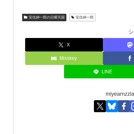
安住紳一郎の日曜天国
安住紳一郎
シ
X
Misskey
LINE
miyearn