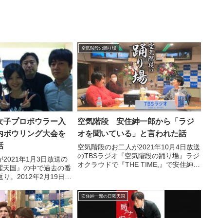
空気階段の踊り場
女子プロボウラー入
空気階段 安住紳一郎から「ラジ
内ボウリング大会を
オを聞いている」と言われた話
話
空気階段のお二人が2021年10月4日放送
のTBSラジオ『空気階段の踊り場』ラジ
2021年1月3日放送の
オクラウドで『THE TIME,』で安住紳一
日曜天国』の中で過去の番
郎さんと共演した際に「ラジオを聞いて
り。2012年2月19日に
いる」と言われた件について話していま
ウリング大会に勝利をす
した。
子プロボウラーの中村美
安住紳一郎の日曜天国
り自チームに入れた話を
。