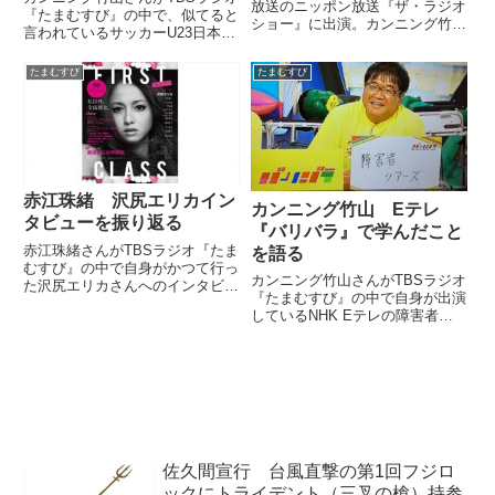
放送のニッポン放送『ザ・ラジオ
『たまむすび』の中で、似てると
ショー』に出演。カンニング竹山
言われているサッカーU23日本代
さんとNetflix『サンクチュアリ -
表監督の手倉森監督について話し
聖域-』猿将親方のモデルや役作
ていました。サッカー監督手倉森
たまむすび
たまむすび
りについて、話していました。
と竹山本当ににてるな
pic.twitter.com/dQRhhy7J5p— う
かみ ...
赤江珠緒 沢尻エリカイン
カンニング竹山 Eテレ
タビューを振り返る
『バリバラ』で学んだこと
赤江珠緒さんがTBSラジオ『たま
を語る
むすび』の中で自身がかつて行っ
カンニング竹山さんがTBSラジオ
た沢尻エリカさんへのインタビュ
『たまむすび』の中で自身が出演
ーを振り返っていました。（赤江
しているNHK Eテレの障害者の
珠緒）ああ、そうですか。その
ための情報バラエティー番組『バ
ね、ネットのやつ（いだてん楽屋
リバラ』についてトーク。番組の
トーク）はね、木曜日の方と一緒
中で学んだことを話していまし
に出ていて。もういまはだから
た。竹山さんが「障害者ツアー
流...
ズ」といったのですごくびっく
り...
佐久間宣行 台風直撃の第1回フジロ
ックにトライデント（三叉の槍）持参