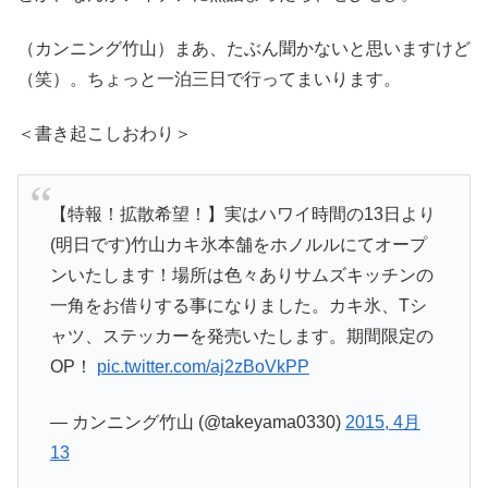
（カンニング竹山）まあ、たぶん聞かないと思いますけど
（笑）。ちょっと一泊三日で行ってまいります。
＜書き起こしおわり＞
【特報！拡散希望！】実はハワイ時間の13日より
(明日です)竹山カキ氷本舗をホノルルにてオープ
ンいたします！場所は色々ありサムズキッチンの
一角をお借りする事になりました。カキ氷、Tシ
ャツ、ステッカーを発売いたします。期間限定の
OP！
pic.twitter.com/aj2zBoVkPP
— カンニング竹山 (@takeyama0330)
2015, 4月
13