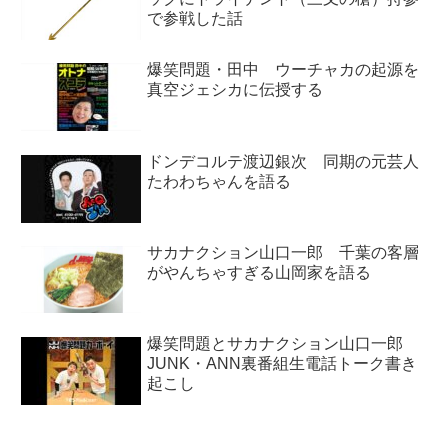
で参戦した話
爆笑問題・田中 ウーチャカの起源を
真空ジェシカに伝授する
ドンデコルテ渡辺銀次 同期の元芸人
たわわちゃんを語る
サカナクション山口一郎 千葉の客層
がやんちゃすぎる山岡家を語る
爆笑問題とサカナクション山口一郎
JUNK・ANN裏番組生電話トーク書き
起こし