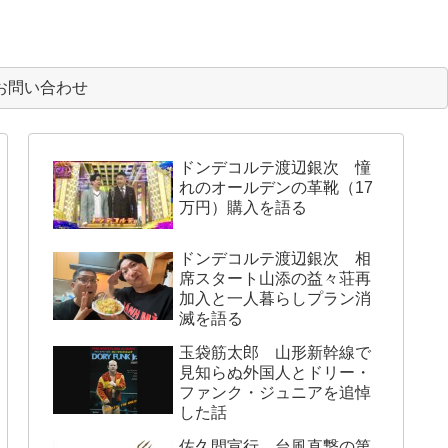
お問い合わせ
ドンデコルテ渡辺銀次 憧
れのオールデンの革靴（17
万円）購入を語る
ドンデコルテ渡辺銀次 相
席スタート山添の益々荘再
加入と一人暮らしプラン消
滅を語る
玉袋筋太郎 山形新幹線で
見知らぬ外国人とドリー・
ファンク・ジュニアを追悼
した話
佐久間宣行 台風直撃の第