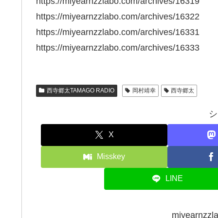
https://miyearnzzlabo.com/archives/16319
https://miyearnzzlabo.com/archives/16322
https://miyearnzzlabo.com/archives/16331
https://miyearnzzlabo.com/archives/16333
西寺郷太TAMAGO RADIO
岡村靖幸
西寺郷太
シ
X
Misskey
LINE
miyearn