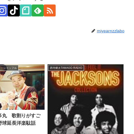
miyearnzzlabo
ド・シャッフル
西寺郷太TAMAGO RADIO
多丸 歌割りがすご
野球延長洋楽駄話