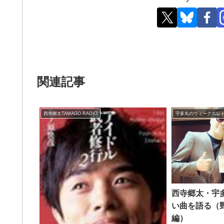
関連記事
西寺郷太TAMAGO RADIO
宇多丸のウィークエン
西寺郷太・宇
い曲を語る（
編）