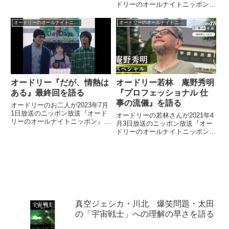
ン』の中で日大付属校の中で行わ
ドリーのオールナイトニッポン』
れる日大統一テストについてトー
の中でDJ松永さんに生電話をか
ク。大学受験の思い出などを話し
け、春日さんがラジオに無気力だ
オードリーのオールナイトニッポン
オードリーのオールナイトニッポン
ていました。
った時代のことについて話してい
ました。
オードリー『だが、情熱は
オードリー若林 庵野秀明
ある』最終回を語る
『プロフェッショナル 仕
事の流儀』を語る
オードリーのお二人が2023年7月
1日放送のニッポン放送『オード
オードリーの若林さんが2021年4
リーのオールナイトニッポン』の
月3日放送のニッポン放送『オー
中で『だが、情熱はある』の最終
ドリーのオールナイトニッポン』
回を振り返っていました。
の中で『エヴァンゲリオン』につ
いてトーク。春日さんの過去の発
言を根に持っている話や、『プロ
フェッショナル 仕事の流儀』の
庵野秀明特集などについて話して
いました。
真空ジェシカ・川北 爆笑問題・太田
の「宇宙戦士」への理解の早さを語る