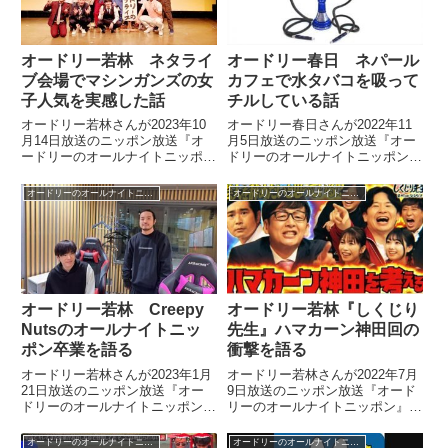
た。
オードリー若林 ネタライ
オードリー春日 ネパール
ブ会場でマシンガンズの女
カフェで水タバコを吸って
子人気を実感した話
チルしている話
オードリー若林さんが2023年10
オードリー春日さんが2022年11
月14日放送のニッポン放送『オ
月5日放送のニッポン放送『オー
ードリーのオールナイトニッポ
ドリーのオールナイトニッポン』
ン』の中で久しぶりに開催したネ
の中で月に数回、仕事終わりにネ
タライブの模様を紹介。その場で
パールカフェに寄って水タバコを
オードリーのオールナイトニッポン
オードリーのオールナイトニッポン
体感した『THE SECOND』後の
吸ってチルしていることを話して
マシンガンズの女子人気のすごさ
いました。
について話していました。
オードリー若林 Creepy
オードリー若林『しくじり
Nutsのオールナイトニッ
先生』ハマカーン神田回の
ポン卒業を語る
衝撃を語る
オードリー若林さんが2023年1月
オードリー若林さんが2022年7月
21日放送のニッポン放送『オー
9日放送のニッポン放送『オード
ドリーのオールナイトニッポン』
リーのオールナイトニッポン』の
の中でCreepy Nutsがオールナイ
中で『しくじり先生』ハマカーン
トニッポン卒業を発表したことに
神田を考える回について話してい
オードリーのオールナイトニッポン
オードリーのオールナイトニッポン