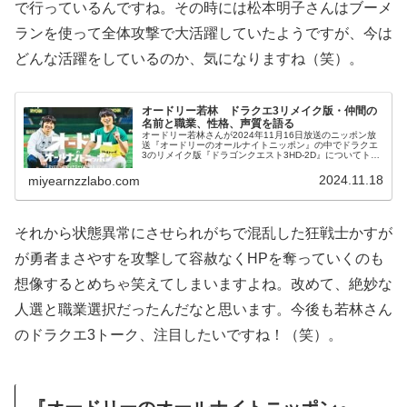
で行っているんですね。その時には松本明子さんはブーメ
ランを使って全体攻撃で大活躍していたようですが、今は
どんな活躍をしているのか、気になりますね（笑）。
オードリー若林 ドラクエ3リメイク版・仲間の
名前と職業、性格、声質を語る
オードリー若林さんが2024年11月16日放送のニッポン放
送『オードリーのオールナイトニッポン』の中でドラクエ
3のリメイク版『ドラゴンクエスト3HD-2D』についてトー
ク。発売をずっと心待ちにして、発売日にビックカメラで
ソフトを購入した若林さんは番組収録合間の1時間の空き
2024.11.18
miyearnzzlabo.com
時間、ドトールでドラクエ3リメイク版のプレイを始めた
んだそう。
それから状態異常にさせられがちで混乱した狂戦士かすが
が勇者まさやすを攻撃して容赦なくHPを奪っていくのも
想像するとめちゃ笑えてしまいますよね。改めて、絶妙な
人選と職業選択だったんだなと思います。今後も若林さん
のドラクエ3トーク、注目したいですね！（笑）。