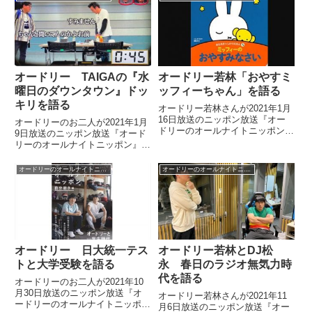
ついて話していました。
ました。
オードリー TAIGAの『水
オードリー若林「おやすミ
曜日のダウンタウン』ドッ
ッフィーちゃん」を語る
キリを語る
オードリー若林さんが2021年1月
16日放送のニッポン放送『オー
オードリーのお二人が2021年1月
ドリーのオールナイトニッポン』
9日放送のニッポン放送『オード
の中で番組の最後にかならず言う
リーのオールナイトニッポン』の
言葉「おやすミッフィーちゃん」
中でTAIGAさんが『水曜日のダウ
について話していました。
ンタウン』で仕掛けられたドッキ
オードリーのオールナイトニッポン
オードリーのオールナイトニッポン
リについて話していました。
オードリー 日大統一テス
オードリー若林とDJ松
トと大学受験を語る
永 春日のラジオ無気力時
代を語る
オードリーのお二人が2021年10
月30日放送のニッポン放送『オ
オードリー若林さんが2021年11
ードリーのオールナイトニッポ
月6日放送のニッポン放送『オー