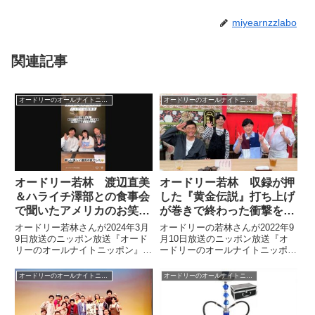
miyearnzzlabo
関連記事
オードリーのオールナイトニッポン
オードリーのオールナイトニッポン
オードリー若林 渡辺直美
オードリー若林 収録が押
＆ハライチ澤部との食事会
した『黄金伝説』打ち上げ
で聞いたアメリカのお笑い
が巻きで終わった衝撃を語
事情を語る
る
オードリー若林さんが2024年3月
オードリーの若林さんが2022年9
9日放送のニッポン放送『オード
月10日放送のニッポン放送『オ
リーのオールナイトニッポン』の
ードリーのオールナイトニッポ
中で日本に帰国中の渡辺直美さん
ン』の中でココリコのお二人を迎
と食事会をしたことについてトー
えた『あちこちオードリー』を振
オードリーのオールナイトニッポン
オードリーのオールナイトニッポン
ク。NFLやNBA、そしてアメリカ
り返り。『黄金伝説』で収録が押
のお笑い事情について話したこと
したのに打ち上げが巻いて終わっ
を紹介していました。
たという件について話していまし